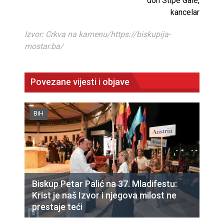
don Stipe Gale,
kancelar
Izvor: Crkva na kamenu/https://biskupija-
mostar.ba/
Povezane vijesti i objave
BiH
Biskup Petar Palić na 37. Mladifestu:
Krist je naš Izvor i njegova milost ne
prestaje teći