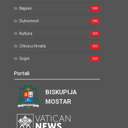
Najave
539
Duhovnost
295
Kultura
259
Crkva u Hrvata
252
Svijet
225
Portali
BISKUPIJA
MOSTAR