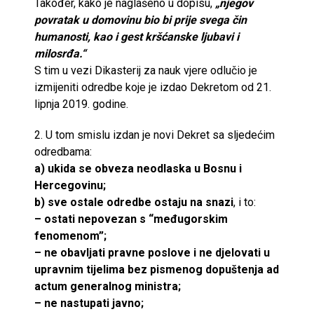
Također, kako je naglašeno u dopisu,
„njegov
povratak u domovinu bio bi prije svega čin
humanosti, kao i gest kršćanske ljubavi i
milosrđa.“
S tim u vezi Dikasterij za nauk vjere odlučio je
izmijeniti odredbe koje je izdao Dekretom od 21.
lipnja 2019. godine.
2. U tom smislu izdan je novi Dekret sa sljedećim
odredbama:
a) ukida se obveza neodlaska u Bosnu i
Hercegovinu;
b) sve ostale odredbe ostaju na snazi
, i to:
– ostati nepovezan s “međugorskim
fenomenom”;
– ne obavljati pravne poslove i ne djelovati u
upravnim tijelima bez pismenog dopuštenja ad
actum generalnog ministra;
– ne nastupati javno;