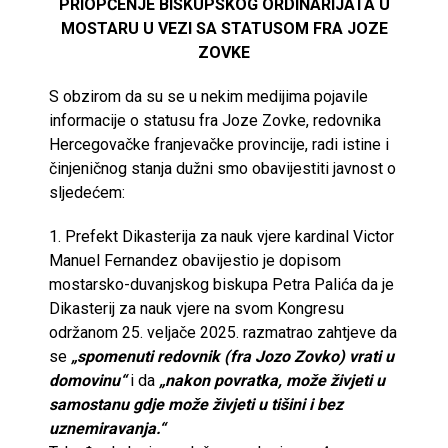
PRIOPĆENJE BISKUPSKOG ORDINARIJATA U
MOSTARU U VEZI SA STATUSOM FRA JOZE
ZOVKE
S obzirom da su se u nekim medijima pojavile
informacije o statusu fra Joze Zovke, redovnika
Hercegovačke franjevačke provincije, radi istine i
činjeničnog stanja dužni smo obavijestiti javnost o
sljedećem:
1. Prefekt Dikasterija za nauk vjere kardinal Victor
Manuel Fernandez obavijestio je dopisom
mostarsko-duvanjskog biskupa Petra Palića da je
Dikasterij za nauk vjere na svom Kongresu
održanom 25. veljače 2025. razmatrao zahtjeve da
se
„spomenuti redovnik (fra Jozo Zovko) vrati u
domovinu“
i da
„nakon povratka, može živjeti u
samostanu gdje može živjeti u tišini i bez
uznemiravanja.“