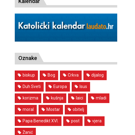
Kalendar
Oznake
biskup
Bog
Crkva
dijalog
Duh Sveti
Europa
Isus
korizma
kušnja
laici
mladi
moral
Mostar
obitelj
Papa Benedikt XVI.
post
vjera
Žanić