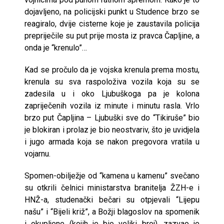
dojavljeno, na policijski punkt u Studence brzo se
reagiralo, dvije cisterne koje je zaustavila policija
prepriječile su put prije mosta iz pravca Čapljine, a
onda je “krenulo”…
Kad se pročulo da je vojska krenula prema mostu,
krenula su sva raspoloživa vozila koja su se
zadesila u i oko Ljubuškoga pa je kolona
zapriječenih vozila iz minute i minutu rasla. Vrlo
brzo put Čapljina – Ljubuški sve do “Tikiruše” bio
je blokiran i prolaz je bio neostvariv, što je uvidjela
i jugo armada koja se nakon pregovora vratila u
vojarnu.
Spomen-obilježje od “kamena u kamenu” svečano
su otkrili čelnici ministarstva branitelja ŽZH-e i
HNŽ-a, studenački bečari su otpjevali “Lijepu
našu” i “Bijeli križ”, a Božji blagoslov na spomenik
i okupljene (kojih je bio veliki broj), zazvao je