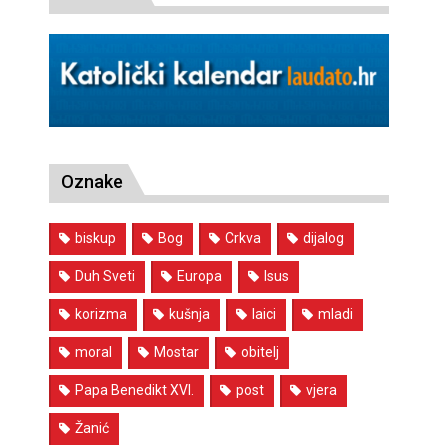
Oznake
biskup
Bog
Crkva
dijalog
Duh Sveti
Europa
Isus
korizma
kušnja
laici
mladi
moral
Mostar
obitelj
Papa Benedikt XVI.
post
vjera
Žanić