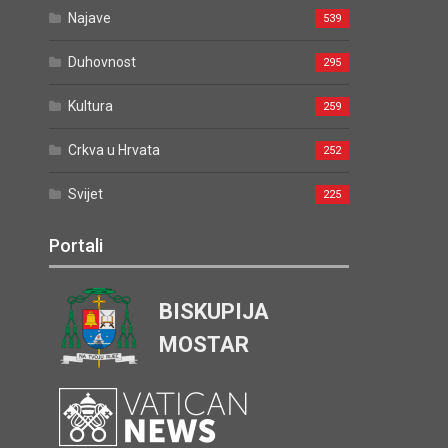
Najave
539
Duhovnost
295
Kultura
259
Crkva u Hrvata
252
Svijet
225
Portali
BISKUPIJA
MOSTAR