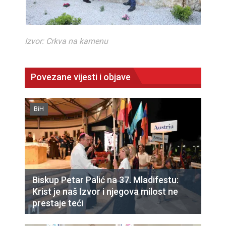
Izvor: Crkva na kamenu
Povezane vijesti i objave
BiH
Biskup Petar Palić na 37. Mladifestu:
Krist je naš Izvor i njegova milost ne
prestaje teći