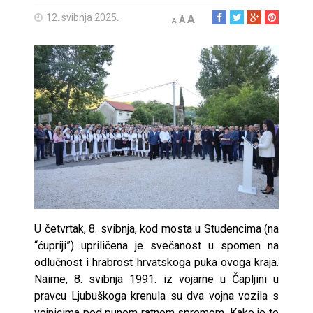
12. svibnja 2025.
A
A
A
U četvrtak, 8. svibnja, kod mosta u Studencima (na
“ćupriji”) upriličena je svečanost u spomen na
odlučnost i hrabrost hrvatskoga puka ovoga kraja.
Naime, 8. svibnja 1991. iz vojarne u Čapljini u
pravcu Ljubuškoga krenula su dva vojna vozila s
vojnicima pod punom ratnom spremom. Kako je to