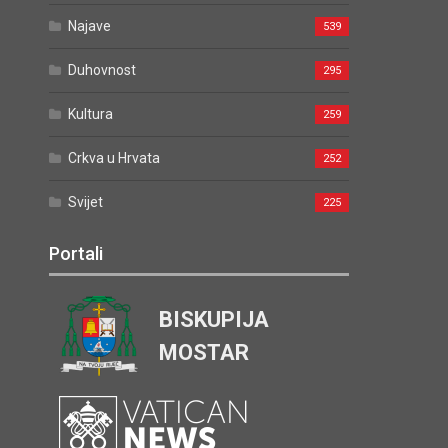
Najave
539
Duhovnost
295
Kultura
259
Crkva u Hrvata
252
Svijet
225
Portali
BISKUPIJA
MOSTAR