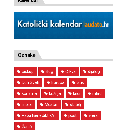
Kalendar
Oznake
biskup
Bog
Crkva
dijalog
Duh Sveti
Europa
Isus
korizma
kušnja
laici
mladi
moral
Mostar
obitelj
Papa Benedikt XVI.
post
vjera
Žanić