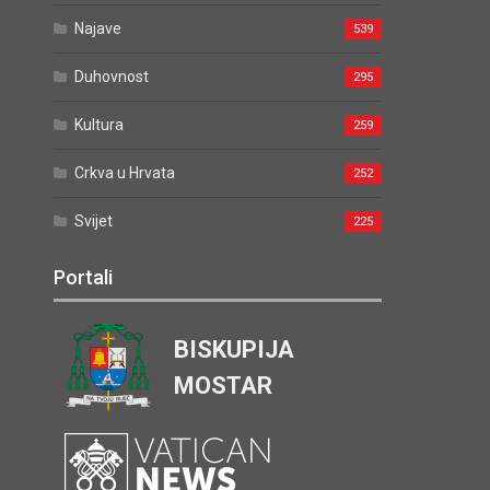
Najave
539
Duhovnost
295
Kultura
259
Crkva u Hrvata
252
Svijet
225
Portali
BISKUPIJA
MOSTAR