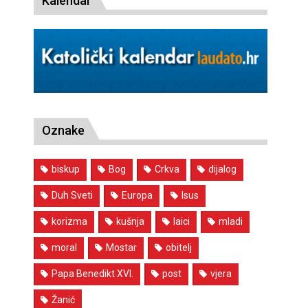
Kalendar
Oznake
biskup
Bog
Crkva
dijalog
Duh Sveti
Europa
Isus
korizma
kušnja
laici
mladi
moral
Mostar
obitelj
Papa Benedikt XVI.
post
vjera
Žanić