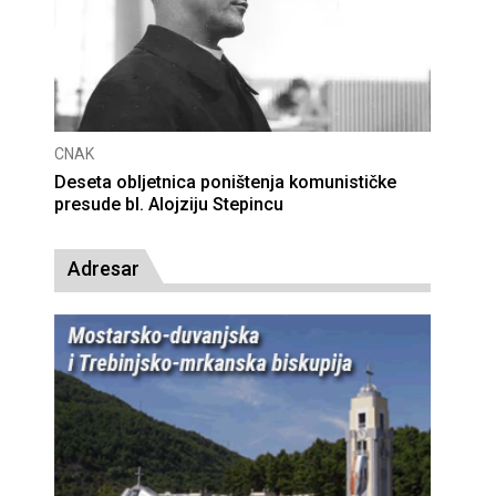
CNAK
žnicu
Smrtovdan nadbiskupa Petra Čule
Adresar