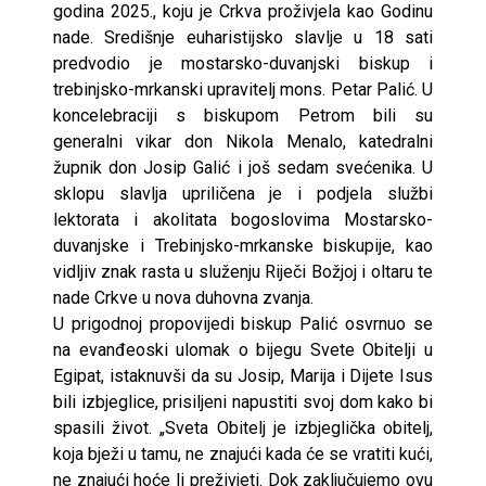
godina 2025., koju je Crkva proživjela kao Godinu
nade. Središnje euharistijsko slavlje u 18 sati
predvodio je mostarsko-duvanjski biskup i
trebinjsko-mrkanski upravitelj mons. Petar Palić. U
koncelebraciji s biskupom Petrom bili su
generalni vikar don Nikola Menalo, katedralni
župnik don Josip Galić i još sedam svećenika. U
sklopu slavlja upriličena je i podjela službi
lektorata i akolitata bogoslovima Mostarsko-
duvanjske i Trebinjsko-mrkanske biskupije, kao
vidljiv znak rasta u služenju Riječi Božjoj i oltaru te
nade Crkve u nova duhovna zvanja.
U prigodnoj propovijedi biskup Palić osvrnuo se
na evanđeoski ulomak o bijegu Svete Obitelji u
Egipat, istaknuvši da su Josip, Marija i Dijete Isus
bili izbjeglice, prisiljeni napustiti svoj dom kako bi
spasili život. „Sveta Obitelj je izbjeglička obitelj,
koja bježi u tamu, ne znajući kada će se vratiti kući,
ne znajući hoće li preživjeti. Dok zaključujemo ovu