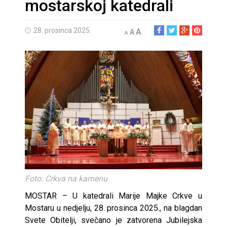
mostarskoj katedrali
28. prosinca 2025.
A
A
A
Foto: Crkva na kamenu
MOSTAR – U katedrali Marije Majke Crkve u
Mostaru u nedjelju, 28. prosinca 2025., na blagdan
Svete Obitelji, svečano je zatvorena Jubilejska