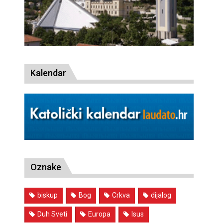
Kalendar
Oznake
biskup
Bog
Crkva
dijalog
Duh Sveti
Europa
Isus