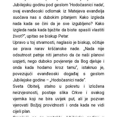
Jubilejsku godinu pod geslom ‘Hodočasnici nade’,
ovaj evanđeoski odlomak iz Matejeva evanđelja
suočava nas s dubokim pitanjem: Kako izgleda
nada kada se čini da je sve izgubljeno? Kako
izgleda nada kada bježite da biste spasili vlastiti
život?“, upitao se biskup Petar.
Upravo u toj stvarnosti, naglasio je biskup, očituje
se prava narav kršćanske nade. „Nada nije
odsutnost patnje niti jamstvo da će naši planovi
uspjeti, nego duboko povjerenje da Bog djeluje i
onda kada hodamo kroz tamu“, istaknuo je,
povezujući evanđeoski događaj s geslom
Jubilejske godine – „Hodočasnici nade“.
Sveta Obitelj, stalno u pokretu i izložena
neizvjesnosti, postaje slika Crkve i svakog
vjernika koji ne bira uvijek put, ali je pozvan
vjerovati Božjoj providnosti i onda kada ne vidi
cijeli plan.