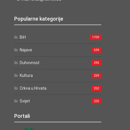
Popularne kategorije
BiH
1709
Najave
539
Duhovnost
295
Kultura
259
Crkva u Hrvata
252
Svijet
225
Portali