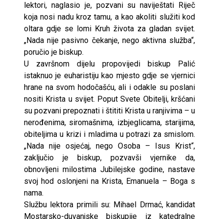
lektori, naglasio je, pozvani su naviještati Riječ
koja nosi nadu kroz tamu, a kao akoliti služiti kod
oltara gdje se lomi Kruh života za gladan svijet.
„Nada nije pasivno čekanje, nego aktivna služba“,
poručio je biskup.
U završnom dijelu propovijedi biskup Palić
istaknuo je euharistiju kao mjesto gdje se vjernici
hrane na svom hodočašću, ali i odakle su poslani
nositi Krista u svijet. Poput Svete Obitelji, kršćani
su pozvani prepoznati i štititi Krista u ranjivima – u
nerođenima, siromašnima, izbjeglicama, starijima,
obiteljima u krizi i mladima u potrazi za smislom.
„Nada nije osjećaj, nego Osoba – Isus Krist“,
zaključio je biskup, pozvavši vjernike da,
obnovljeni milostima Jubilejske godine, nastave
svoj hod oslonjeni na Krista, Emanuela – Boga s
nama.
Službu lektora primili su: Mihael Drmać, kandidat
Mostarsko-duvanjske biskupije iz katedralne