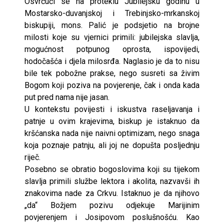
Osvrćući se na proteklu Jubilejsku godinu u
Mostarsko-duvanjskoj i Trebinjsko-mrkanskoj
biskupiji, mons. Palić je podsjetio na brojne
milosti koje su vjernici primili: jubilejska slavlja,
mogućnost potpunog oprosta, ispovijedi,
hodočašća i djela milosrđa. Naglasio je da to nisu
bile tek pobožne prakse, nego susreti sa živim
Bogom koji poziva na povjerenje, čak i onda kada
put pred nama nije jasan.
U kontekstu povijesti i iskustva raseljavanja i
patnje u ovim krajevima, biskup je istaknuo da
kršćanska nada nije naivni optimizam, nego snaga
koja poznaje patnju, ali joj ne dopušta posljednju
riječ.
Posebno se obratio bogoslovima koji su tijekom
slavlja primili službe lektora i akolita, nazvavši ih
znakovima nade za Crkvu. Istaknuo je da njihovo
„da“ Božjem pozivu odjekuje Marijinim
povjerenjem i Josipovom poslušnošću. Kao