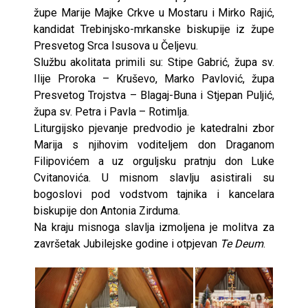
župe Marije Majke Crkve u Mostaru i Mirko Rajić,
kandidat Trebinjsko-mrkanske biskupije iz župe
Presvetog Srca Isusova u Čeljevu.
Službu akolitata primili su: Stipe Gabrić, župa sv.
Ilije Proroka – Kruševo, Marko Pavlović, župa
Presvetog Trojstva – Blagaj-Buna i Stjepan Puljić,
župa sv. Petra i Pavla – Rotimlja.
Liturgijsko pjevanje predvodio je katedralni zbor
Marija s njihovim voditeljem don Draganom
Filipovićem a uz orguljsku pratnju don Luke
Cvitanovića. U misnom slavlju asistirali su
bogoslovi pod vodstvom tajnika i kancelara
biskupije don Antonia Zirduma.
Na kraju misnoga slavlja izmoljena je molitva za
završetak Jubilejske godine i otpjevan
Te Deum
.