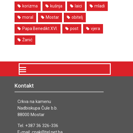
korizma
kušnja
laici
mladi
moral
Mostar
obitelj
Papa Benedikt XVI.
post
vjera
Žanić
Kontakt
Crkva na kamenu
Nadbiskupa Čule b.b.
88000 Mostar
Tel. +387 36 326-336
E-mail: cnak@tel.net.ba