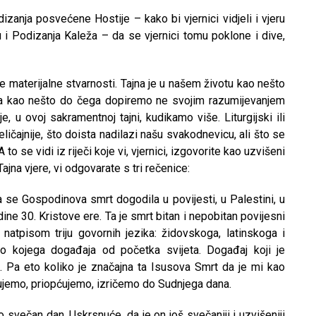
zanja posvećene Hostije – kako bi vjernici vidjeli i vjeru
u i Podizanja Kaleža – da se vjernici tomu poklone i dive,
e materijalne stvarnosti. Tajna je u našem životu kao nešto
ra kao nešto do čega dopiremo ne svojim razumijevanjem
, u ovoj sakramentnoj tajni, kudikamo više. Liturgijski ili
ličajnije, što doista nadilazi našu svakodnevicu, ali što se
to se vidi iz riječi koje vi, vjernici, izgovorite kao uzvišeni
jna vjere, vi odgovarate s tri rečenice:
 se Gospodinova smrt dogodila u povijesti, u Palestini, u
dine 30. Kristove ere. Ta je smrt bitan i nepobitan povijesni
atpisom triju govornih jezika: židovskoga, latinskoga i
ilo kojega događaja od početka svijeta. Događaj koji je
ju. Pa eto koliko je značajna ta Isusova Smrt da je mi kao
ljujemo, priopćujemo, izričemo do Sudnjega dana.
 svečan dan, Uskrsnuće, da je on još svečaniji i uzvišeniji