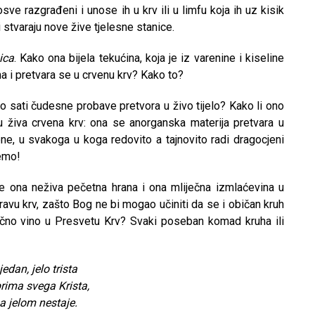
sve razgrađeni i unose ih u krv ili u limfu koja ih uz kisik
li stvaraju nove žive tjelesne stanice.
ica
. Kako ona bijela tekućina, koja je iz varenine i kiseline
a i pretvara se u crvenu krv? Kako to?
o sati čudesne probave pretvora u živo tijelo? Kako li ono
u živa crvena krv: ona se anorganska materija pretvara u
ne, u svakoga u koga redovito a tajnovito radi dragocjeni
emo!
 ona neživa pečetna hrana i ona mliječna izmlaćevina u
ravu krv, zašto Bog ne bi mogao učiniti da se i običan kruh
ično vino u Presvetu Krv? Svaki poseban komad kruha ili
jedan, jelo trista
prima svega Krista,
ga jelom nestaje.