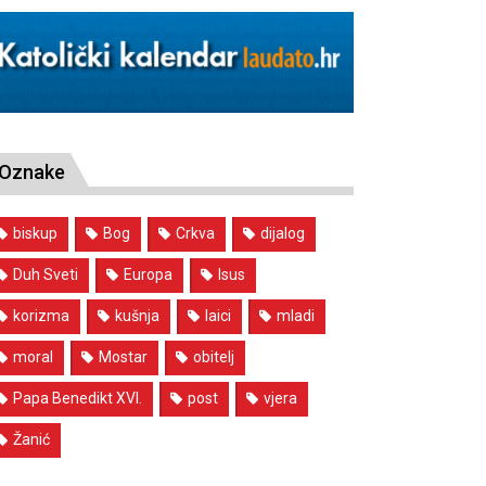
Oznake
biskup
Bog
Crkva
dijalog
Duh Sveti
Europa
Isus
korizma
kušnja
laici
mladi
moral
Mostar
obitelj
Papa Benedikt XVI.
post
vjera
Žanić