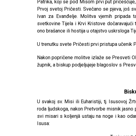
Patrika, koji se pod Misom prvi put pričešćuje
Prvoj svetoj Pričesti. Svečano se pjeva, još sv
Ivan za Evanđelje. Molitva vjernih pripada 
svetkovine Tijela i Krvi Kristove dočaravajući 
ono brašance ili hostija u otajstvo uskrsloga Tij
U trenutku svete Pričesti prvi pristupa učenik Pa
Nakon popričene molitve izlaže se Presveti Ol
župnik, a biskup podjeljujeje blagoslov s Presv
Bisk
U svakoj sv. Misi ili Euharistiji, tj. Isusovoj
roda ljudskoga, nakon Pretvorbe misnik jasno p
svi misari s koljenjâ ustaju na noge i kao o
Isusa:
CNAK
Kad se nasilje pretvara u optužnicu