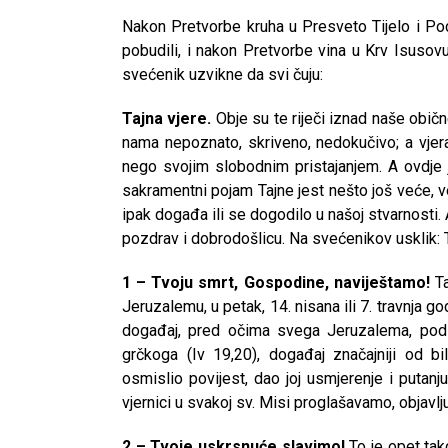
Nakon Pretvorbe kruha u Presveto Tijelo i Podi
pobudili, i nakon Pretvorbe vina u Krv Isusov
svećenik uzvikne da svi čuju:
Tajna vjere.
Obje su te riječi iznad naše običn
nama nepoznato, skriveno, nedokučivo; a vje
nego svojim slobodnim pristajanjem. A ovdje je
sakramentni pojam Tajne jest nešto još veće, ve
ipak događa ili se dogodilo u našoj stvarnosti. A 
pozdrav i dobrodošlicu. Na svećenikov usklik: Ta
1 – Tvoju smrt, Gospodine, naviještamo!
Ta
Jeruzalemu, u petak, 14. nisana ili 7. travnja go
događaj, pred očima svega Jeruzalema, pod n
grčkoga (Iv 19,20), događaj značajniji od b
osmislio povijest, dao joj usmjerenje i putan
vjernici u svakoj sv. Misi proglašavamo, objav
2 – Tvoje uskrsnuće slavimo!
To je opet tako