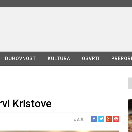
DUHOVNOST
KULTURA
OSVRTI
PREPOR
rvi Kristove
A
A
A