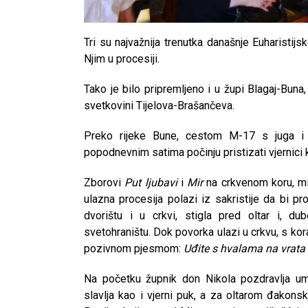
Tri su najvažnija trenutka današnje Euharistijs
Njim u procesiji.
Tako je bilo pripremljeno i u župi Blagaj-Buna
svetkovini Tijelova-Brašančeva.
Preko rijeke Bune, cestom M-17 s juga i
popodnevnim satima počinju pristizati vjernici 
Zborovi
Put ljubavi
i
Mir
na crkvenom koru, mi
ulazna procesija polazi iz sakristije da bi p
dvorištu i u crkvi, stigla pred oltar i, d
svetohraništu. Dok povorka ulazi u crkvu, s ko
pozivnom pjesmom:
Uđite s hvalama na vrata
Na početku župnik don Nikola pozdravlja um
slavlja kao i vjerni puk, a za oltarom đakons