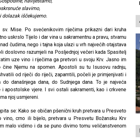
Gospodine, naviještamo,
p
uskrsnuće slavimo,
i dolazak iščekujemo.
io sv. Mise. Po svećenikovim riječima prikazni dari kruha
tno uskrslo Tijelo i dar vina u sakramentnu a pravu, stvarnu
nad čudima, nego i tajna koja ulazi u vrh najvećih otajstava
li doslovno razumjeli na Posljednjoj večeri kada Spasitelj
 zatim uze vino i riječima ga pretvori u svoju Krv. Jasno im
o čine Njemu na spomen. Apostoli su tu Isusovu radnju,
i od riječi do riječi, zapamtili, počeli je primjenjivati i
ma do današnjega dana, do Sudnjega dana. To je najveća
 i apostolske vjere. I svi ostali sakramenti, kao i crkvene
ema njoj usmjereni.
 upita se: Kako se običan pšenični kruh pretvara u Presveto
vino, crno ili bijelo, pretvara u Presvetu Božansku Krv
rem malo vidimo i da se puno divimo tomu veličanstvenom