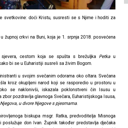
ke svetkovine: doći Kristu, susresti se s Njime i hoditi za
, u župnoj crkvi na Buni, koja je 1. srpnja 2018. posvećena
 sjevera, cestom koja se spušta s brežuljka
Petka
u
kako bi se u Euharistiji susreli sa živim Bogom.
nistranti u svojim svečanim odorama oko oltara. Svečana
rošla kroz okupljeni narod koji se rasporedio u prostoru u
uboko se naklonivši, iskazala poklonstveni čin Isusu u
ra zbor pozdravlja glavnoga Svečara, Euharistijskoga Isusa,
 Njegova, u dvore Njegove s pjesmama
.
irovljenoga biskupa msgr. Ratka, predvoditelja Misnoga
ki poslužuje don Ivan. Župnik također predstavlja dječaka