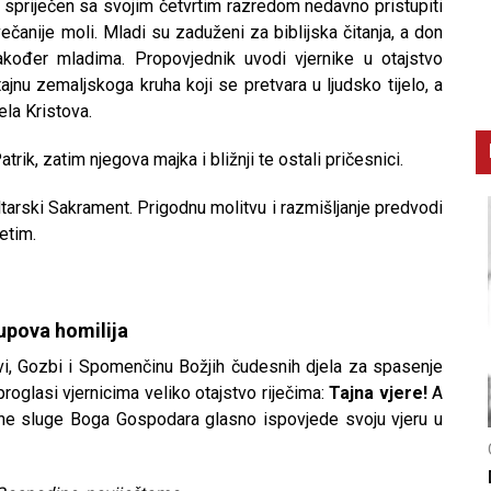
, spriječen sa svojim četvrtim razredom nedavno pristupiti
ečanije moli. Mladi su zaduženi za biblijska čitanja, a don
također mladima. Propovjednik uvodi vjernike u otajstvo
tajnu zemaljskoga kruha koji se pretvara u ljudsko tijelo, a
ela Kristova.
trik, zatim njegova majka i bližnji te ostali pričesnici.
tarski Sakrament. Prigodnu molitvu i razmišljanje predvodi
etim.
upova homilija
 Žrtvi, Gozbi i Spomenčinu Božjih čudesnih djela za spasenje
roglasi vjernicima veliko otajstvo riječima:
Tajna vjere!
A
dane sluge Boga Gospodara glasno ispovjede svoju vjeru u
CNAK
C
Smrtovdan nadbiskupa Petra Čule
D