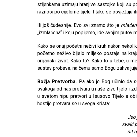
stijenkama uzimaju hranjive sastojke koji su po
raznosi po cijelome tijelu. I tako se osvježuju i
Ili još čudesnije. Evo svi znamo što je
mlaćen
„izmlaćena“ i koju popijemo, ide svojim putovim
Kako se onaj početni neživi kruh nakon nekolik
početno neživo bijelo mlijeko postaje na kraj
organski život. Kako to? Kako to u tebe, u me
sustav probave, na čemu samo Bogu zahvaljuj
Božja Pretvorba.
Pa ako je Bog učinio da se
svakoga od nas pretvara u naše živo tijelo i zd
u svetom hipu pretvori u Isusovo Tijelo a ob
hostije pretvara se u svega Krista:
Jeo 
svaki 
nit 