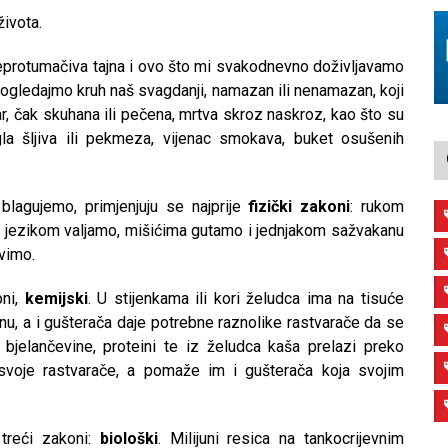
ivota.
neprotumačiva tajna i ovo što mi svakodnevno doživljavamo
 Pogledajmo kruh naš svagdanji, namazan ili nenamazan, koji
var, čak skuhana ili pečena, mrtva skroz naskroz, kao što su
egla šljiva ili pekmeza, vijenac smokava, buket osušenih
blagujemo, primjenjuju se najprije
fizički zakoni
: rukom
 jezikom valjamo, mišićima gutamo i jednjakom sažvakanu
vimo.
oni,
kemijski
. U stijenkama ili kori želudca ima na tisuće
ranu, a i gušterača daje potrebne raznolike rastvarače da se
ne bjelančevine, proteini te iz želudca kaša prelazi preko
svoje rastvarače, a pomaže im i gušterača koja svojim
treći zakoni:
biološki
. Milijuni resica na tankocrijevnim