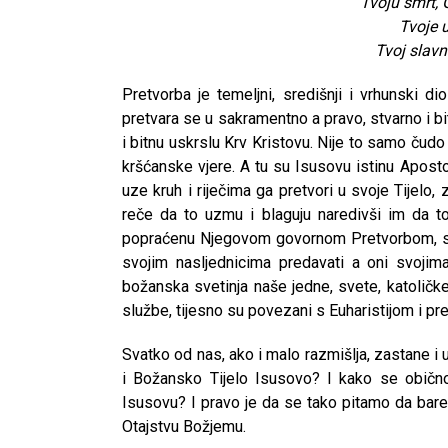
Tvoju smrt, 
Tvoje 
Tvoj slavn
Pretvorba je temeljni, središnji i vrhunski d
pretvara se u sakramentno a pravo, stvarno i bi
i bitnu uskrslu Krv Kristovu. Nije to samo čudo 
kršćanske vjere. A tu su Isusovu istinu Aposto
uze kruh i riječima ga pretvori u svoje Tijelo,
reče da to uzmu i blaguju naredivši im da t
popraćenu Njegovom govornom Pretvorbom, shvatil
svojim nasljednicima predavati a oni svoji
božanska svetinja naše jedne, svete, katoličke
službe, tijesno su povezani s Euharistijom i pr
Svatko od nas, ako i malo razmišlja, zastane i
i Božansko Tijelo Isusovo? I kako se obično 
Isusovu? I pravo je da se tako pitamo da ba
Otajstvu Božjemu.