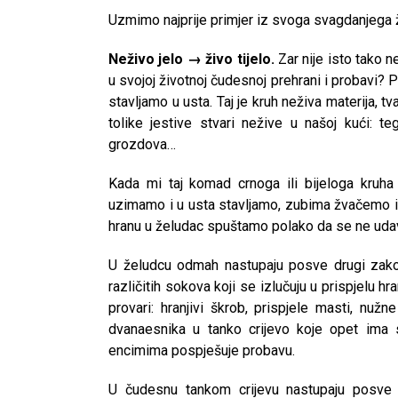
Uzmimo najprije primjer iz svoga svagdanjega ž
Neživo jelo → živo tijelo.
Zar nije isto tako 
u svojoj životnoj čudesnoj prehrani i probavi?
stavljamo u usta. Taj je kruh neživa materija, t
tolike jestive stvari nežive u našoj kući: t
grozdova…
Kada mi taj komad crnoga ili bijeloga kruha 
uzimamo i u usta stavljamo, zubima žvačemo i
hranu u želudac spuštamo polako da se ne uda
U želudcu odmah nastupaju posve drugi zak
različitih sokova koji se izlučuju u prispjelu h
provari: hranjivi škrob, prispjele masti, nuž
dvanaesnika u tanko crijevo koje opet ima 
encimima pospješuje probavu.
U čudesnu tankom crijevu nastupaju posve 