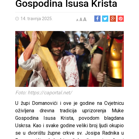
Gospodina Isusa Krista
14. travnja 2025.
A
A
A
Foto: https://caportal.net/
U župi Domanovići i ove je godine na Cvjetnicu
oživljena drevna tradicija uprizorenja Muke
Gospodina Isusa Krista, povodom blagdana
Uskrsa. Kao i svake godine veliki broj ljudi okupio
se u dvorištu župne crkve sv. Josipa Radnika u