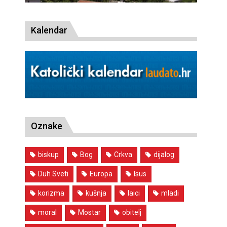
Kalendar
Oznake
biskup
Bog
Crkva
dijalog
Duh Sveti
Europa
Isus
korizma
kušnja
laici
mladi
moral
Mostar
obitelj