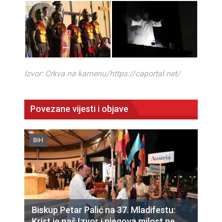
Izvor: Crkva na kamenu/https://caportal.net/
Povezane vijesti i objave
BiH
Biskup Petar Palić na 37. Mladifestu:
Krist je naš Izvor i njegova milost ne