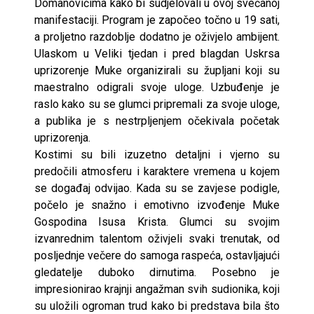
Domanovićima kako bi sudjelovali u ovoj svečanoj
manifestaciji. Program je započeo točno u 19 sati,
a proljetno razdoblje dodatno je oživjelo ambijent.
Ulaskom u Veliki tjedan i pred blagdan Uskrsa
uprizorenje Muke organizirali su župljani koji su
maestralno odigrali svoje uloge. Uzbuđenje je
raslo kako su se glumci pripremali za svoje uloge,
a publika je s nestrpljenjem očekivala početak
uprizorenja.
Kostimi su bili izuzetno detaljni i vjerno su
predočili atmosferu i karaktere vremena u kojem
se događaj odvijao. Kada su se zavjese podigle,
počelo je snažno i emotivno izvođenje Muke
Gospodina Isusa Krista. Glumci su svojim
izvanrednim talentom oživjeli svaki trenutak, od
posljednje večere do samoga raspeća, ostavljajući
gledatelje duboko dirnutima. Posebno je
impresionirao krajnji angažman svih sudionika, koji
su uložili ogroman trud kako bi predstava bila što