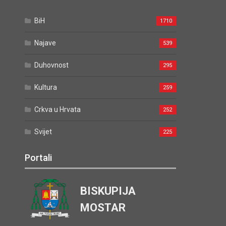
BiH
1710
Najave
539
Duhovnost
295
Kultura
259
Crkva u Hrvata
252
Svijet
225
Portali
BISKUPIJA
MOSTAR