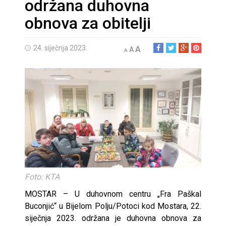
održana duhovna
obnova za obitelji
24. siječnja 2023.
A
A
A
Foto: KTA
MOSTAR – U duhovnom centru „Fra Paškal
Buconjić“ u Bijelom Polju/Potoci kod Mostara, 22.
siječnja 2023. održana je duhovna obnova za