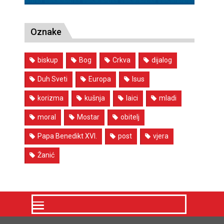
Oznake
biskup
Bog
Crkva
dijalog
Duh Sveti
Europa
Isus
korizma
kušnja
laici
mladi
moral
Mostar
obitelj
Papa Benedikt XVI.
post
vjera
Žanić