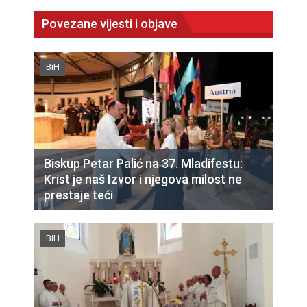
Povezane vijesti i objave
BiH
Biskup Petar Palić na 37. Mladifestu:
Krist je naš Izvor i njegova milost ne
prestaje teći
BiH