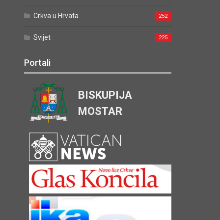
Crkva u Hrvata
252
Svijet
225
Portali
BISKUPIJA
MOSTAR