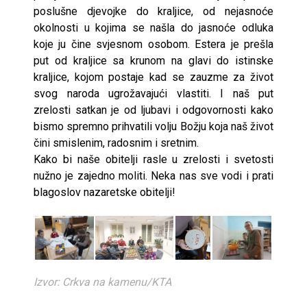
poslušne djevojke do kraljice, od nejasnoće
okolnosti u kojima se našla do jasnoće odluka
koje ju čine svjesnom osobom. Estera je prešla
put od kraljice sa krunom na glavi do istinske
kraljice, kojom postaje kad se zauzme za život
svog naroda ugrožavajući vlastiti. I naš put
zrelosti satkan je od ljubavi i odgovornosti kako
bismo spremno prihvatili volju Božju koja naš život
čini smislenim, radosnim i sretnim.
Kako bi naše obitelji rasle u zrelosti i svetosti
nužno je zajedno moliti. Neka nas sve vodi i prati
blagoslov nazaretske obitelji!
Izvor: Crkva na kamenu/KTA