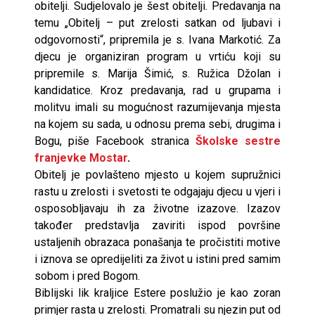
obitelji. Sudjelovalo je šest obitelji. Predavanja na
temu „Obitelj – put zrelosti satkan od ljubavi i
odgovornosti“, pripremila je s. Ivana Markotić. Za
djecu je organiziran program u vrtiću koji su
pripremile s. Marija Šimić, s. Ružica Džolan i
kandidatice. Kroz predavanja, rad u grupama i
molitvu imali su mogućnost razumijevanja mjesta
na kojem su sada, u odnosu prema sebi, drugima i
Bogu, piše Facebook stranica
Školske sestre
franjevke Mostar
.
Obitelj je povlašteno mjesto u kojem supružnici
rastu u zrelosti i svetosti te odgajaju djecu u vjeri i
osposobljavaju ih za životne izazove. Izazov
također predstavlja zaviriti ispod površine
ustaljenih obrazaca ponašanja te pročistiti motive
i iznova se opredijeliti za život u istini pred samim
sobom i pred Bogom.
Biblijski lik kraljice Estere poslužio je kao zoran
primjer rasta u zrelosti. Promatrali su njezin put od