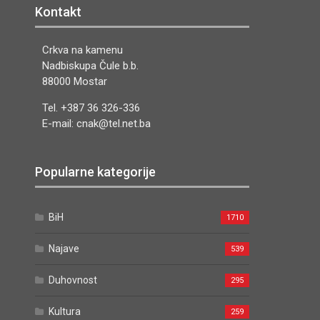
Kontakt
Crkva na kamenu
Nadbiskupa Čule b.b.
88000 Mostar
Tel. +387 36 326-336
E-mail: cnak@tel.net.ba
Popularne kategorije
BiH
1710
Najave
539
Duhovnost
295
Kultura
259