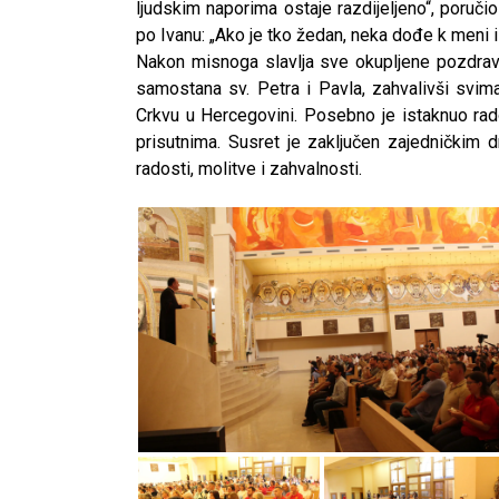
ljudskim naporima ostaje razdijeljeno“, poruči
po Ivanu: „Ako je tko žedan, neka dođe k meni i 
Nakon misnoga slavlja sve okupljene pozdravio
samostana sv. Petra i Pavla, zahvalivši svi
Crkvu u Hercegovini. Posebno je istaknuo rad
prisutnima. Susret je zaključen zajedničkim 
radosti, molitve i zahvalnosti.