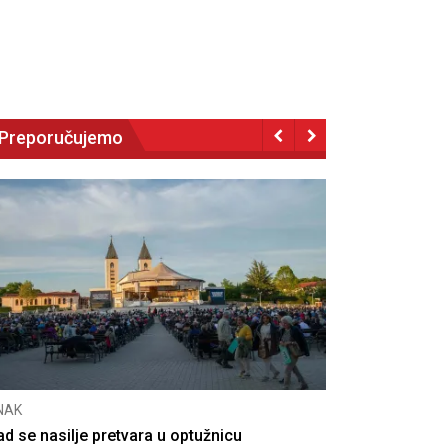
Preporučujemo
NAK
CNAK
ad se nasilje pretvara u optužnicu
Smrtovdan na