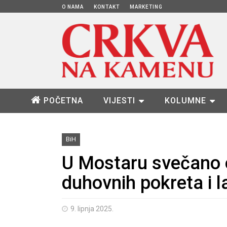
O NAMA
KONTAKT
MARKETING
POČETNA
VIJESTI
KOLUMNE
BiH
U Mostaru svečano o
duhovnih pokreta i l
9. lipnja 2025.