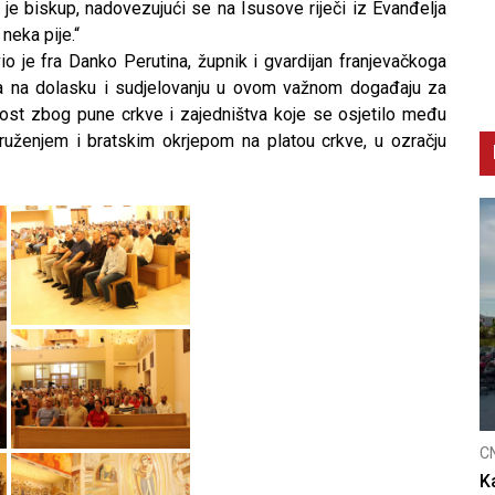
o je biskup, nadovezujući se na Isusove riječi iz Evanđelja
neka pije.“
 je fra Danko Perutina, župnik i gvardijan franjevačkoga
ma na dolasku i sudjelovanju u ovom važnom događaju za
ost zbog pune crkve i zajedništva koje se osjetilo među
druženjem i bratskim okrjepom na platou crkve, u ozračju
C
K