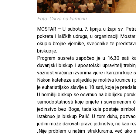
Foto: Crkva na kamenu
MOSTAR – U subotu, 7. lipnja, u župi sv. Petr
pokreta i laičkih udruga, u organizaciji Mosta
okupio brojne vjernike, svećenike te predstavnik
biskupije.
Program susreta započeo je u 16,30 sati k
duvanjski biskup i apostolski upravitelj treb
važnost vraćanja izvorima vjere i karizmi koje
Nakon kateheze uslijedila je molitva krunice i p
je euharistijsko slavlje u 18 sati, koje je pred
U homiliji biskup se osvrnuo na biblijsku poruk
samodostatnosti koje prijete i suvremenom čov
jedinstvo bez Boga, tada kula postaje simbol k
istaknuo je biskup Palić. U tom duhu, pozvao
jedini može darovati pravo jedinstvo, ne kao rez
„Nije problem u našim strukturama, već ako