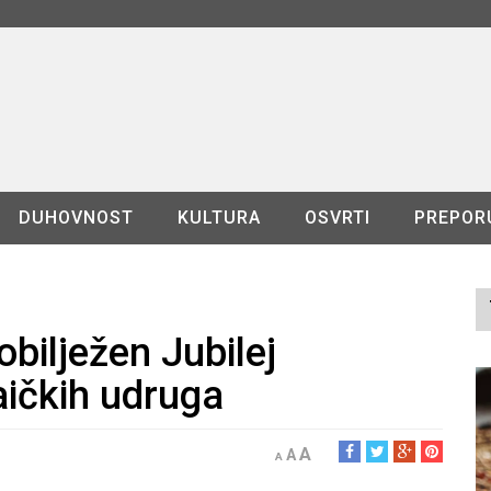
DUHOVNOST
KULTURA
OSVRTI
PREPOR
bilježen Jubilej
aičkih udruga
A
A
A