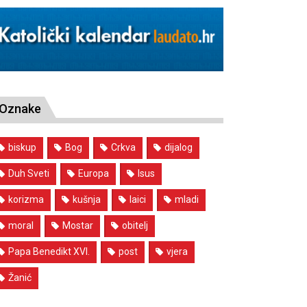
Oznake
biskup
Bog
Crkva
dijalog
Duh Sveti
Europa
Isus
korizma
kušnja
laici
mladi
moral
Mostar
obitelj
Papa Benedikt XVI.
post
vjera
Žanić