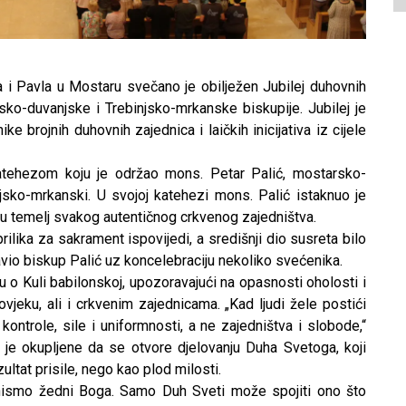
a i Pavla u Mostaru svečano je obilježen Jubilej duhovnih
rsko-duvanjske i Trebinjsko-mrkanske biskupije. Jubilej je
e brojnih duhovnih zajednica i laičkih inicijativa iz cijele
atehezom koju je održao mons. Petar Palić, mostarsko-
injsko-mrkanski. U svojoj katehezi mons. Palić istaknuo je
 su temelj svakog autentičnog crkvenog zajedništva.
rilika za sakrament ispovijedi, a središnji dio susreta bilo
slavio biskup Palić uz koncelebraciju nekoliko svećenika.
u o Kuli babilonskoj, upozoravajući na opasnosti oholosti i
jeku, ali i crkvenim zajednicama. „Kad ljudi žele postići
ontrole, sile i uniformnosti, a ne zajedništva i slobode,“
 je okupljene da se otvore djelovanju Duha Svetoga, koji
ultat prisile, nego kao plod milosti.
 nismo žedni Boga. Samo Duh Sveti može spojiti ono što