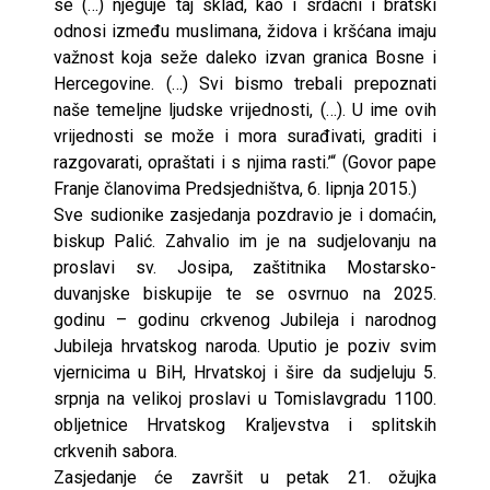
se (…) njeguje taj sklad, kao i srdačni i bratski
odnosi između muslimana, židova i kršćana imaju
važnost koja seže daleko izvan granica Bosne i
Hercegovine. (…) Svi bismo trebali prepoznati
naše temeljne ljudske vrijednosti, (…). U ime ovih
vrijednosti se može i mora surađivati, graditi i
razgovarati, opraštati i s njima rasti.’“ (Govor pape
Franje članovima Predsjedništva, 6. lipnja 2015.)
Sve sudionike zasjedanja pozdravio je i domaćin,
biskup Palić. Zahvalio im je na sudjelovanju na
proslavi sv. Josipa, zaštitnika Mostarsko-
duvanjske biskupije te se osvrnuo na 2025.
godinu – godinu crkvenog Jubileja i narodnog
Jubileja hrvatskog naroda. Uputio je poziv svim
vjernicima u BiH, Hrvatskoj i šire da sudjeluju 5.
srpnja na velikoj proslavi u Tomislavgradu 1100.
obljetnice Hrvatskog Kraljevstva i splitskih
crkvenih sabora.
Zasjedanje će završit u petak 21. ožujka