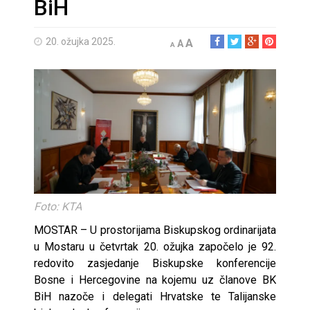
BiH
20. ožujka 2025.
A
A
A
Foto: KTA
MOSTAR – U prostorijama Biskupskog ordinarijata
u Mostaru u četvrtak 20. ožujka započelo je 92.
redovito zasjedanje Biskupske konferencije
Bosne i Hercegovine na kojemu uz članove BK
BiH nazoče i delegati Hrvatske te Talijanske