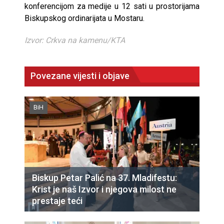
konferencijom za medije u 12 sati u prostorijama
Biskupskog ordinarijata u Mostaru.
Izvor: Crkva na kamenu/KTA
Povezane vijesti i objave
BiH
Biskup Petar Palić na 37. Mladifestu:
Krist je naš Izvor i njegova milost ne
prestaje teći