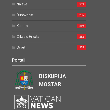
Najave
539
Duhovnost
295
Kultura
259
Crkva u Hrvata
252
Svijet
225
Portali
BISKUPIJA
MOSTAR