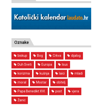
Oznake
biskup
Bog
Crkva
dijalog
Duh Sveti
Europa
Isus
korizma
kušnja
laici
mladi
moral
Mostar
obitelj
Papa Benedikt XVI.
post
vjera
Žanić