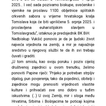
2025… I već sada pozivamo biskupe, svećenike i
vjernike na proslavu 1100. obljetnice splitskih
crkvenih sabora u vrijeme hrvatskoga kralja
Tomislava koja će biti upriličena 5. srpnja 2025. i
proslavljena euharistijskim slavljem u
Tomislavgradu“, istaknuo je predsjednik BK BiH.
Nadbiskup Vukšić ponovio je da je ljudski život
najveća vrjednota na zemlji, a mir je najvažnije
sredstvo u njegovoj službi te da ih svi trebaju
čuvati i graditi.
„U tom smislu, kao svoju poruku i poziv cijeloj
društvenoj zajednici u ovom trenutku, želimo
ponoviti Papine riječi: ‘Prijeko je potreban strpljiv
dijalog, pun povjerenja, tako da pojedinci, obitelji i
zajednice mogu prenositi vrijednosti vlastite
kulture i prihvaćati sve ono dobro u tuđim
iskustvima. (…) U ovoj Zemlji, mir i sloga među
Hrvatima, Srbima i Bošnjacima te poticaji kojima