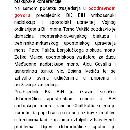
biskupske konferencije.
Na samom početku zasjedanja u
pozdravnom
govoru
predsjednik BK BiH vrhbosanski
nadbiskup i apostolski upravitelj Vojnog
ordinarijata u BiH mons. Tomo Vukšić pozdravio je
domaćina, mostarsko-duvanjskog biskupa i
trebinjsko-mrkanskog apostolskog upravitelja
mons. Petra Palića, banjolučkoga biskupa mons.
Željka Majića, apostolskoga vizitatora za župu
Međugorje nadbiskupa mons. Aldu Cavallia i
generalnog tajnika vlč. Bojana Ivešića te se
zahvalio svima uključenima u pripremu i
održavanje zasjedanja.
Predsjednik BK BiH je izrazio srdačnu
dobrodošlicu apostolskom nunciju u BiH
nadbiskupu mons. Francisu Chullikattu kojega je
zamolio da papi Franji prenese pozdrave i molitve
u trenucima kad Papa ima ozbiljnih zdravstvenih
problema. Riječi dobrodošlice uputio je