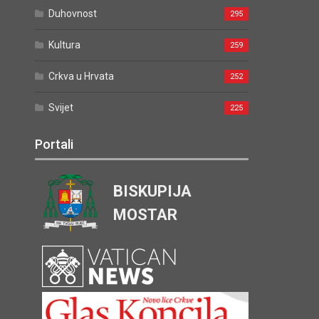
Duhovnost
295
Kultura
259
Crkva u Hrvata
252
Svijet
225
Portali
BISKUPIJA
MOSTAR