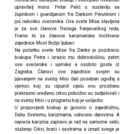
upravitelj mons. Petar Palić u suslavlju sa
župnikom i gvardijanom fra Dankom Perutinom i
još nekoliko svećenika. Ova sveta Misa slavljena
je za sve članove Trećega franjevačkog reda,
Frame te za članove karizmatske molitvene
zajednice Most Božje ljubavi.
Na početku svete Mise fra Danko je pozdravio
biskupa Petra i izrazio mu dobrodošlicu, zatim
sve svećenike i vjernike a osobito goste iz
Zagreba. Članovi ove zajednice svojim su
pjevanjem na svetoj Misi dali poseban ugođaj a
vjernici koji su ispunili cijelu ovu prostranu
prekrasno uređenu crkvu pobožno su sudjelovali i
na svetoj Misi i u programu koji je uslijedio.
U propovijedi biskup je govorio o zajedništvu,
Duhu Svetomu, karizmama, odnosno darovima. A
najveća karizma zapravo je rad na samome sebi,
služenju Crkvi, braći i sestrama, a iznad svega je