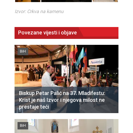
Izvor: Crkva na kamenu
Povezane vijesti i objave
BiH
Biskup Petar Palić na 37. Mladifestu:
Krist je naš Izvor i njegova milost ne
prestaje teći
BiH