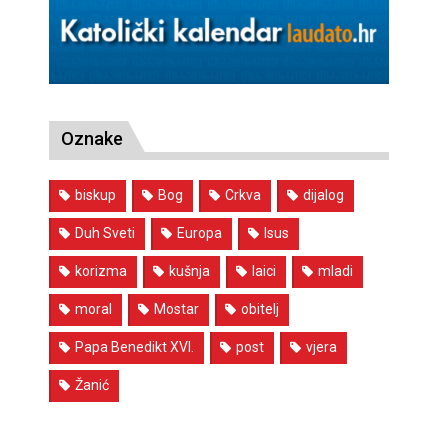
Oznake
biskup
Bog
Crkva
dijalog
Duh Sveti
Europa
Isus
korizma
kušnja
laici
mladi
moral
Mostar
obitelj
Papa Benedikt XVI.
post
vjera
Žanić