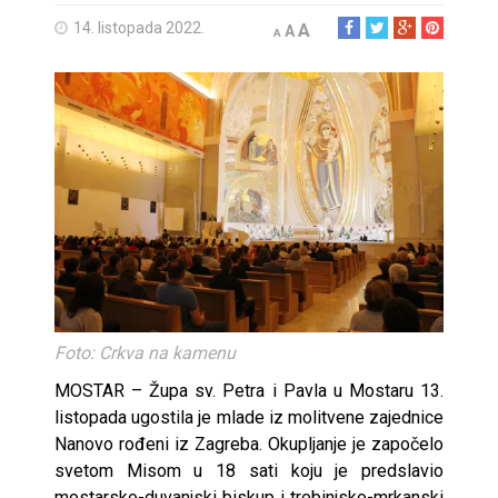
14. listopada 2022.
A
A
A
Foto: Crkva na kamenu
MOSTAR – Župa sv. Petra i Pavla u Mostaru 13.
listopada ugostila je mlade iz molitvene zajednice
Nanovo rođeni iz Zagreba. Okupljanje je započelo
svetom Misom u 18 sati koju je predslavio
mostarsko-duvanjski biskup i trebinjsko-mrkanski