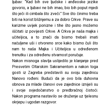
ljubav: “Kad bih sve ljudske i anđeoske jezike
govorio, a ljubavi ne bih imao, bio bih poput mjedi
što ječi ili cimbala što zveči.” Sve što činimo treba
biti na korist bližnjemu a za dobro Crkve. Prave su
karizme uvijek ponizne i tihe što jasno možemo
iščitati iz povijesti Crkve. A Crkva je naša majka i
učiteljica, a to znači da bismo trebali imati
naćuljene uši i otvoreno srce kako bismo čuli što
nam to naša Majka i Učiteljica u određenom
trenutku i za određenu stvarnost poručuje.
Nakon misnoga slavlja uslijedilo je klanjanje pred
Presvetim Oltarskim Sakramentom a nakon toga
gosti iz Zagreba predstavili su svoju zajednicu
Nanovo rođeni. Budući da je ovo bila duhovna
obnova za mlade članovi ove zajednice iznijeli su
i svoje svjedočanstvo o predbračnoj čistoći.
Nakon programa nastavilo se druženje uz tjelesnu
okrjepu i ugodan razgovor.