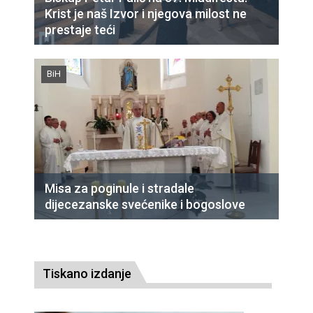
Krist je naš Izvor i njegova milost ne
prestaje teći
BiH
Misa za poginule i stradale
dijecezanske svećenike i bogoslove
Tiskano izdanje