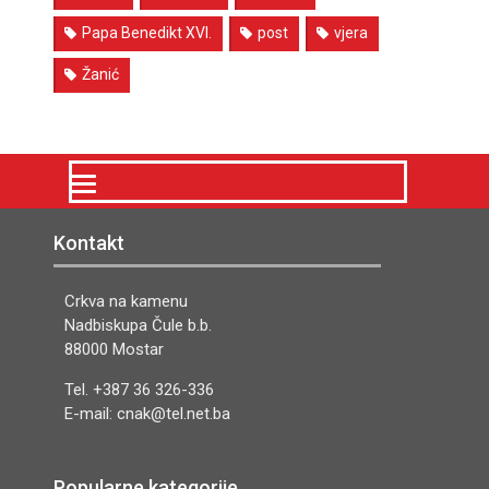
Papa Benedikt XVI.
post
vjera
Žanić
Kontakt
Crkva na kamenu
Nadbiskupa Čule b.b.
88000 Mostar
Tel. +387 36 326-336
E-mail: cnak@tel.net.ba
Popularne kategorije