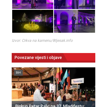
Izvor: Crkva na kamenu/Bljesak.info
Povezane vijesti i objave
BiH
Biskup Petar Palić na 37. Mladifestu: