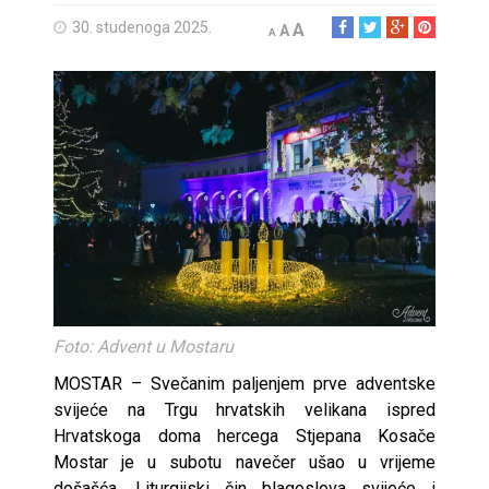
30. studenoga 2025.
A
A
A
Foto: Advent u Mostaru
MOSTAR – Svečanim paljenjem prve adventske
svijeće na Trgu hrvatskih velikana ispred
Hrvatskoga doma hercega Stjepana Kosače
Mostar je u subotu navečer ušao u vrijeme
došašća. Liturgijski čin blagoslova svijeće i