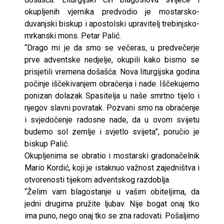
okupljenih vjernika predvodio je mostarsko-
duvanjski biskup i apostolski upravitelj trebinjsko-
mrkanski mons. Petar Palić.
“Drago mi je da smo se večeras, u predvečerje
prve adventske nedjelje, okupili kako bismo se
prisjetili vremena došašća. Nova liturgijska godina
počinje iščekivanjem obraćenja i nade. Iščekujemo
ponizan dolazak Spasitelja u naše smrtno tijelo i
njegov slavni povratak. Pozvani smo na obraćenje
i svjedočenje radosne nade, da u ovom svijetu
budemo sol zemlje i svjetlo svijeta”, poručio je
biskup Palić.
Okupljenima se obratio i mostarski gradonačelnik
Mario Kordić, koji je istaknuo važnost zajedništva i
otvorenosti tijekom adventskog razdoblja.
“Želim vam blagostanje u vašim obiteljima, da
jedni drugima pružite ljubav. Nije bogat onaj tko
ima puno, nego onaj tko se zna radovati. Pošaljimo