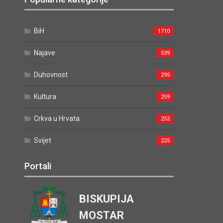
BiH
1710
Najave
539
Duhovnost
295
Kultura
259
Crkva u Hrvata
252
Svijet
225
Portali
BISKUPIJA
MOSTAR