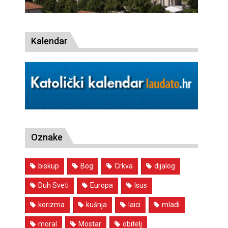
Kalendar
Oznake
biskup
Bog
Crkva
dijalog
Duh Sveti
Europa
Isus
korizma
kušnja
laici
mladi
moral
Mostar
obitelj