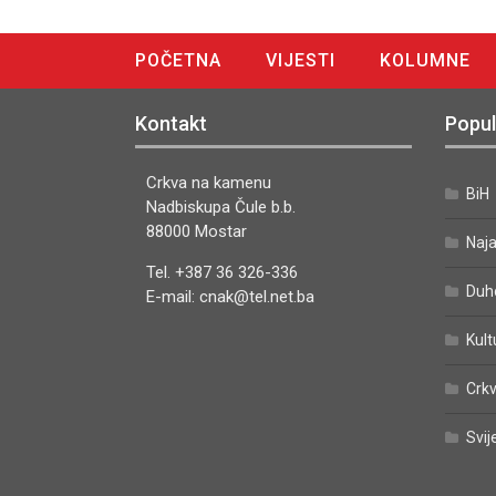
POČETNA
VIJESTI
KOLUMNE
DIGITALNO IZDANJE
Kontakt
Popul
Crkva na kamenu
BiH
Nadbiskupa Čule b.b.
88000 Mostar
Naj
Tel. +387 36 326-336
Duh
E-mail: cnak@tel.net.ba
Kult
Crkv
Svij