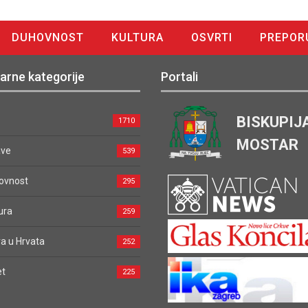
DUHOVNOST
KULTURA
OSVRTI
PREPOR
arne kategorije
Portali
BISKUPIJ
1710
MOSTAR
ave
539
ovnost
295
ura
259
a u Hrvata
252
et
225