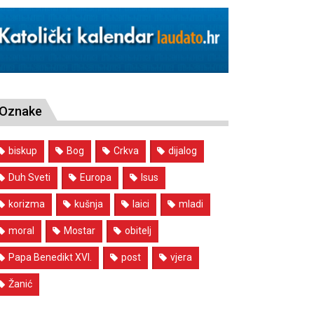
Oznake
biskup
Bog
Crkva
dijalog
Duh Sveti
Europa
Isus
korizma
kušnja
laici
mladi
moral
Mostar
obitelj
Papa Benedikt XVI.
post
vjera
Žanić