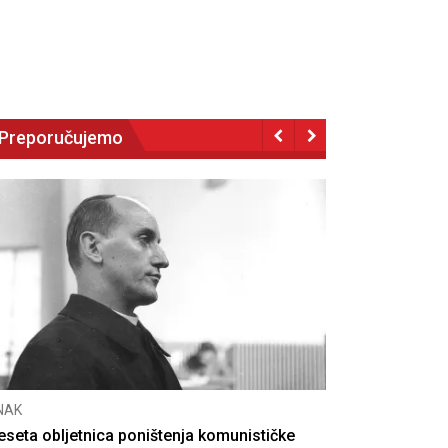
Preporučujemo
NAK
eseta obljetnica poništenja komunističke