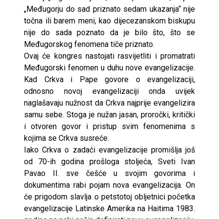
„Međugorju do sad priznato sedam ukazanja“ nije
točna ili barem meni, kao dijecezanskom biskupu
nije do sada poznato da je bilo što, što se
Međugorskog fenomena tiče priznato.
Ovaj će kongres nastojati rasvijetliti i promatrati
Međugorski fenomen u duhu nove evangelizacije.
Kad Crkva i Pape govore o evangelizaciji,
odnosno novoj evangelizaciji onda uvijek
naglašavaju nužnost da Crkva najprije evangelizira
samu sebe. Stoga je nužan jasan, proročki, kritički
i otvoren govor i pristup svim fenomenima s
kojima se Crkva susreće.
Iako Crkva o zadaći evangelizacije promišlja još
od 70-ih godina prošloga stoljeća, Sveti Ivan
Pavao II. sve češće u svojim govorima i
dokumentima rabi pojam nova evangelizacija. On
će prigodom slavlja o petstotoj obljetnici početka
evangelizacije Latinske Amerika na Haitima 1983.