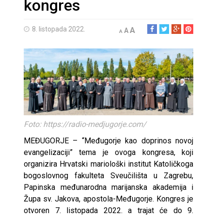
kongres
8. listopada 2022.
A
A
A
Foto: https://radio-medjugorje.com/
MEĐUGORJE – “Međugorje kao doprinos novoj
evangelizaciji” tema je ovoga kongresa, koji
organizira Hrvatski mariološki institut Katoličkoga
bogoslovnog fakulteta Sveučilišta u Zagrebu,
Papinska međunarodna marijanska akademija i
Župa sv. Jakova, apostola-Međugorje. Kongres je
otvoren 7. listopada 2022. a trajat će do 9.