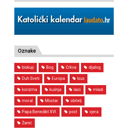
Oznake
biskup
Bog
Crkva
dijalog
Duh Sveti
Europa
Isus
korizma
kušnja
laici
mladi
moral
Mostar
obitelj
Papa Benedikt XVI.
post
vjera
Žanić