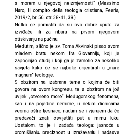
s morem u njegovoj neizmjernosti.“ (Massimo
Naro, Il compito della teologia cristiana, Feeria,
2019/2, br. 56, str. 38-41, 38.)
Netko će pomisliti da su ovo dobre upute za
izviđače ili za ribara na prvom njegovom
otiskivanju na pučinu.
Međutim, slično je sv. Toma Akvinski pisao svom
mlađem bratu nekom fra Giovanniju, koji je
započinjao studij i koji ga je zamolio za nekoliko
savjeta kako će se najbolje orijentirati u „mare
magnum“ teologije.
S obzirom na izabrane teme o kojima će biti
govora na ovom kongresu, te s obzirom na još
uvijek „otvoreno more“ Međugorskog fenomena,
kao i na pojedine nemirne, u nekim dionicama
veoma oštre tjesnace, nadam se i vjerujem da će
predavači znati osvijetliti put u mirnu luku.
Uostalom, to je i zadaća teologa: jasnoća u
promišljanju, preciznost u izražavanju i nadasve