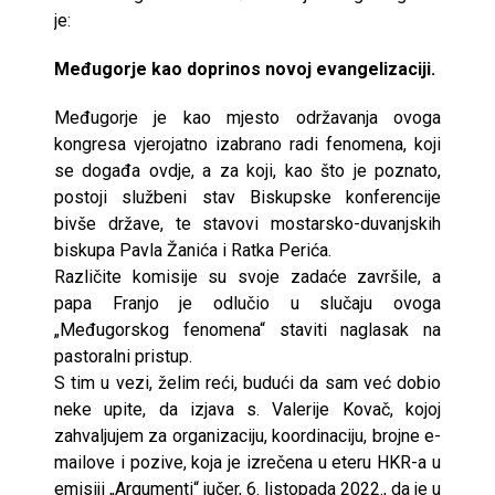
je:
Međugorje kao doprinos novoj evangelizaciji.
Međugorje je kao mjesto održavanja ovoga
kongresa vjerojatno izabrano radi fenomena, koji
se događa ovdje, a za koji, kao što je poznato,
postoji službeni stav Biskupske konferencije
bivše države, te stavovi mostarsko-duvanjskih
biskupa Pavla Žanića i Ratka Perića.
Različite komisije su svoje zadaće završile, a
papa Franjo je odlučio u slučaju ovoga
„Međugorskog fenomena“ staviti naglasak na
pastoralni pristup.
S tim u vezi, želim reći, budući da sam već dobio
neke upite, da izjava s. Valerije Kovač, kojoj
zahvaljujem za organizaciju, koordinaciju, brojne e-
mailove i pozive, koja je izrečena u eteru HKR-a u
emisiji „Argumenti“ jučer, 6. listopada 2022., da je u