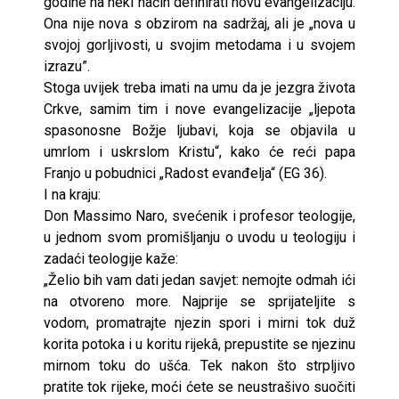
godine na neki način definirati novu evangelizaciju.
Ona nije nova s obzirom na sadržaj, ali je „nova u
svojoj gorljivosti, u svojim metodama i u svojem
izrazu”.
Stoga uvijek treba imati na umu da je jezgra života
Crkve, samim tim i nove evangelizacije „ljepota
spasonosne Božje ljubavi, koja se objavila u
umrlom i uskrslom Kristu“, kako će reći papa
Franjo u pobudnici „Radost evanđelja“ (EG 36).
I na kraju:
Don Massimo Naro, svećenik i profesor teologije,
u jednom svom promišljanju o uvodu u teologiju i
zadaći teologije kaže:
„Želio bih vam dati jedan savjet: nemojte odmah ići
na otvoreno more. Najprije se sprijateljite s
vodom, promatrajte njezin spori i mirni tok duž
korita potoka i u koritu rijekâ, prepustite se njezinu
mirnom toku do ušća. Tek nakon što strpljivo
pratite tok rijeke, moći ćete se neustrašivo suočiti