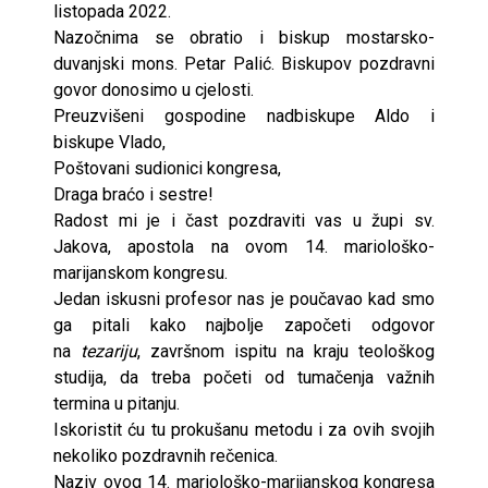
listopada 2022.
Nazočnima se obratio i biskup mostarsko-
duvanjski mons. Petar Palić. Biskupov pozdravni
govor donosimo u cjelosti.
Preuzvišeni gospodine nadbiskupe Aldo i
biskupe Vlado,
Poštovani sudionici kongresa,
Draga braćo i sestre!
Radost mi je i čast pozdraviti vas u župi sv.
Jakova, apostola na ovom 14. mariološko-
marijanskom kongresu.
Jedan iskusni profesor nas je poučavao kad smo
ga pitali kako najbolje započeti odgovor
na
tezariju
, završnom ispitu na kraju teološkog
studija, da treba početi od tumačenja važnih
termina u pitanju.
Iskoristit ću tu prokušanu metodu i za ovih svojih
nekoliko pozdravnih rečenica.
Naziv ovog 14. mariološko-marijanskog kongresa