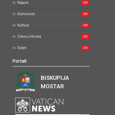
Najave
539
Duhovnost
295
Kultura
259
Crkva u Hrvata
252
Svijet
225
Portali
BISKUPIJA
MOSTAR