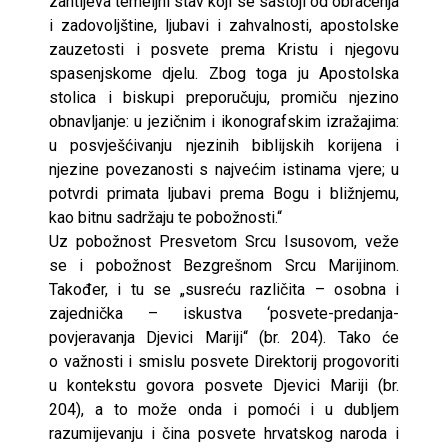
zahtijeva temeljni stav koji se sastoji od obraćenja
i zadovoljštine, ljubavi i zahvalnosti, apostolske
zauzetosti i posvete prema Kristu i njegovu
spasenjskome djelu. Zbog toga ju Apostolska
stolica i biskupi preporučuju, promiču njezino
obnavljanje: u jezičnim i ikonografskim izražajima:
u posvješćivanju njezinih biblijskih korijena i
njezine povezanosti s najvećim istinama vjere; u
potvrdi primata ljubavi prema Bogu i bližnjemu,
kao bitnu sadržaju te pobožnosti.“
Uz pobožnost Presvetom Srcu Isusovom, veže
se i pobožnost Bezgrešnom Srcu Marijinom.
Također, i tu se „susreću različita – osobna i
zajednička – iskustva ‘posvete-predanja-
povjeravanja Djevici Mariji“ (br. 204). Tako će
o važnosti i smislu posvete Direktorij progovoriti
u kontekstu govora posvete Djevici Mariji (br.
204), a to može onda i pomoći i u dubljem
razumijevanju i čina posvete hrvatskog naroda i