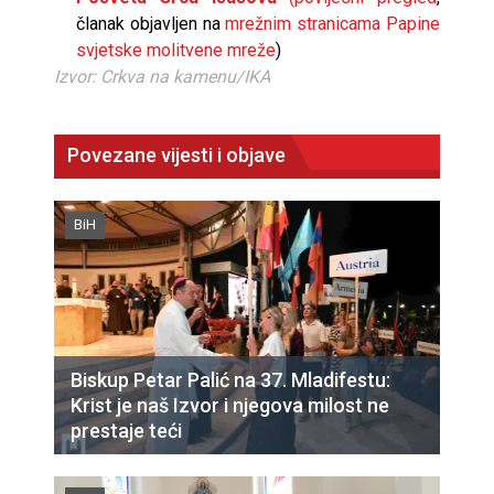
članak objavljen na
mrežnim stranicama Papine
svjetske molitvene mreže
)
Izvor: Crkva na kamenu/IKA
Povezane vijesti i objave
BiH
Biskup Petar Palić na 37. Mladifestu:
Krist je naš Izvor i njegova milost ne
prestaje teći