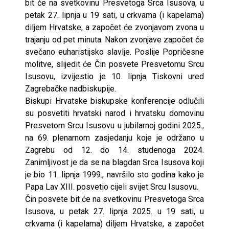
bit će na svetkovinu Presvetoga Srca Isusova, u
petak 27. lipnja u 19 sati, u crkvama (i kapelama)
diljem Hrvatske, a započet će zvonjavom zvona u
trajanju od pet minuta. Nakon zvonjave započet će
svečano euharistijsko slavlje. Poslije Popričesne
molitve, slijedit će Čin posvete Presvetomu Srcu
Isusovu, izvijestio je 10. lipnja Tiskovni ured
Zagrebačke nadbiskupije.
Biskupi Hrvatske biskupske konferencije odlučili
su posvetiti hrvatski narod i hrvatsku domovinu
Presvetom Srcu Isusovu u jubilarnoj godini 2025.,
na 69. plenarnom zasjedanju koje je održano u
Zagrebu od 12. do 14. studenoga 2024.
Zanimljivost je da se na blagdan Srca Isusova koji
je bio 11. lipnja 1999., navršilo sto godina kako je
Papa Lav XIII. posvetio cijeli svijet Srcu Isusovu.
Čin posvete bit će na svetkovinu Presvetoga Srca
Isusova, u petak 27. lipnja 2025. u 19 sati, u
crkvama (i kapelama) diljem Hrvatske, a započet