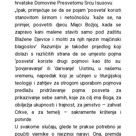
hrvatske Domovine Presvetomu Srcu Isusovu:
„Ipak, primjećuje se da se pojam ‘posveta’ koristi
stanovitom širinom i netočnošću: ‘kaže se, na
primjer, posvetiti djecu Majci Božjoj, kada se
zapravo kani malene staviti samo pod zaštitu
Blažene Djevice i moliti za njih njezin majčinski
blagoslov’. Razumljiv je također prijedlog koji
dolazi s različitih strana da se umjesto pojma
‘posveta’ koriste drugi pojmovi kao što su:
‘povjeravanje’ ili ‘darivanje’. Uistinu, u našemu
vremenu, napredak koji je učinjen u liturgijskoj
teologiji i zahtjev za strogom uporabom pojmova
predlažu pridržavanje pojma posveta za
prikazivanje sebe samih, koje za cilj ima Boga, za
obilježja ukupnosti i trajnost, za jamstvo — zahvat
Crkve, a za temelj — sakramente krštenja i
potvrde.
U svakome slučaju, glede te prakse potrebno je
poučiti vjernike o njezinoj naravi. Ona, premda