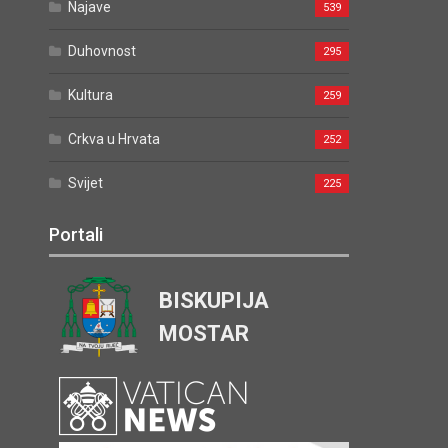
Najave
539
Duhovnost
295
Kultura
259
Crkva u Hrvata
252
Svijet
225
Portali
BISKUPIJA
MOSTAR