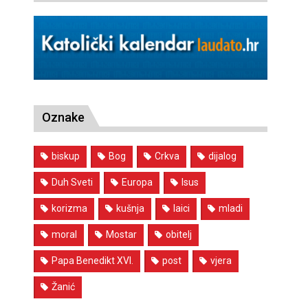
Oznake
biskup
Bog
Crkva
dijalog
Duh Sveti
Europa
Isus
korizma
kušnja
laici
mladi
moral
Mostar
obitelj
Papa Benedikt XVI.
post
vjera
Žanić