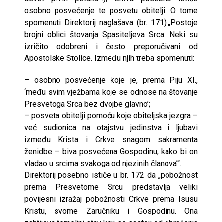
osobno posvećenje te posvetu obitelji. O tome
spomenuti Direktorij naglašava (br. 171):„Postoje
brojni oblici štovanja Spasiteljeva Srca. Neki su
izričito odobreni i često preporučivani od
Apostolske Stolice. Između njih treba spomenuti:
– osobno posvećenje koje je, prema Piju XI.,
‘među svim vježbama koje se odnose na štovanje
Presvetoga Srca bez dvojbe glavno’;
– posveta obitelji pomoću koje obiteljska jezgra –
već sudionica na otajstvu jedinstva i ljubavi
između Krista i Crkve snagom sakramenta
ženidbe – biva posvećena Gospodinu, kako bi on
vladao u srcima svakoga od njezinih članova’“.
Direktorij posebno ističe u br. 172 da „pobožnost
prema Presvetome Srcu predstavlja veliki
povijesni izražaj pobožnosti Crkve prema Isusu
Kristu, svome Zaručniku i Gospodinu. Ona