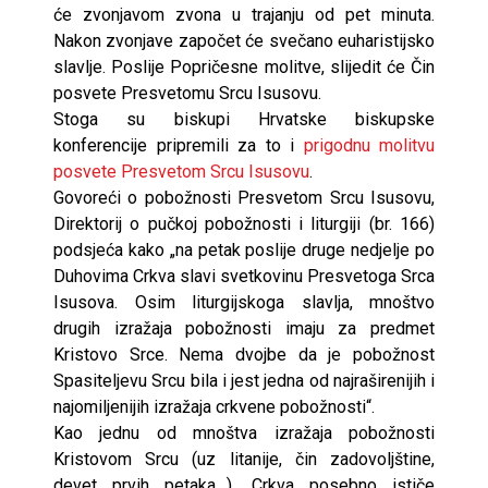
će zvonjavom zvona u trajanju od pet minuta.
Nakon zvonjave započet će svečano euharistijsko
slavlje. Poslije Popričesne molitve, slijedit će Čin
posvete Presvetomu Srcu Isusovu.
Stoga su biskupi Hrvatske biskupske
konferencije pripremili za to i
prigodnu molitvu
posvete Presvetom Srcu Isusovu
.
Govoreći o pobožnosti Presvetom Srcu Isusovu,
Direktorij o pučkoj pobožnosti i liturgiji (br. 166)
podsjeća kako „na petak poslije druge nedjelje po
Duhovima Crkva slavi svetkovinu Presvetoga Srca
Isusova. Osim liturgijskoga slavlja, mnoštvo
drugih izražaja pobožnosti imaju za predmet
Kristovo Srce. Nema dvojbe da je pobožnost
Spasiteljevu Srcu bila i jest jedna od najraširenijih i
najomiljenijih izražaja crkvene pobožnosti“.
Kao jednu od mnoštva izražaja pobožnosti
Kristovom Srcu (uz litanije, čin zadovoljštine,
devet prvih petaka…), Crkva posebno ističe