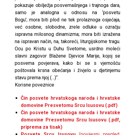
pokazuje obilježja posvemašnjega i trajnoga dara,
samo je analogna u odnosu na ‘posvetu
Bogu’; mora biti plod ne tek prolaznoga osjećaja,
već osobne, slobodne, zrele odluke u ozračju
ispravna milosnog dinamizma; mora biti izražena
na ispravan način, na, takoreći, liturgijskome tragu.
Ocu po Kristu u Duhu Svetome, usrdno moleći
slavni zagovor Blažene Djevice Marije, kojoj se
posvema povjerava, kako bi se s vjernošću
poštovala krsna obećanja i živjelo u djetinjemu
stavu prema njoj (…)“.
Korisne poveznice
Čin posvete hrvatskoga naroda i hrvatske
domovine Presvetomu Srcu Isusovu (.pdf)
Čin posvete hrvatskoga naroda i hrvatske
domovine Presvetomu Srcu Isusovu (.pdf,
priprema za tisak)
Posveta Srcu Isusovu
(povijesni pregled
,