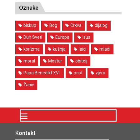
Oznake
biskup
Bog
Crkva
dijalog
Duh Sveti
Europa
Isus
korizma
kušnja
laici
mladi
moral
Mostar
obitelj
Papa Benedikt XVI.
post
vjera
Žanić
Kontakt