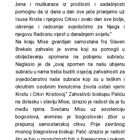
žena i muškaraca iz prošlosti i sadašnjosti
pomognu da iz dana u dan sve jače prianjamo uz
Isusa Krista i njegovu Crkvu i svaki dan sve bolje,
iskrenije i radosnije svjedočimo za Njega i
njegovu Radosnu vijest u današnjem svijetu.“
Na kraju Mise gvardijan samostana fra Slaven
Brekalo zahvalio je svima koji su pomogli u
obilježavanju spomena na pobijenu subraću.
Naglasio je da „ovaj spomen na našu ubijenu
subraću u nama treba buditi osjećaj zahvalnosti za
svjedočanstvo naše subraće koji su u teškim i
okrutnim osobnim trenutcima života ostali vjerni
Kristu i Crkvi Kristovoj.“ Zahvalivši biskupu Paliću
na dolasku i slavlju Mise, izrazio je radost da je tu
među njima. Svečanu Misu uz asistenciju
bogoslova, animirao je bogoslovski zbor u
prepunoj samostanskoj crkvu. Prije završnog
misnog blagoslova biskup Palić izrazio je radost
što je bio u mogućnosti biti s franjevcima i pukom