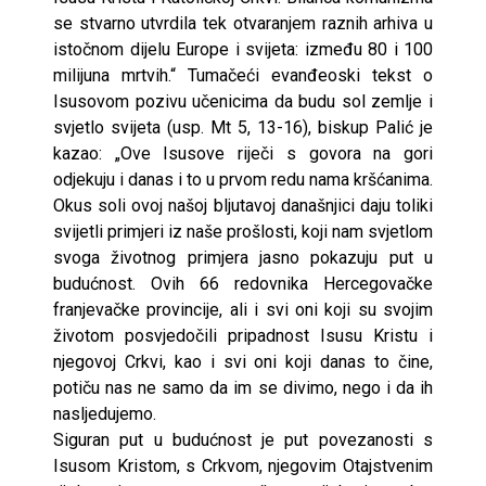
se stvarno utvrdila tek otvaranjem raznih arhiva u
istočnom dijelu Europe i svijeta: između 80 i 100
milijuna mrtvih.“ Tumačeći evanđeoski tekst o
Isusovom pozivu učenicima da budu sol zemlje i
svjetlo svijeta (usp. Mt 5, 13-16), biskup Palić je
kazao: „Ove Isusove riječi s govora na gori
odjekuju i danas i to u prvom redu nama kršćanima.
Okus soli ovoj našoj bljutavoj današnjici daju toliki
svijetli primjeri iz naše prošlosti, koji nam svjetlom
svoga životnog primjera jasno pokazuju put u
budućnost. Ovih 66 redovnika Hercegovačke
franjevačke provincije, ali i svi oni koji su svojim
životom posvjedočili pripadnost Isusu Kristu i
njegovoj Crkvi, kao i svi oni koji danas to čine,
potiču nas ne samo da im se divimo, nego i da ih
nasljedujemo.
Siguran put u budućnost je put povezanosti s
Isusom Kristom, s Crkvom, njegovim Otajstvenim