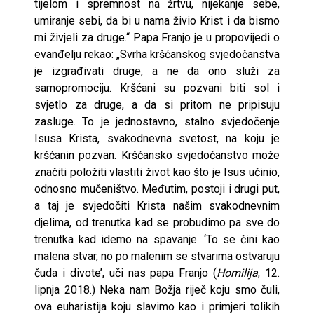
tijelom i spremnost na žrtvu, nijekanje sebe,
umiranje sebi, da bi u nama živio Krist i da bismo
mi živjeli za druge.“ Papa Franjo je u propovijedi o
evanđelju rekao: „Svrha kršćanskog svjedočanstva
je izgrađivati druge, a ne da ono služi za
samopromociju. Kršćani su pozvani biti sol i
svjetlo za druge, a da si pritom ne pripisuju
zasluge. To je jednostavno, stalno svjedočenje
Isusa Krista, svakodnevna svetost, na koju je
kršćanin pozvan. Kršćansko svjedočanstvo može
značiti položiti vlastiti život kao što je Isus učinio,
odnosno mučeništvo. Međutim, postoji i drugi put,
a taj je svjedočiti Krista našim svakodnevnim
djelima, od trenutka kad se probudimo pa sve do
trenutka kad idemo na spavanje. ‘To se čini kao
malena stvar, no po malenim se stvarima ostvaruju
čuda i divote’, uči nas papa Franjo (
Homilija
, 12.
lipnja 2018.) Neka nam Božja riječ koju smo čuli,
ova euharistija koju slavimo kao i primjeri tolikih