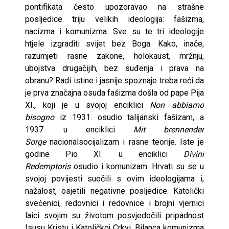
pontifikata često upozoravao na strašne
posljedice triju velikih ideologija: fašizma,
nacizma i komunizma. Sve su te tri ideologije
htjele izgraditi svijet bez Boga. Kako, inače,
razumjeti rasne zakone, holokaust, mržnju,
ubojstva drugačijih, bez suđenja i prava na
obranu? Radi istine i jasnije spoznaje treba reći da
je prva značajna osuda fašizma došla od pape Pija
XI., koji je u svojoj enciklici
Non abbiamo
bisogno
iz 1931. osudio talijanski fašizam, a
1937. u enciklici
Mit brennender
Sorge
nacionalsocijalizam i rasne teorije. Iste je
godine Pio XI. u enciklici
Divini
Redemptoris
osudio i komunizam. Hrvati su se u
svojoj povijesti suočili s ovim ideologijama i,
nažalost, osjetili negativne posljedice. Katolički
svećenici, redovnici i redovnice i brojni vjernici
laici svojim su životom posvjedočili pripadnost
Isusu Kristu i Katoličkoj Crkvi. Bilanca komunizma