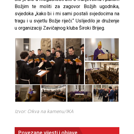
Božjim te moliti za zagovor Božjih ugodnika,
svjedoka „kako bi i mi sami postali svjedocima na
tragu i u svjetlu Božje riječi.“ Uslijedilo je druženje
u organizaciji Zavičajnog kluba Široki Brijeg.
Izvor: Crkva na kamenu/IKA
Povezane vijesti i objave