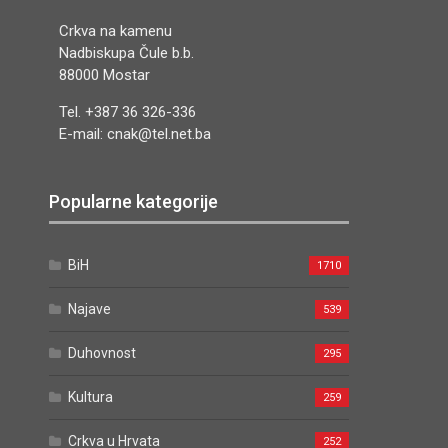
Crkva na kamenu
Nadbiskupa Čule b.b.
88000 Mostar
Tel. +387 36 326-336
E-mail: cnak@tel.net.ba
Popularne kategorije
BiH
1710
Najave
539
Duhovnost
295
Kultura
259
Crkva u Hrvata
252