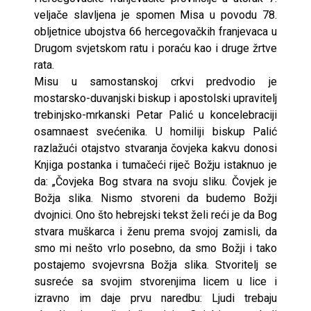
veljače slavljena je spomen Misa u povodu 78.
obljetnice ubojstva 66 hercegovačkih franjevaca u
Drugom svjetskom ratu i poraću kao i druge žrtve
rata.
Misu u samostanskoj crkvi predvodio je
mostarsko-duvanjski biskup i apostolski upravitelj
trebinjsko-mrkanski Petar Palić u koncelebraciji
osamnaest svećenika. U homiliji biskup Palić
razlažući otajstvo stvaranja čovjeka kakvu donosi
Knjiga postanka i tumačeći riječ Božju istaknuo je
da: „Čovjeka Bog stvara na svoju sliku. Čovjek je
Božja slika. Nismo stvoreni da budemo Božji
dvojnici. Ono što hebrejski tekst želi reći je da Bog
stvara muškarca i ženu prema svojoj zamisli, da
smo mi nešto vrlo posebno, da smo Božji i tako
postajemo svojevrsna Božja slika. Stvoritelj se
susreće sa svojim stvorenjima licem u lice i
izravno im daje prvu naredbu: Ljudi trebaju