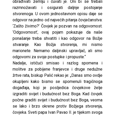
obrađivati zemlju i čuvati je. Oni bi se trebali
razmnožavati i osigurati daljnje postojanje
stvorenoga. U ovom jednostavnom opisu daje se
odgovor na jedno od najvećih pitanja čovječanstva:
‘Zašto živimo?’ Čovjek je pozvan na odgovornost.
‘Odgovornost’, ovaj pojam pokazuje da naše
ponašanje treba shvatiti i kao odgovor na Božje
stvaranje. Kao Božja stvorenja, mi nismo
marionete. Nemamo daljinski upravljač, ali smo
odgovorni za svoje postupke i propuste.“
Nadalje, ističući smisao i razlog spomena i
molitve za pobijene franjevce i druge nedužne
žrtve rata, biskup Palić rekao je: „Danas smo ovdje
okupljeni kako bismo se spomenuli tragičnoga
događaja, koji je posljedica čovjekove želje
izgraditi svijet i budućnost bez Boga. Kad čovjek
počne graditi svijet i budućnost bez Boga, veoma
se lako i brzo okrene protiv Božjega stvorenja,
čovjeka. Sveti papa Ivan Pavao II. je tijekom svoga