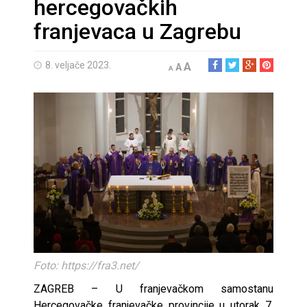
hercegovačkih
franjevaca u Zagrebu
8. veljače 2023.
A
A
A
Foto: https://fra3.net/
ZAGREB – U franjevačkom samostanu
Hercegovačke franjevačke provincije u utorak 7.