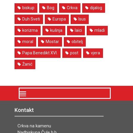
biskup
Bog
Crkva
dijalog
Duh Sveti
Europa
Isus
korizma
kušnja
laici
mladi
moral
Mostar
obitelj
Papa Benedikt XVI.
post
vjera
Žanić
Kontakt
Crkva na kamenu
Nadbiskupa Čule b.b.