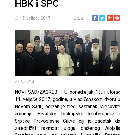
HBK i SPC
15. veljače 2017.
A
A
A
Foto: IKA
NOVI SAD/ZAGREB – U ponedjeljak 13. i utorak
14. veljače 2017. godine, u vladičanskom dvoru u
Novom Sadu, održan je treći sastanak Mješovite
komisije Hrvatske biskupske konferencije i
Srpske Pravoslavne Crkve čiji je zadatak da
zajednički razmotri ulogu blaženog Alojzija