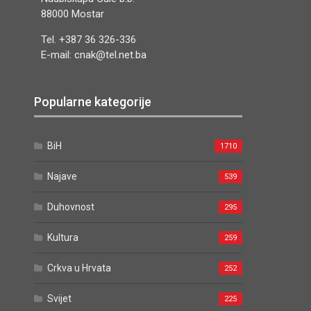
88000 Mostar
Tel. +387 36 326-336
E-mail: cnak@tel.net.ba
Popularne kategorije
BiH
1710
Najave
539
Duhovnost
295
Kultura
259
Crkva u Hrvata
252
Svijet
225