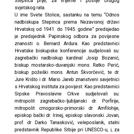
Stepinca prije, za vrijeme i poslije Drugog
svjetskog rata.
U ime Svete Stolice, sastanku na temu “Odnos
nadbiskupa Stepinca prema Nezavisnoj državi
Hrvatskoj od 1941. do 1945. godine” predsjedao
je predsjednik Papinskog odbora za povijesne
znanosti o. Bernard Ardura. Kao predstavnici
Hrvatske biskupske konferencije sudjelovali su:
zagrebački nadbiskup kardinal Josip Bozanić,
biskup mostarsko-duvanjski mons. Ratko Perić,
biskup požeški mons. Antun Škvorčević, te dr.
Jure Krišto i dr. Mario Jareb znanstveni savjetnici
s Hrvatskog instituta za povijest. Kao predstavnici
Srpske Pravoslavne Crkve sudjelovali su:
mitropolit zagrebačko-ljubljanski dr. Porfirije,
mitropolit crnogorsko-primorski dr. Amfilohije,
episkop bački dr. Irinej, episkop slavonski Jovan,
prof. dr Darko Tanasković, veleposlanik, stalni
predstavnik Republike Srbije pri UNESCO-u, i, za