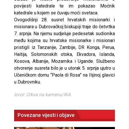
povijesti katedrale te im pokazao Moćnik
katedrale u kojem se čuvaju moći svetaca.
Ovogodišnji 28. susret hrvatskih misionarki i
misionara u Dubrovačkoj biskupiji traje do četvrtka
7. srpnja. Na njemu sudjeluje pedesetak sudionika
među kojima su hrvatske misionarke i misionari
pristigli iz Tanzanije, Zambije, DR Konga, Perua,
Haitija, Solomonskih otoka, Ekvadora, Islanda,
Kosova, Albanije, Mozamika i Ugande. Službeno
otvorenje susreta bilo je u utorak 5. srpnja ujutro u
Učeničkom domu “Paola di Rosa” na Ilijinoj glavici
u Dubrovniku.
Izvor: Crkva na kamenu/IKA
Povezane vijesti i objave