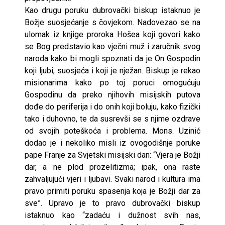
Kao drugu poruku dubrovački biskup istaknuo je
Božje suosjećanje s čovjekom. Nadovezao se na
ulomak iz knjige proroka Hošea koji govori kako
se Bog predstavio kao vječni muž i zaručnik svog
naroda kako bi mogli spoznati da je On Gospodin
koji ljubi, suosjeća i koji je nježan. Biskup je rekao
misionarima kako po toj poruci omogućuju
Gospodinu da preko njihovih misijskih putova
dođe do periferija i do onih koji boluju, kako fizički
tako i duhovno, te da susrevši se s njime ozdrave
od svojih poteškoća i problema. Mons. Uzinić
dodao je i nekoliko misli iz ovogodišnje poruke
pape Franje za Svjetski misijski dan: “Vjera je Božji
dar, a ne plod prozelitizma; ipak, ona raste
zahvaljujući vjeri i ljubavi. Svaki narod i kultura ima
pravo primiti poruku spasenja koja je Božji dar za
sve”. Upravo je to pravo dubrovački biskup
istaknuo kao “zadaću i dužnost svih nas,