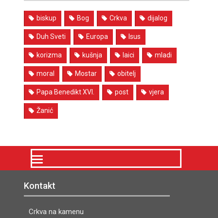
biskup
Bog
Crkva
dijalog
Duh Sveti
Europa
Isus
korizma
kušnja
laici
mladi
moral
Mostar
obitelj
Papa Benedikt XVI.
post
vjera
Žanić
Kontakt
Crkva na kamenu