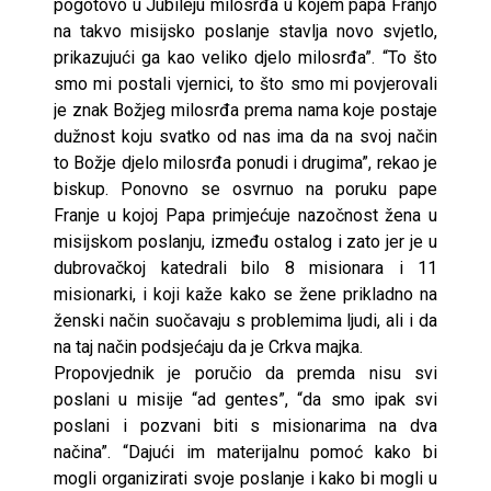
pogotovo u Jubileju milosrđa u kojem papa Franjo
na takvo misijsko poslanje stavlja novo svjetlo,
prikazujući ga kao veliko djelo milosrđa”. “To što
smo mi postali vjernici, to što smo mi povjerovali
je znak Božjeg milosrđa prema nama koje postaje
dužnost koju svatko od nas ima da na svoj način
to Božje djelo milosrđa ponudi i drugima”, rekao je
biskup. Ponovno se osvrnuo na poruku pape
Franje u kojoj Papa primjećuje nazočnost žena u
misijskom poslanju, između ostalog i zato jer je u
dubrovačkoj katedrali bilo 8 misionara i 11
misionarki, i koji kaže kako se žene prikladno na
ženski način suočavaju s problemima ljudi, ali i da
na taj način podsjećaju da je Crkva majka.
Propovjednik je poručio da premda nisu svi
poslani u misije “ad gentes”, “da smo ipak svi
poslani i pozvani biti s misionarima na dva
načina”. “Dajući im materijalnu pomoć kako bi
mogli organizirati svoje poslanje i kako bi mogli u