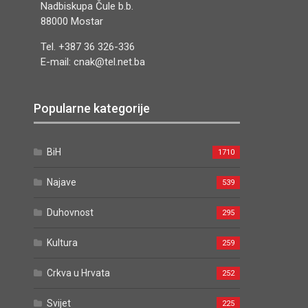
Nadbiskupa Čule b.b.
88000 Mostar
Tel. +387 36 326-336
E-mail: cnak@tel.net.ba
Popularne kategorije
BiH
1710
Najave
539
Duhovnost
295
Kultura
259
Crkva u Hrvata
252
Svijet
225