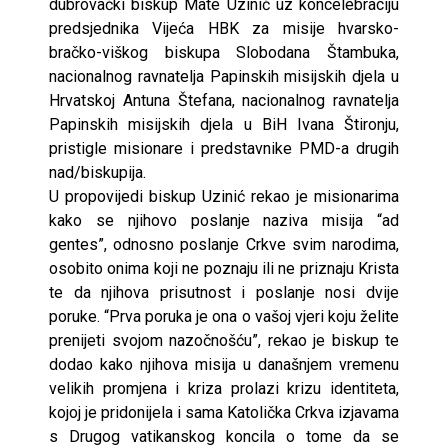
dubrovački biskup Mate Uzinić uz koncelebraciju
predsjednika Vijeća HBK za misije hvarsko-
bračko-viškog biskupa Slobodana Štambuka,
nacionalnog ravnatelja Papinskih misijskih djela u
Hrvatskoj Antuna Štefana, nacionalnog ravnatelja
Papinskih misijskih djela u BiH Ivana Štironju,
pristigle misionare i predstavnike PMD-a drugih
nad/biskupija.
U propovijedi biskup Uzinić rekao je misionarima
kako se njihovo poslanje naziva misija “ad
gentes”, odnosno poslanje Crkve svim narodima,
osobito onima koji ne poznaju ili ne priznaju Krista
te da njihova prisutnost i poslanje nosi dvije
poruke. “Prva poruka je ona o vašoj vjeri koju želite
prenijeti svojom nazočnošću”, rekao je biskup te
dodao kako njihova misija u današnjem vremenu
velikih promjena i kriza prolazi krizu identiteta,
kojoj je pridonijela i sama Katolička Crkva izjavama
s Drugog vatikanskog koncila o tome da se