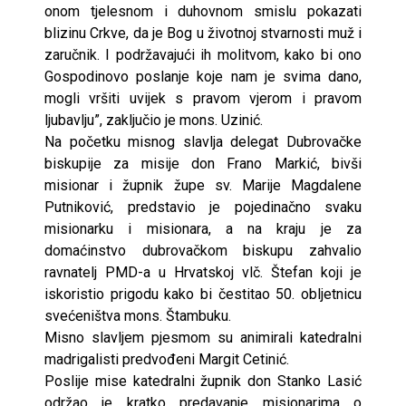
onom tjelesnom i duhovnom smislu pokazati
blizinu Crkve, da je Bog u životnoj stvarnosti muž i
zaručnik. I podržavajući ih molitvom, kako bi ono
Gospodinovo poslanje koje nam je svima dano,
mogli vršiti uvijek s pravom vjerom i pravom
ljubavlju”, zaključio je mons. Uzinić.
Na početku misnog slavlja delegat Dubrovačke
biskupije za misije don Frano Markić, bivši
misionar i župnik župe sv. Marije Magdalene
Putniković, predstavio je pojedinačno svaku
misionarku i misionara, a na kraju je za
domaćinstvo dubrovačkom biskupu zahvalio
ravnatelj PMD-a u Hrvatskoj vlč. Štefan koji je
iskoristio prigodu kako bi čestitao 50. obljetnicu
svećeništva mons. Štambuku.
Misno slavljem pjesmom su animirali katedralni
madrigalisti predvođeni Margit Cetinić.
Poslije mise katedralni župnik don Stanko Lasić
održao je kratko predavanje misionarima o