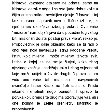
Kristovo vazmeno otajstvo ne odnosi samo na
Kristove vjernike nego i na sve ljude dobre volje u
čijim srcima milost nevidljivo djeluje. “Upravo u toj
krizi moramo napraviti nove odlučne izbore, jer
riječ crisis označava izbor, preokret. Ovo vaše
‘misionari’ nam objašnjava da u pozadini tog vašeg
biti misionari doista postoji prava vjera”, rekao je.
Propovjednik je dalje objasnio kako se tu radi o
onoj vjeri koja navješćuje istinu Radosne vijesti,
istinu koja mijenja i može mijenjati živote svih.
Istina o kojoj se ne smije šutjeti, kako zbog
njezinog značaja i sadržaja, tako i zbog vrijednosti
koje može unijeti u živote drugih. “Upravo u tom
vidu ono vaše biti misionari i navješćivati
evanđelje Isusa Krista ne želi istinu o Kristu
nikome nametnuti nego ponuditi. I upravo ta
poruka koju prenosite drugima ozdravljuje vas, ali i
one kojima je želite prenijeti”, istaknuo je
propovjednik.