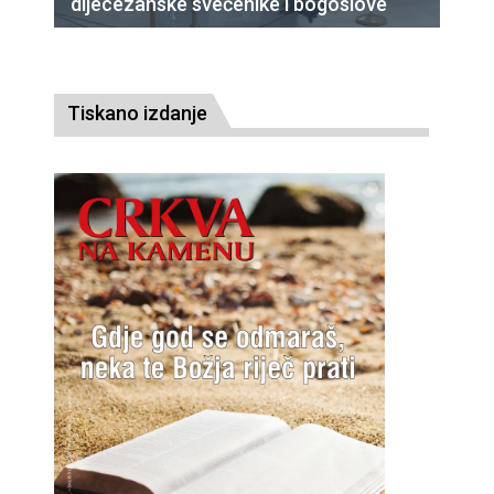
dijecezanske svećenike i bogoslove
Tiskano izdanje