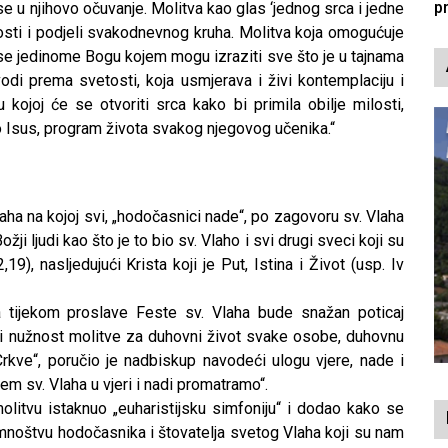
e u njihovo očuvanje. Molitva kao glas ‘jednog srca i jedne
rnosti i podjeli svakodnevnog kruha. Molitva koja omogućuje
 se jedinome Bogu kojem mogu izraziti sve što je u tajnama
 vodi prema svetosti, koja usmjerava i živi kontemplaciju i
 kojoj će se otvoriti srca kako bi primila obilje milosti,
io Isus, program života svakog njegovog učenika.“
aha na kojoj svi, „hodočasnici nade“, po zagovoru sv. Vlaha
ji ljudi kao što je to bio sv. Vlaho i svi drugi sveci koji su
19), nasljedujući Krista koji je Put, Istina i Život (usp. Iv
a tijekom proslave Feste sv. Vlaha bude snažan poticaj
 i nužnost molitve za duhovni život svake osobe, duhovnu
 Crkve“, poručio je nadbiskup navodeći ulogu vjere, nade i
em sv. Vlaha u vjeri i nadi promatramo“.
olitvu istaknuo „euharistijsku simfoniju“ i dodao kako se
 mnoštvu hodočasnika i štovatelja svetog Vlaha koji su nam