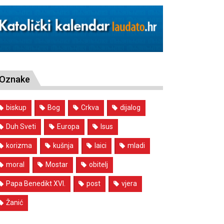
Oznake
biskup
Bog
Crkva
dijalog
Duh Sveti
Europa
Isus
korizma
kušnja
laici
mladi
moral
Mostar
obitelj
Papa Benedikt XVI.
post
vjera
Žanić