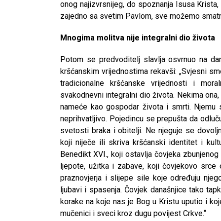
onog najizvrsnijeg, do spoznanja Isusa Krista, r
zajedno sa svetim Pavlom, sve možemo smatrati
Mnogima molitva nije integralni dio života
Potom se predvoditelj slavlja osvrnuo na dan
kršćanskim vrijednostima rekavši: „Svjesni sm
tradicionalne kršćanske vrijednosti i mor
svakodnevni integralni dio života. Nekima ona, 
nameće kao gospodar života i smrti. Njemu s
neprihvatljivo. Pojedincu se prepušta da odluč
svetosti braka i obitelji. Ne njeguje se dovolj
koji niječe ili skriva kršćanski identitet i ku
Benedikt XVI., koji ostavlja čovjeka zbunjenog 
ljepote, užitka i zabave, koji čovjekovo srce
praznovjerja i slijepe sile koje određuju nje
ljubavi i spasenja. Čovjek današnjice tako ta
korake na koje nas je Bog u Kristu uputio i koj
mučenici i sveci kroz dugu povijest Crkve.“