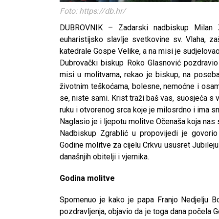
Foto: https://db.hr/
DUBROVNIK – Zadarski nadbiskup Milan Zgr
euharistijsko slavlje svetkovine sv. Vlaha, z
katedrale Gospe Velike, a na misi je sudjelovao
Dubrovački biskup Roko Glasnović pozdravio 
misi u molitvama, rekao je biskup, na poseban
životnim teškoćama, bolesne, nemoćne i osaml
se, niste sami. Krist traži baš vas, suosjeća s 
ruku i otvorenog srca koje je milosrdno i ima s
Naglasio je i ljepotu molitve Očenaša koja nas 
Nadbiskup Zgrablić u propovijedi je govorio
Godine molitve za cijelu Crkvu ususret Jubileju 
današnjih obitelji i vjernika.
Godina molitve
Spomenuo je kako je papa Franjo Nedjelju Bož
pozdravljenja, objavio da je toga dana počela G