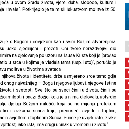
oljeća u ovom Gradu života, vjere, duha, slobode, kulture i
a i hvale“. Potkrijepio je te misli iskustvom molitve iz 50.
ezuje s Bogom i čovjekom kao i svim Božjim stvorenjima.
 usko sjedinjeni i prožeti. Oni tvore nerazdvojivi dio
imira na djelovanje po uzoru na Isusa Krista koji je ‘prošao
tlo u srca u kojima je vladala tama (usp. Isto)“, poručio je
tvu molitve u životima svetaca.
o njihova života i identiteta, drže usmjereno srce tamo gdje
od onog najvažnijeg – Boga i njegove ljubavi, njegove Istine
ivota i svetosti. Sve što su sveci činili u životu, činili su
joj milosti i snazi Božjoj koja je u njima djelovala, ustvrdio
dalje djeluju Božjom milošću koja se ne mijenja protekom
lični zrakama sunca koje, prenoseći svjetlo i toplinu,
 način svjetlom i toplinom Sunca. Sunce je uvijek isto, zrake
vjetlost, iako ista, ima drugi učinak u vremenu i životu.“