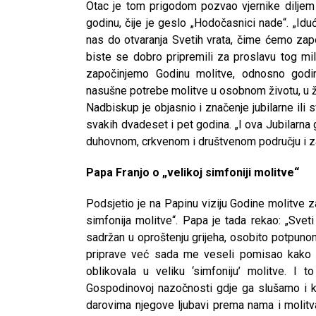
Otac je tom prigodom pozvao vjernike diljem s
godinu, čije je geslo „Hodočasnici nade“. „Id
nas do otvaranja Svetih vrata, čime ćemo zapo
biste se dobro pripremili za proslavu tog mi
započinjemo Godinu molitve, odnosno godin
nasušne potrebe molitve u osobnom životu, u živ
Nadbiskup je objasnio i značenje jubilarne ili 
svakih dvadeset i pet godina. „I ova Jubilarn
duhovnom, crkvenom i društvenom području i za 
Papa Franjo o „velikoj simfoniji molitve“
Podsjetio je na Papinu viziju Godine molitve z
simfonija molitve“. Papa je tada rekao: „Svet
sadržan u oproštenju grijeha, osobito potpuno
priprave već sada me veseli pomisao kako b
oblikovala u veliku ‘simfoniju’ molitve. I 
Gospodinovoj nazočnosti gdje ga slušamo i k
darovima njegove ljubavi prema nama i molitva 