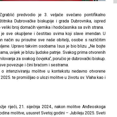
ablić predvodio je 3. veljače svečano pontifikalno
aštitnika Dubrovačke biskupije i grada Dubrovnika, ispred
 veliki broj domaćih vjernika i hodočasnika sa svih strana.
je sve okupljene i čestitao svima koji slave imendan. U
 način su prisutne sve naše obitelji, osobe s različitim
jene. Upravo takvim osobama Isus je bio blizu. „Ne bojte
vama, uvijek je blizu ljudske patnje. Svakog prima otvorenih
milovanja za svakog čovjeka“, poručio je dubrovački biskup.
sve povezuje i čini braćom i sestrama.
 o intenziviranju molitve u kontekstu nedavno otvorene
2025. te promišljao o ulozi molitve u životu sv. Vlaha kao i
je riječi, 21. siječnja 2024., nakon molitve Anđeoskoga
odina molitve, ususret Svetoj godini – Jubileju 2025. Sveti