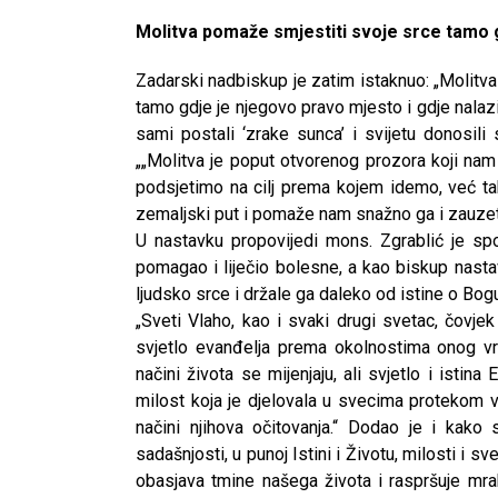
Molitva pomaže smjestiti svoje srce tamo 
Zadarski nadbiskup je zatim istaknuo: „Molitv
tamo gdje je njegovo pravo mjesto i gdje nalaz
sami postali ‘zrake sunca’ i svijetu donosili
„„Molitva je poput otvorenog prozora koji na
podsjetimo na cilj prema kojem idemo, već ta
zemaljski put i pomaže nam snažno ga i zauzeto
U nastavku propovijedi mons. Zgrablić je spo
pomagao i liječio bolesne, a kao biskup nastavi
ljudsko srce i držale ga daleko od istine o Bog
„Sveti Vlaho, kao i svaki drugi svetac, čovj
svjetlo evanđelja prema okolnostima onog vre
načini života se mijenjaju, ali svjetlo i istina
milost koja je djelovala u svecima protekom v
načini njihova očitovanja.“ Dodao je i kako
sadašnjosti, u punoj Istini i Životu, milosti i s
obasjava tmine našega života i raspršuje mrak