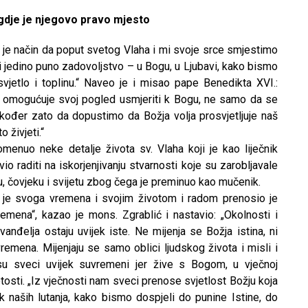
gdje je njegovo pravo mjesto
a je način da poput svetog Vlaha i mi svoje srce smjestimo
i jedino puno zadovoljstvo – u Bogu, u Ljubavi, kako bismo
 svjetlo i toplinu.“ Naveo je i misao pape Benedikta XVI.:
m omogućuje svoj pogled usmjeriti k Bogu, ne samo da se
kođer zato da dopustimo da Božja volja prosvjetljuje naš
 živjeti.“
menuo neke detalje života sv. Vlaha koji je kao liječnik
o raditi na iskorjenjivanju stvarnosti koje su zarobljavale
u, čovjeku i svijetu zbog čega je preminuo kao mučenik.
ek je svoga vremena i svojim životom i radom prenosio je
mena“, kazao je mons. Zgrablić i nastavio: „Okolnosti i
 Evanđelja ostaju uvijek iste. Ne mijenja se Božja istina, ni
remena. Mijenjaju se samo oblici ljudskog života i misli i
 su sveci uvijek suvremeni jer žive s Bogom, u vječnoj
vetosti. „Iz vječnosti nam sveci prenose svjetlost Božju koja
 naših lutanja, kako bismo dospjeli do punine Istine, do