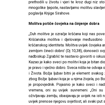
prethodili u životu i vjeri te kroz dugi niz st
mnogolike ljepote, nastavljamo molitvu slavljenj
poglavlja Knjige Sirahove.
Molitva potiče čovjeka na činjenje dobra
„Duh molitve je ozračje kršćana koji nas pov
Kršćanska molitva i djelovanje međusobno su
kršćanskog identiteta. Molitva uvijek čovjeka an
zemljom čineći dobro’ (Dj 10,38), donoseći svje
nadbiskup Zgrablić te nastavio govoriti o iskus
Kazao je kako sveci po molitvi koja je bitan di
je pravo i vječno dobro. Sveca ništa ne odvaja 
i Života. Božja ljubav bitni je element svakog ž
zbog Božje ljubavi koja je u njima živjela, po Bož
je propovjednik. Pojasnio je kako sveci i na
vremena, oni su uvijek suvremeni. „Oni su s
oživljavaju zemlju, obasjavaju je uvijek na isti
uvijek prenose njegovu svjetlost, ali svaki put s