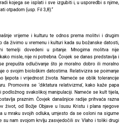
adi kojega se isplati i sve izgubiti i, u usporedbi s njime,
 otpadom (usp. Fil 3,8).“
ašnje vrijeme i kulturu te odnos prema molitvi i drugim
o da živimo u vremenu i kulturi kada su božanske datosti,
alni temelji dovedeni u pitanje. Mnogima molitva nije
kako misle, nije ni potrebna. Čovjek se danas predstavlja i
e prepušta odlučivanje što je moralno dobro ili moralno
uje o svojim biološkim datostima. Relativizira se poimanje
no ljepota i vrijednost života. Nameće se oblik tolerancije
lturu. Promovira se ‘diktatura relativizma’, kako kaže papa
i podložnog svakolikoj manipulaciji. Nameće se kult tijela,
 ostavlja praznim. Čovjek današnjice radije prihvaća razna
gov život, od Božje Objave u Isusu Kristu i plana njegove
pka u mraku svojih odluka, umjesto da se osloni na sigurne
e su nam svojom krvlju zasvjedočili sv. Vlaho i toliki drugi