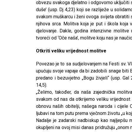
obvezu svakoga djelatno i odgovorno uključiti s
duše’ (usp. Dj 4,23) koji se razliježe u solida
svakom muškarcu i ženi ovoga svijeta obratiti
njihova srca. Molitva koja je put i škola koja
djelovanje. Dakle, godina intenzivne molitve u
tvoreći od ‘Oče naša’, molitve koju nas je nauč
Otkriti veliku vrijednost molitve
Povezao je to sa sudjelovanjem na Festi sv. Vl
upućuju svoje vapaje da bi zadobili snage biti Bož
predano i bezuvjetno „Bogu živjeli“ (usp. Gal 2,
14,5).
„Želimo, također, da naša zajednička molitv
svakom od nas da otkrijemo veliku vrijednost
obnovu naših obitelji, našega naroda i cijele
ljubavi na tom putu prema vječnom životu „u koj
Nadalje je zadarski nadbiskup kao najljepšu m
okupljeni na ovoj misi danas pridružuju „onom