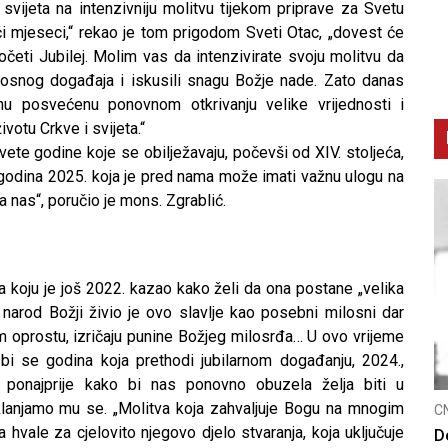
vijeta na intenzivniju molitvu tijekom priprave za Svetu
ući mjeseci,“ rekao je tom prigodom Sveti Otac, „dovest će
četi Jubilej. Molim vas da intenzivirate svoju molitvu da
losnog događaja i iskusili snagu Božje nade. Zato danas
u posvećenu ponovnom otkrivanju velike vrijednosti i
otu Crkve i svijeta.“
svete godine koje se obilježavaju, počevši od XIV. stoljeća,
a godina 2025. koja je pred nama može imati važnu ulogu na
nas“, poručio je mons. Zgrablić.
a koju je još 2022. kazao kako želi da ona postane „velika
i narod Božji živio je ovo slavlje kao posebni milosni dar
m oprostu, izričaju punine Božjeg milosrđa… U ovo vrijeme
i se godina koja prethodi jubilarnom događanju, 2024.,
to ponajprije kako bi nas ponovno obuzela želja biti u
lanjamo mu se. „Molitva koja zahvaljuje Bogu na mnogim
CN
hvale za cjelovito njegovo djelo stvaranja, koja uključuje
Ka