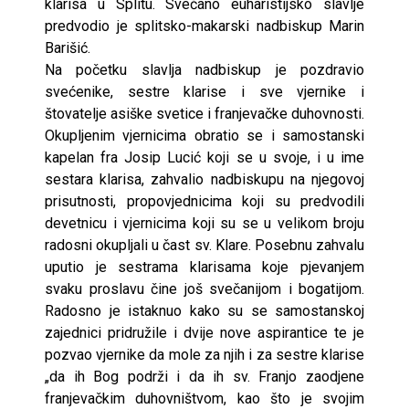
klarisa u Splitu. Svečano euharistijsko slavlje
predvodio je splitsko-makarski nadbiskup Marin
Barišić.
Na početku slavlja nadbiskup je pozdravio
svećenike, sestre klarise i sve vjernike i
štovatelje asiške svetice i franjevačke duhovnosti.
Okupljenim vjernicima obratio se i samostanski
kapelan fra Josip Lucić koji se u svoje, i u ime
sestara klarisa, zahvalio nadbiskupu na njegovoj
prisutnosti, propovjednicima koji su predvodili
devetnicu i vjernicima koji su se u velikom broju
radosni okupljali u čast sv. Klare. Posebnu zahvalu
uputio je sestrama klarisama koje pjevanjem
svaku proslavu čine još svečanijom i bogatijom.
Radosno je istaknuo kako su se samostanskoj
zajednici pridružile i dvije nove aspirantice te je
pozvao vjernike da mole za njih i za sestre klarise
„da ih Bog podrži i da ih sv. Franjo zaodjene
franjevačkim duhovništvom, kao što je svojim