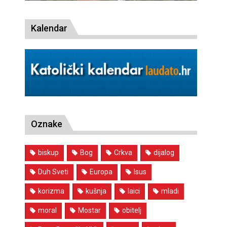
Kalendar
Oznake
biskup
Bog
Crkva
dijalog
Duh Sveti
Europa
Isus
korizma
kušnja
laici
mladi
moral
Mostar
obitelj