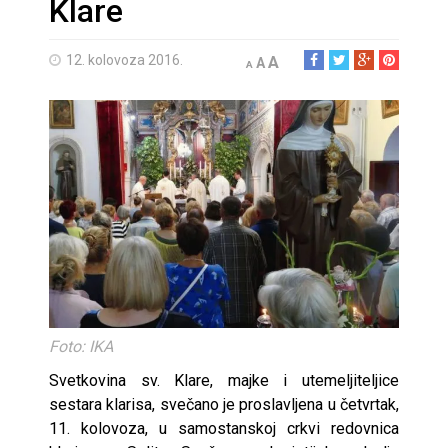
Klare
12. kolovoza 2016.
A
A
A
Foto: IKA
Svetkovina sv. Klare, majke i utemeljiteljice
sestara klarisa, svečano je proslavljena u četvrtak,
11. kolovoza, u samostanskoj crkvi redovnica