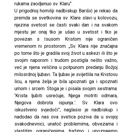
rukama zaodjenuo sv. Klaru”.
U prigodnoj homiliji nadbiskup Barišić je rekao da
premda se svetkovina sv. Klare slavi u kolovozu,
njezina svetost se časti svaki dan i na svakom
mjestu jer onaj tko je ušao u svetost i tko je
povezan s Isusom Kristom nije ograničen
vremenom ni prostorom. „Sv. Klara nije značajna
po tome što je gradila svoj život u askezi ili što je
svojim naporom i trudom postigla nešto važno,
već je njena veličina u potpunom predanju Božjoj
milosrdnoj ljubavi. Ta ljubav je svijetlila na Kristovu
licu, a njena želja je bila upoznati ga i spoznati
umom i srcem. Stoga je i pisala svojim sestrama:
‘Krista ljubiti usrećuje, Njega motriti odmara,
Njegova dobrota ispunja..’. Sv. Klara ovo
iskustveno svjedoči”, naglasio je nadbiskup i
nadodao da nas ova svetica poziva da u svojoj
svakodnevnici, unatoč problemima, obvezama i
vlastitim ograničenjima, tražimo i upoznajemo