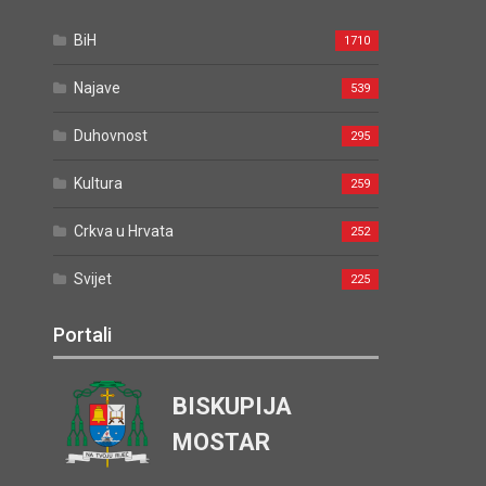
BiH
1710
Najave
539
Duhovnost
295
Kultura
259
Crkva u Hrvata
252
Svijet
225
Portali
BISKUPIJA
MOSTAR