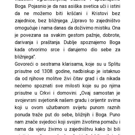
Boga. Pojasnio je da nas asiška svetica uči i istini
da ne možemo biti kršćani i Kristovi bez
zajednice, bez bližnjega. „Upravo to zajedništvo
omogućuje i nama danas da doživimo mistiku. Ona
je povezana sa svakim gestom pažnje, dobrote,
darivanja i praštanja. Dublje spoznajemo Boga
kada otvorimo srce i darujemo dio sebe za
bližnjega”.
Govoreći o sestrama klarisama, koje su u Splitu
prisutne od 1308. godine, nadbiskup je istaknuo
da od njihove molitve živi čitav grad i da nikada
nećemo spoznati sve milosti koje su po njima
prisutne u Crkvi i domovini. „Ovaj samostan je
svojevrsni svjetionik našem gradu i orijentir svima
koji u ovom užurbanom svijetu punom raznih
ponuda traže put do sebe, bližnjih i Boga. Puno
nam znače svjedoci koji svojim životima pomažu i
nama da vjeru živimo u zajedništvu kako bi bili