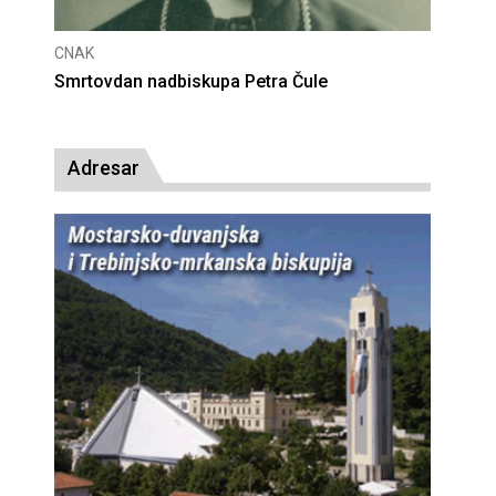
CNAK
Deseta obljetnica poništenja komunističke
presude bl. Alojziju Stepincu
Adresar