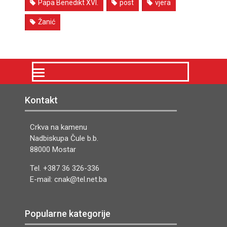
Papa Benedikt XVI.
post
vjera
Žanić
Kontakt
Crkva na kamenu
Nadbiskupa Čule b.b.
88000 Mostar
Tel. +387 36 326-336
E-mail: cnak@tel.net.ba
Popularne kategorije