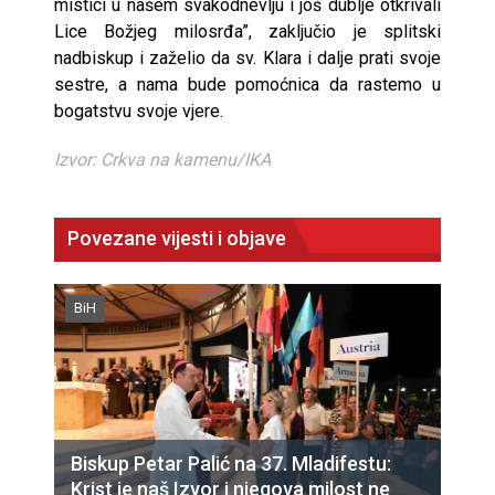
mistici u našem svakodnevlju i još dublje otkrivali
Lice Božjeg milosrđa”, zaključio je splitski
nadbiskup i zaželio da sv. Klara i dalje prati svoje
sestre, a nama bude pomoćnica da rastemo u
bogatstvu svoje vjere.
Izvor: Crkva na kamenu/IKA
Povezane vijesti i objave
BiH
Biskup Petar Palić na 37. Mladifestu:
Krist je naš Izvor i njegova milost ne