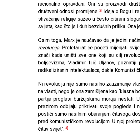
racionalno opravdani. Oni su proizvodi dru
društveni odnosi promijene.
Ideja o Bogu i re
[2]
shvaćanje religije sažeo u često citirani sloga
svijeta, kao što je i duh bezdušnih prilika. Ona 
Osim toga, Marx je naučavao da je jedini način
revolucija
. Proletarijat će početi mijenjati svi
znači kada uništi sve one koji su cilj revolu
boljševizma, Vladimir Iljič Uljanov, poznati
radikaliziranih intelektualaca, dakle Komunistička
Ni revolucija nije samo nasilno zauzimanje vlas
na vlasti, nego je ona zamišljena kao “klasna 
partija proglasi buržujskima moraju nestati. 
prezirom odbijaju prikrivati svoje poglede i n
postići samo nasilnim obaranjem čitavoga dos
pred komunističkom revolucijom. U njoj prolete
čitav svijet”.
[4]