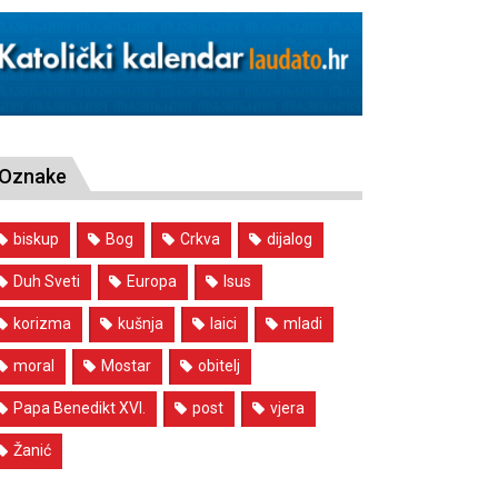
Oznake
biskup
Bog
Crkva
dijalog
Duh Sveti
Europa
Isus
korizma
kušnja
laici
mladi
moral
Mostar
obitelj
Papa Benedikt XVI.
post
vjera
Žanić