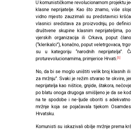
U komunističkome revolucionarnom projektu jedi
klasne neprijatelje. Kao što znamo, više slojev
vidno mjesto zauzimali su predstavnici kršćans
vlasnici sredstava za proizvodnju, po definiciji
društvene skupine klasnim neprijateljima, po
vjerskih organizacija ili Crkava, poput čla
(“klerikalci”), konačno, poput veletrgovaca, tr
su u kategoriju “narodnih neprijatelja”
proturevolucionarnima, primjerice Hrvati.
[5]
No, da bi se moglo uništiti velik broj klasnih ili
za mržnju”. Svaki je režim stvarao te okvire, j
neprijatelja kao ništice, gnjide, štakora, neč
po blatu onoga drugoga smišljeno je da se kod 
na te spodobe i ne-ljude oboriti s adekvatno 
mržnje koja se pojačavala tijekom Osamdeset
Hrvatsku.
Komunisti su iskazivali obilje mržnje prema krš