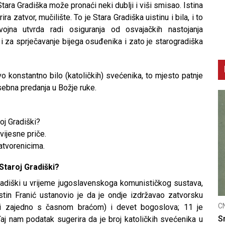
tara Gradiška može pronaći neki dublji i viši smisao. Istina
 zatvor, mučilište. To je Stara Gradiška uistinu i bila, i to
 vojna utvrda radi osiguranja od osvajačkih nastojanja
 i za sprječavanje bijega osuđenika i zato je starogradiška
ovo konstantno bilo (katoličkih) svećenika, to mjesto patnje
osebna predanja u Božje ruke.
oj Gradiški?
vijesne priče.
tvorenicima.
 Staroj Gradiški?
 Gradiški u vrijeme jugoslavenskoga komunističkog sustava,
tin Franić ustanovio je da je ondje izdržavao zatvorsku
CNAK
CNAK
čki zajedno s časnom braćom) i devet bogoslova; 11 je
Kad se nasilje pretvara u optužnicu
Smrtov
aj nam podatak sugerira da je broj katoličkih svećenika u