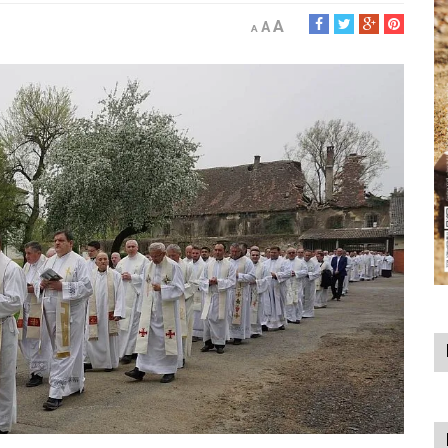
A
A
A