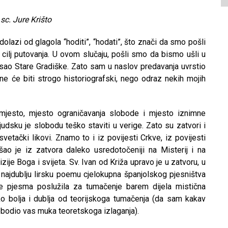
 sc. Jure Krišto
azi od glagola “hoditi”, “hodati”, što znači da smo pošli
 cilj putovanja. U ovom slučaju, pošli smo da bismo ušli u
sao Stare Gradiške. Zato sam u naslov predavanja uvrstio
 ne će biti strogo historiografski, nego odraz nekih mojih
 mjesto, mjesto ograničavanja slobode i mjesto iznimne
i ljudsku je slobodu teško staviti u verige. Zato su zatvori i
vetački likovi. Znamo to i iz povijesti Crkve, iz povijesti
ao je iz zatvora daleko usredotočeniji na Misterij i na
ije Boga i svijeta. Sv. Ivan od Križa upravo je u zatvoru, u
o najdublju lirsku poemu cjelokupna španjolskog pjesništva
e pjesma poslužila za tumačenje barem dijela mistična
 bolja i dublja od teorijskoga tumačenja (da sam kakav
lobodio vas muka teoretskoga izlaganja).