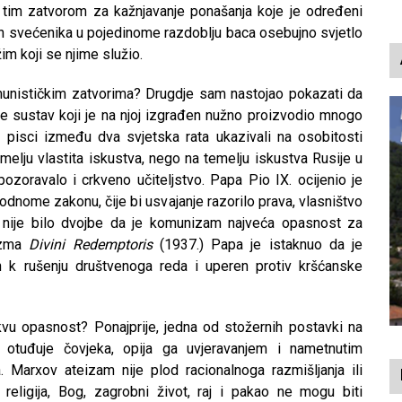
o tim zatvorom za kažnjavanje ponašanja koje je određeni
kih svećenika u pojedinome razdoblju baca osebujno svjetlo
im koji se njime služio.
munističkim zatvorima? Drugdje sam nastojao pokazati da
e sustav koji je na njoj izgrađen nužno proizvodio mnogo
su pisci između dva svjetska rata ukazivali na osobitosti
elju vlastita iskustva, nego na temelju iskustva Rusije u
upozoravalo i crkveno učiteljstvo. Papa Pio IX. ocijenio je
dnome zakonu, čije bi usvajanje razorilo prava, vlasništvo
I. nije bilo dvojbe da je komunizam najveća opasnost za
nizma
Divini Redemptoris
(1937.) Papa je istaknuo da je
en k rušenju društvenoga reda i uperen protiv kršćanske
vu opasnost? Ponajprije, jedna od stožernih postavki na
ja otuđuje čovjeka, opija ga uvjeravanjem i nametnutim
. Marxov ateizam nije plod racionalnoga razmišljanja ili
religija, Bog, zagrobni život, raj i pakao ne mogu biti