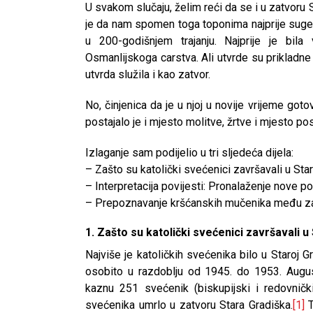
U svakom slučaju, želim reći da se i u zatvoru S
je da nam spomen toga toponima najprije sugerira
u 200-godišnjem trajanju. Najprije je bila
Osmanlijskoga carstva. Ali utvrde su prikladne
utvrda služila i kao zatvor.
No, činjenica da je u njoj u novije vrijeme got
postajalo je i mjesto molitve, žrtve i mjesto p
Izlaganje sam podijelio u tri sljedeća dijela:
– Zašto su katolički svećenici završavali u Star
– Interpretacija povijesti: Pronalaženje nove po
– Prepoznavanje kršćanskih mučenika među za
1. Zašto su katolički svećenici završavali u
Najviše je katoličkih svećenika bilo u Staroj
osobito u razdoblju od 1945. do 1953. Augus
kaznu 251 svećenik (biskupijski i redovni
svećenika umrlo u zatvoru Stara Gradiška.
[1]
T