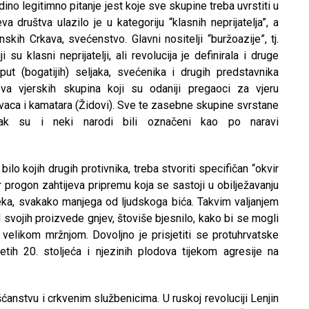
no legitimno pitanje jest koje sve skupine treba uvrstiti u
a društva ulazilo je u kategoriju “klasnih neprijatelja”, a
kih Crkava, svećenstvo. Glavni nositelji “buržoazije”, tj.
 su klasni neprijatelji, ali revolucija je definirala i druge
put (bogatijih) seljaka, svećenika i drugih predstavnika
nova vjerskih skupina koji su odaniji pregaoci za vjeru
govaca i kamatara (Židovi). Sve te zasebne skupine svrstane
. Čak su i neki narodi bili označeni kao po naravi
 bilo kojih drugih protivnika, treba stvoriti specifičan “okvir
er progon zahtijeva pripremu koja se sastoji u obilježavanju
ovjeka, svakako manjega od ljudskoga bića. Takvim valjanjem
svojih proizvede gnjev, štoviše bjesnilo, kako bi se mogli
velikom mržnjom. Dovoljno je prisjetiti se protuhrvatske
ih 20. stoljeća i njezinih plodova tijekom agresije na
ćanstvu i crkvenim službenicima. U ruskoj revoluciji Lenjin