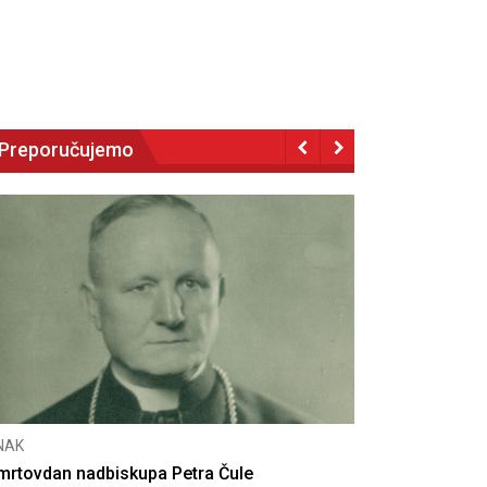
Preporučujemo
CNAK
dan nadbiskupa Petra Čule
Deseta obljetnica 