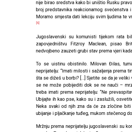
nije birao sredstva kako bi uništio Rusku prav
broj predstavnika reakcionarnog svećenstva i 
Moramo smjesta dati lekciju svim ljudima te v
[6]
Jugoslavenski su komunisti tijekom rata bili 
zapovjedništvu Fitzroy Maclean, pisao Bri
nedvojbeno zauzeti grubi stav prema vjeri kada
To se uistinu obistinilo. Milovan Đilas, tum
neprijatelju: “Imati milosti i sažaljenja prema 
šta se dižeš u borbi? […] Sjetite se da je velik
se ne može pobijediti dok se ne nauči – mrzj
treba imati prema neprijatelju: “Ne prevaspita
Ubijajte ih kao pse, kako su i zaslužili, osvet
Neka svaki od njih zna da će za zločine biti k
ubijanje i pljačkanje tuđeg, mukom stečenog dob
Mržnju prema neprijatelju jugoslavenski su ko