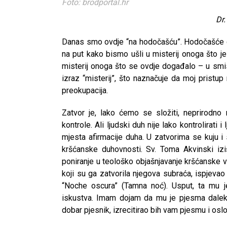
Foto: brodportal.hr
Dr.
Danas smo ovdje “na hodočašću”. Hodočašće dol
na put kako bismo ušli u misterij onoga što je
misterij onoga što se ovdje događalo – u smi
izraz “misterij”, što naznačuje da moj pristup
preokupacija.
Zatvor je, lako ćemo se složiti, neprirodno
kontrole. Ali ljudski duh nije lako kontrolirati 
mjesta afirmacije duha. U zatvorima se kuju i s
kršćanske duhovnosti. Sv. Toma Akvinski iziš
poniranje u teološko objašnjavanje kršćanske viz
koji su ga zatvorila njegova subraća, ispjeva
“Noche oscura” (Tamna noć). Usput, ta mu j
iskustva. Imam dojam da mu je pjesma daleko
dobar pjesnik, izrecitirao bih vam pjesmu i os