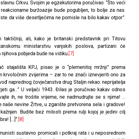
oslavnu Crkvu. Svojim je egzekutorima poručivao: “Što veći
reakcionarne buržoazije bude pogubljen, to bolje za nas.
rste da više desetljećima ne pomisle na bilo kakav otpor”.
taktičniji, ali, kako je britanski predstavnik pri Titovu
tanskomu ministarstvu vanjskih poslova, partizani će
 njihova pobjeda bude na vidiku.
[7]
ač stajališta KPJ, pisao je o “plemenitoj mržnji” prema
tim krvoločnim zvijerima – zar to ne znači iznevjeriti ono za
i vođ naprednog čovječanstva drug Staljin rekao: neprijatelja
eti ga…” U veljači 1943. Đilas je poručivao kakav odnos
vajte ih, ne trošite vrijeme, ne nadmudrujte se s njima! …
ite naše nevine Žrtve, u zgarište pretvorena sela i gradove!
ažnjen. Budite bez milosti prema rulji kojoj je jedini cilj
ra! […]”.
[8]
munisti sustavno promicali i potkraj rata i u neposrednom