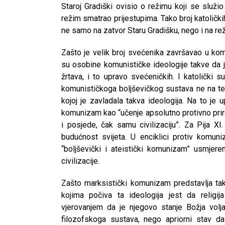
Staroj Gradiški ovisio o režimu koji se služi
režim smatrao prijestupima. Tako broj katolič
ne samo na zatvor Staru Gradišku, nego i na rež
Zašto je velik broj svećenika završavao u ko
su osobine komunističke ideologije takve da j
žrtava, i to upravo svećeničkih. I katolički 
komunističkoga boljševičkog sustava ne na tem
kojoj je zavladala takva ideologija. Na to je 
komunizam kao “učenje apsolutno protivno priro
i posjede, čak samu civilizaciju”. Za Pija X
budućnost svijeta. U enciklici protiv komu
“boljševički i ateistički komunizam” usmjer
civilizacije.
Zašto marksistički komunizam predstavlja tak
kojima počiva ta ideologija jest da religi
vjerovanjem da je njegovo stanje Božja volja
filozofskoga sustava, nego apriorni stav da 