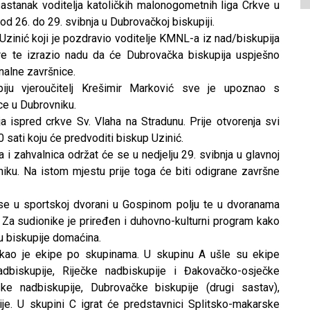
 sastanak voditelja katoličkih malonogometnih liga Crkve u
od 26. do 29. svibnja u Dubrovačkoj biskupiji.
Uzinić koji je pozdravio voditelje KMNL-a iz nad/biskupija
re te izrazio nadu da će Dubrovačka biskupija uspješno
alne završnice.
ju vjeroučitelj Krešimir Marković sve je upoznao s
ce u Dubrovniku.
a ispred crkve Sv. Vlaha na Stradunu. Prije otvorenja svi
0 sati koju će predvoditi biskup Uzinić.
i zahvalnica održat će se u nedjelju 29. svibnja u glavnoj
iku. Na istom mjestu prije toga će biti odigrane završne
se u sportskoj dvorani u Gospinom polju te u dvoranama
 Za sudionike je priređen i duhovno-kulturni program kako
cu biskupije domaćina.
ukao je ekipe po skupinama. U skupinu A ušle su ekipe
dbiskupije, Riječke nadbiskupije i Đakovačko-osječke
ke nadbiskupije, Dubrovačke biskupije (drugi sastav),
je. U skupini C igrat će predstavnici Splitsko-makarske