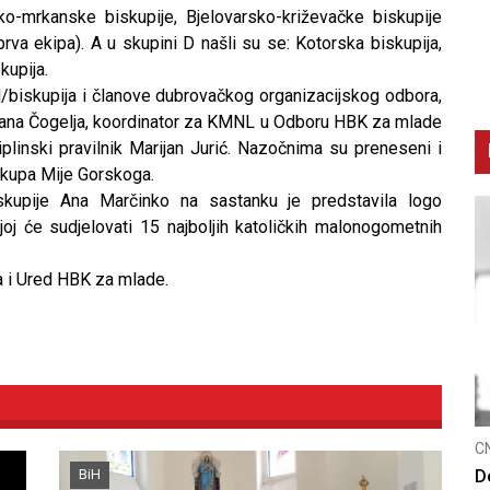
ko-mrkanske biskupije, Bjelovarsko-križevačke biskupije
prva ekipa). A u skupini D našli su se: Kotorska biskupija,
kupija.
/biskupija i članove dubrovačkog organizacijskog odbora,
Ivana Čogelja, koordinator za KMNL u Odboru HBK za mlade
iplinski pravilnik Marijan Jurić. Nazočnima su preneseni i
skupa Mije Gorskoga.
kupije Ana Marčinko na sastanku je predstavila logo
j će sudjelovati 15 najboljih katoličkih malonogometnih
a i Ured HBK za mlade.
CNAK
C
BiH
Smrtovdan nadbiskupa Petra Čule
D