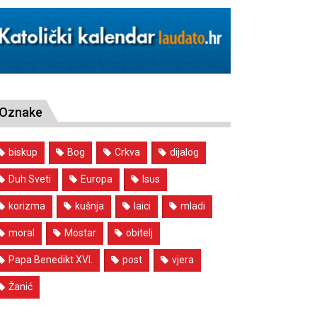
Oznake
biskup
Bog
Crkva
dijalog
Duh Sveti
Europa
Isus
korizma
kušnja
laici
mladi
moral
Mostar
obitelj
Papa Benedikt XVI.
post
vjera
Žanić