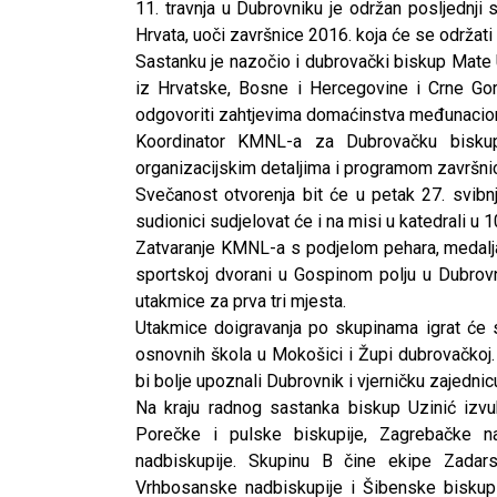
11. travnja u Dubrovniku je održan posljednji
Hrvata, uoči završnice 2016. koja će se održati 
Sastanku je nazočio i dubrovački biskup Mate 
iz Hrvatske, Bosne i Hercegovine i Crne Go
odgovoriti zahtjevima domaćinstva međunacion
Koordinator KMNL-a za Dubrovačku biskupi
organizacijskim detaljima i programom završni
Svečanost otvorenja bit će u petak 27. svibnj
sudionici sudjelovat će i na misi u katedrali u 1
Zatvaranje KMNL-a s podjelom pehara, medalja 
sportskoj dvorani u Gospinom polju u Dubrovn
utakmice za prva tri mjesta.
Utakmice doigravanja po skupinama igrat će 
osnovnih škola u Mokošici i Župi dubrovačkoj.
bi bolje upoznali Dubrovnik i vjerničku zajedni
Na kraju radnog sastanka biskup Uzinić izv
Porečke i pulske biskupije, Zagrebačke na
nadbiskupije. Skupinu B čine ekipe Zadars
Vrhbosanske nadbiskupije i Šibenske biskupi