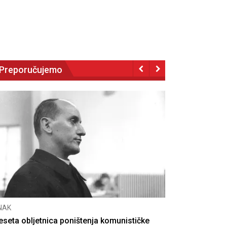
Preporučujemo
NAK
eseta obljetnica poništenja komunističke