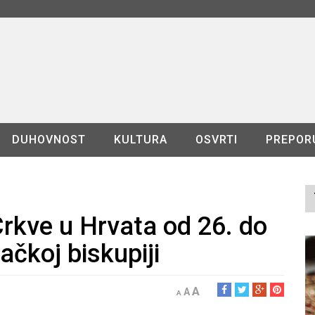
DUHOVNOST
KULTURA
OSVRTI
PREPOR
rkve u Hrvata od 26. do
ačkoj biskupiji
A
A
A