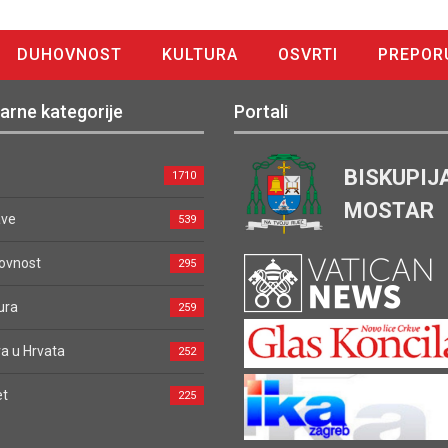
DUHOVNOST
KULTURA
OSVRTI
PREPOR
arne kategorije
Portali
BISKUPIJ
1710
MOSTAR
ave
539
ovnost
295
ura
259
a u Hrvata
252
et
225