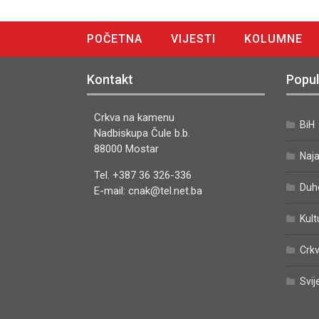
POČETNA
VIJESTI
KOLUMNE
DIGITALNO IZDANJE
Kontakt
Popul
Crkva na kamenu
BiH
Nadbiskupa Čule b.b.
88000 Mostar
Naj
Tel. +387 36 326-336
Duh
E-mail: cnak@tel.net.ba
Kult
Crkv
Svij