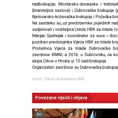
nadbiskupije, Mostarsko-duvanjske i trebinjs
(braniteljica naslova) i Dubrovačke biskupije (
Bjelovarsko-križevačka biskupija i Požeška bis
Na sastanku su, uz predstavnike pojedinih nad
sudjelovali i voditeljica Ureda HBK za mlade 
Marijan Spehnjak i koordinator za suce i disc
pozdravi predstojnika Vijeća HBK za mlade bi
Pročelnica Vijeća za mlade Dubrovačke bis
završnice KMNL-a 2016. u Dubrovniku, na kojo
ekipa Crkve u Hrvata iz 13 nad/biskupija.
Organizatori završnice su Dubrovačka biskupij
Izvor: Crkva na kamenu/IKA
Povezane vijesti i objave
CNAK
BiH
Kad se nasilje pretvara u optužnicu