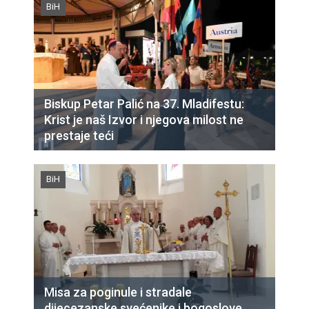
BiH
Biskup Petar Palić na 37. Mladifestu:
Krist je naš Izvor i njegova milost ne
prestaje teći
BiH
Misa za poginule i stradale
dijecezanske svećenike i bogoslove