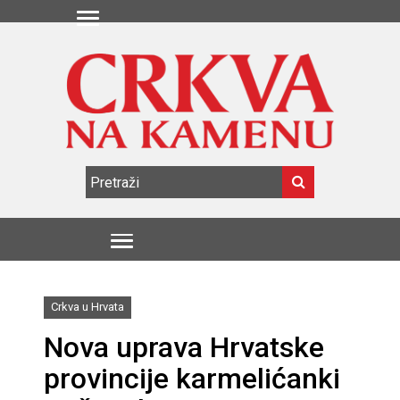
Crkva u Hrvata
Nova uprava Hrvatske
provincije karmelićanki