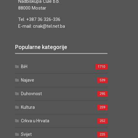
Nadbiskupa Čule b.b.
88000 Mostar
Tel. +387 36 326-336
E-mail: cnak@tel.net.ba
Popularne kategorije
BiH
1710
Najave
539
Duhovnost
295
Kultura
259
Crkva u Hrvata
252
Svijet
225