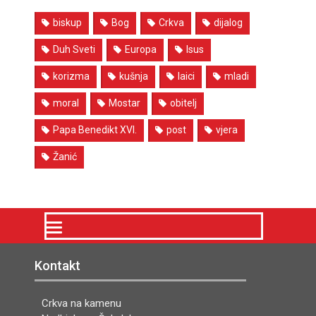
biskup
Bog
Crkva
dijalog
Duh Sveti
Europa
Isus
korizma
kušnja
laici
mladi
moral
Mostar
obitelj
Papa Benedikt XVI.
post
vjera
Žanić
Kontakt
Crkva na kamenu