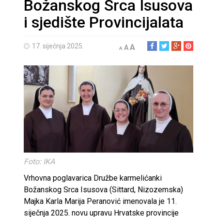
Božanskog Srca Isusova
i sjedište Provincijalata
17. siječnja 2025.
A
A
A
Foto: IKA
Vrhovna poglavarica Družbe karmelićanki
Božanskog Srca Isusova (Sittard, Nizozemska)
Majka Karla Marija Peranović imenovala je 11.
siječnja 2025. novu upravu Hrvatske provincije