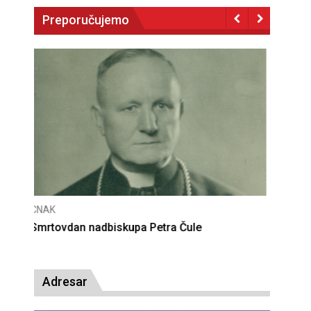
Preporučujemo
CNAK
Deseta obljetnica poništenja komunističke
presude bl. Alojziju Stepincu
Adresar