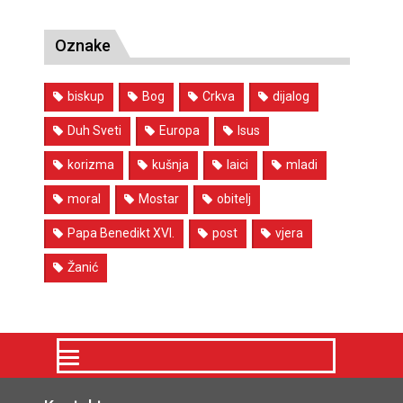
Oznake
biskup
Bog
Crkva
dijalog
Duh Sveti
Europa
Isus
korizma
kušnja
laici
mladi
moral
Mostar
obitelj
Papa Benedikt XVI.
post
vjera
Žanić