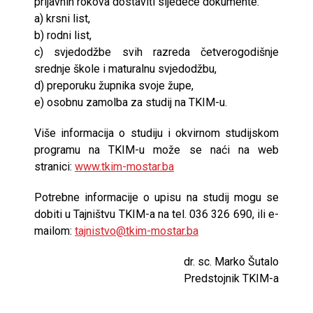
prijavnih rokova dostaviti sljedeće dokumente:
a) krsni list,
b) rodni list,
c) svjedodžbe svih razreda četverogodišnje
srednje škole i maturalnu svjedodžbu,
d) preporuku župnika svoje župe,
e) osobnu zamolba za studij na TKIM-u.
Više informacija o studiju i okvirnom studijskom
programu na TKIM-u može se naći na web
stranici:
www.tkim-mostar.ba
Potrebne informacije o upisu na studij mogu se
dobiti u Tajništvu TKIM-a na tel. 036 326 690, ili e-
mailom:
tajnistvo@tkim-mostar.ba
dr. sc. Marko Šutalo
Predstojnik TKIM-a