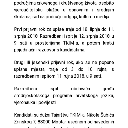
područjima crkvenoga i društvenog života, osobito
vjeroučiteljsku službu u osnovnim i srednjim
školama, rad na području odgoja, kulture i medija.
Prvi prijavni rok za upise traje od 18. lipnja do 11.
srpnja 2018. Razredbeni ispit je 12. srpnja 2018. u
9 sati u prostorijama TKIM-a, a potom kratki
pojedinačni razgovor s kandidatima.
Drugi ili jesenski prijavni rok, ako se ne popune
upisna mjesta, traje od 3. do 10. rujna, s
razredbenim ispitom 11. rujna 2018. u 9 sati.
Razredbeni ispit obuhvaća građu
srednjoškolskoga programa hrvatskoga jezika,
vjeronauka i povijesti.
Kandidati su dužni Tajništvu TKIM-a, Nikole Šubića
Zrinskog 7, 88000 Mostar, u jednom od navedenih