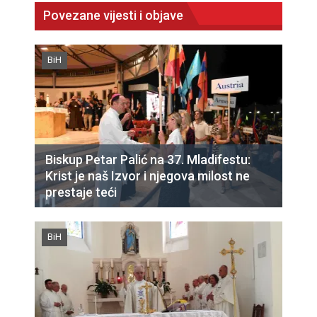
Povezane vijesti i objave
BiH
Biskup Petar Palić na 37. Mladifestu:
Krist je naš Izvor i njegova milost ne
prestaje teći
BiH