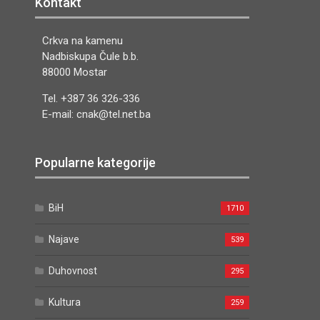
Kontakt
Crkva na kamenu
Nadbiskupa Čule b.b.
88000 Mostar
Tel. +387 36 326-336
E-mail: cnak@tel.net.ba
Popularne kategorije
BiH
1710
Najave
539
Duhovnost
295
Kultura
259