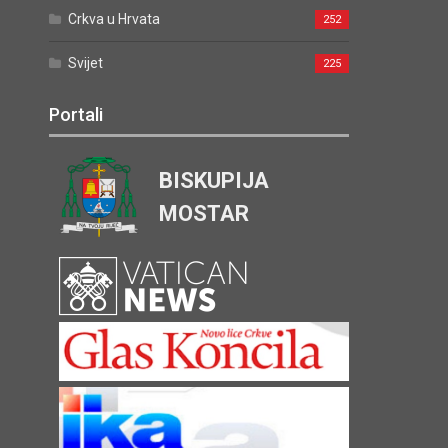
Crkva u Hrvata
252
Svijet
225
Portali
BISKUPIJA
MOSTAR