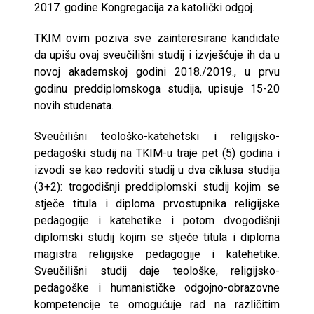
2017. godine Kongregacija za katolički odgoj.
TKIM ovim poziva sve zainteresirane kandidate
da upišu ovaj sveučilišni studij i izvješćuje ih da u
novoj akademskoj godini 2018./2019., u prvu
godinu preddiplomskoga studija, upisuje 15-20
novih studenata.
Sveučilišni teološko-katehetski i religijsko-
pedagoški studij na TKIM-u traje pet (5) godina i
izvodi se kao redoviti studij u dva ciklusa studija
(3+2): trogodišnji preddiplomski studij kojim se
stječe titula i diploma prvostupnika religijske
pedagogije i katehetike i potom dvogodišnji
diplomski studij kojim se stječe titula i diploma
magistra religijske pedagogije i katehetike.
Sveučilišni studij daje teološke, religijsko-
pedagoške i humanističke odgojno-obrazovne
kompetencije te omogućuje rad na različitim