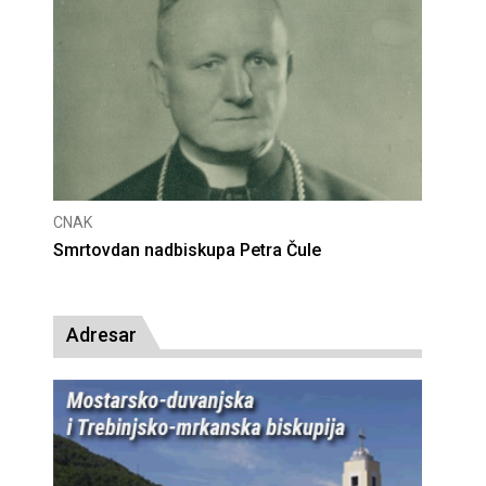
CNAK
Deseta obljetnica poništenja komunističke
presude bl. Alojziju Stepincu
Adresar