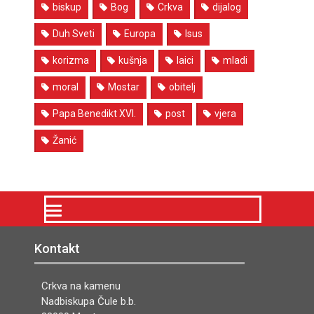
biskup
Bog
Crkva
dijalog
Duh Sveti
Europa
Isus
korizma
kušnja
laici
mladi
moral
Mostar
obitelj
Papa Benedikt XVI.
post
vjera
Žanić
Kontakt
Crkva na kamenu
Nadbiskupa Čule b.b.