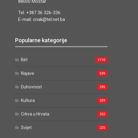
88000 Mostar
Tel. +387 36 326-336
E-mail: cnak@tel.net.ba
Popularne kategorije
BiH
1710
Najave
539
Duhovnost
295
Kultura
259
Crkva u Hrvata
252
Svijet
225