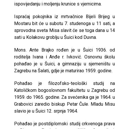
ispovijedanju i moljenju krunice s vjernicima.
Ispraćaj pokojnika iz mrtvačnice Bijeli Brijeg u
Mostaru bit će u subotu 7. studenoga u 11 sati, a
sprovodna sveta Misa slavit će se toga dana u 14
sati u Kolakovu groblju u Šuici kod Duvna.
Mons. Ante Brajko rođen je u Šuici 1936. od
roditelja Ivana i Anđe r. Ivković. Osnovnu školu
pohađao je u Šuici, a gimnaziju u sjemeništu u
Zagrebu na Šalati, gdje je maturirao 1959. godine.
Pohađao je filozofsko-teološki studij na
Katoličkom bogoslovnom fakultetu u Zagrebu od
1959. do 1965. godine. Za svećenika ga je 1964. u
Grabovici zaredio biskup Petar Čule. Mladu Misu
slavio je u Šuici 12. srpnja 1964.
Pohađao je postdiplomski studij crkvenoga prava