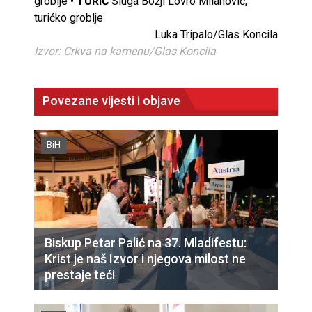
groblje •
TURIĆ
Sluga Božji Lovro Milanović,
turićko groblje
Luka Tripalo/Glas Koncila
Izvor: Crkva na kamenu/Glas Koncila
Povezane vijesti i objave
BiH
Biskup Petar Palić na 37. Mladifestu:
Krist je naš Izvor i njegova milost ne
prestaje teći