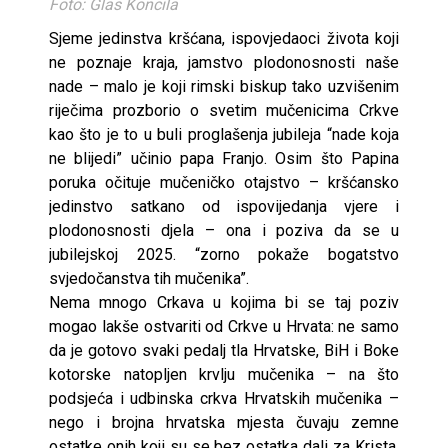
Foto: Glas Koncila
Sjeme jedinstva kršćana, ispovjedaoci života koji
ne poznaje kraja, jamstvo plodonosnosti naše
nade – malo je koji rimski biskup tako uzvišenim
riječima prozborio o svetim mučenicima Crkve
kao što je to u buli proglašenja jubileja “nade koja
ne blijedi” učinio papa Franjo. Osim što Papina
poruka očituje mučeničko otajstvo – kršćansko
jedinstvo satkano od ispovijedanja vjere i
plodonosnosti djela – ona i poziva da se u
jubilejskoj 2025. “zorno pokaže bogatstvo
svjedočanstva tih mučenika”.
Nema mnogo Crkava u kojima bi se taj poziv
mogao lakše ostvariti od Crkve u Hrvata: ne samo
da je gotovo svaki pedalj tla Hrvatske, BiH i Boke
kotorske natopljen krvlju mučenika – na što
podsjeća i udbinska crkva Hrvatskih mučenika –
nego i brojna hrvatska mjesta čuvaju zemne
ostatke onih koji su se bez ostatka dali za Krista.