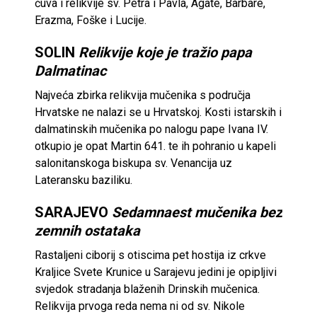
čuva i relikvije sv. Petra i Pavla, Agate, Barbare,
Erazma, Foške i Lucije.
SOLIN
Relikvije koje je tražio papa
Dalmatinac
Najveća zbirka relikvija mučenika s područja
Hrvatske ne nalazi se u Hrvatskoj. Kosti istarskih i
dalmatinskih mučenika po nalogu pape Ivana IV.
otkupio je opat Martin 641. te ih pohranio u kapeli
salonitanskoga biskupa sv. Venancija uz
Lateransku baziliku.
SARAJEVO
Sedamnaest mučenika bez
zemnih ostataka
Rastaljeni ciborij s otiscima pet hostija iz crkve
Kraljice Svete Krunice u Sarajevu jedini je opipljivi
svjedok stradanja blaženih Drinskih mučenica.
Relikvija prvoga reda nema ni od sv. Nikole