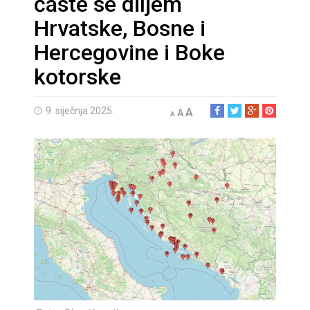
časte se diljem
Hrvatske, Bosne i
Hercegovine i Boke
kotorske
9. siječnja 2025.
A
A
A