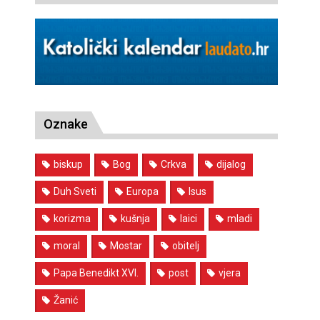
Oznake
biskup
Bog
Crkva
dijalog
Duh Sveti
Europa
Isus
korizma
kušnja
laici
mladi
moral
Mostar
obitelj
Papa Benedikt XVI.
post
vjera
Žanić