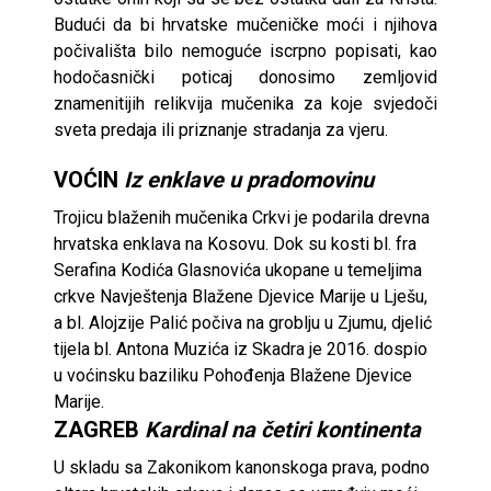
Budući da bi hrvatske mučeničke moći i njihova
počivališta bilo nemoguće iscrpno popisati, kao
hodočasnički poticaj donosimo zemljovid
znamenitijih relikvija mučenika za koje svjedoči
sveta predaja ili priznanje stradanja za vjeru.
VOĆIN
Iz enklave u pradomovinu
Trojicu blaženih mučenika Crkvi je podarila drevna
hrvatska enklava na Kosovu. Dok su kosti bl. fra
Serafina Kodića Glasnovića ukopane u temeljima
crkve Navještenja Blažene Djevice Marije u Lješu,
a bl. Alojzije Palić počiva na groblju u Zjumu, djelić
tijela bl. Antona Muzića iz Skadra je 2016. dospio
u voćinsku baziliku Pohođenja Blažene Djevice
Marije.
ZAGREB
Kardinal na četiri kontinenta
U skladu sa Zakonikom kanonskoga prava, podno