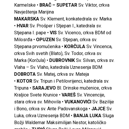
Karmelske •
BRAČ – SUPETAR
Sv. Viktor, crkva
Navještenja Marijina
MAKARSKA
Sv. Klement, konkatedrala sv. Marka
•
HVAR
Sv. Prošper i Stjepan I., katedrala sv.
Stjepana I. pape •
VIS
Sv. Vicenco, crkva BDM od
Milosrđa •
OPUZEN
Sv. Stjepan, crkva sv.
Stjepana prvomučenika •
KORČULA
Sv. Vincenca,
crkva Svih svetih (Blato), Sv. Todor, crkva sv.
Marka (Korčula) •
DUBROVNIK
Sv. Silvan, crkva sv.
Vlaha – Sv. Vlaho, katedrala Uznesenja BDM
DOBROTA
Sv. Matej, crkva sv. Mateja
•
KOTOR
Sv. Tripun i Petilovrijenci, katedrala sv.
Tripuna •
SARAJEVO
Bl. Drinske mučenice, crkva
Kraljice Svete Krunice •
VAREŠ
Sv. Vincencije,
stara crkva sv. Mihovila •
VUKANOVIĆI
Sv. Bazilije
i Bono, crkva sv. Ante Padovanskoga •
JAJCE
Sv.
Luka, crkva Uznesenja BDM •
BANJA LUKA
Sluga
Božji Waldemar Maksimilijan Nestor, katoličko