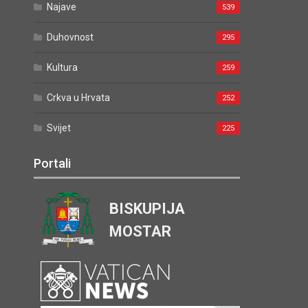
Najave
539
Duhovnost
295
Kultura
259
Crkva u Hrvata
252
Svijet
225
Portali
BISKUPIJA
MOSTAR