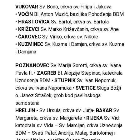
VUKOVAR
Sv. Bono, crkva sv. Filipa i Jakova
•
VOĆIN
Bl. Anton Muzić, bazilika Pohođenja BDM
•
HRASTOVICA
Sv. Bartol, crkva sv. Bartola
•
KRIŽEVCI
Sv. Marko Križevčanin, crkva sv. Ane
•
ČAKOVEC
Sv. Vinko, crkva sv. Nikole
•
KUZMINEC
Sv. Kuzma i Damjan, crkva sv. Kuzme
i Damjana
POZNANOVEC
Sv. Marija Goretti, crkva sv. Ivana
Pavla II. •
ZAGREB
Bl. Alojzije Stepinac, katedrala
Uznesenja BDM •
STUPNIK
Sv. Ivan Nepomuk,
crkva sv. Ivana Nepomuka •
SVETICE
Sluga Božji
o. Janez Strašek, grob kod pavlinskoga
samostana
HRELJIN •
Sv. Ursula, crkva sv. Jurja•
BAKAR
Sv.
Margareta, crkva sv. Margarete •
RIJEKA
Sv. Vid,
katedrala sv. Vida – Sv. Marcijan, crkva Uznesenja
BDM – Sveti Petar, Andrija, Matej, Bartolomej i