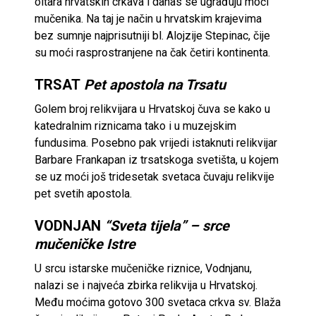
oltara hrvatskih crkava i danas se ugrađuju moći
mučenika. Na taj je način u hrvatskim krajevima
bez sumnje najprisutniji bl. Alojzije Stepinac, čije
su moći rasprostranjene na čak četiri kontinenta.
TRSAT
Pet apostola na Trsatu
Golem broj relikvijara u Hrvatskoj čuva se kako u
katedralnim riznicama tako i u muzejskim
fundusima. Posebno pak vrijedi istaknuti relikvijar
Barbare Frankapan iz trsatskoga svetišta, u kojem
se uz moći još tridesetak svetaca čuvaju relikvije
pet svetih apostola.
VODNJAN
“Sveta tijela” – srce
mučeničke Istre
U srcu istarske mučeničke riznice, Vodnjanu,
nalazi se i najveća zbirka relikvija u Hrvatskoj.
Među moćima gotovo 300 svetaca crkva sv. Blaža