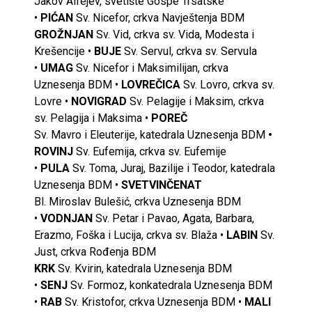
Jakov Alfejev, svetište Gospe Trsatske
•
PIĆAN
Sv. Nicefor, crkva Navještenja BDM
GROŽNJAN
Sv. Vid, crkva sv. Vida, Modesta i
Krešencije •
BUJE
Sv. Servul, crkva sv. Servula
•
UMAG
Sv. Nicefor i Maksimilijan, crkva
Uznesenja BDM •
LOVREČICA
Sv. Lovro, crkva sv.
Lovre •
NOVIGRAD
Sv. Pelagije i Maksim, crkva
sv. Pelagija i Maksima •
POREČ
Sv. Mavro i Eleuterije, katedrala Uznesenja BDM
•
ROVINJ
Sv. Eufemija, crkva sv. Eufemije
•
PULA
Sv. Toma, Juraj, Bazilije i Teodor, katedrala
Uznesenja BDM •
SVETVINČENAT
Bl. Miroslav Bulešić, crkva Uznesenja BDM
•
VODNJAN
Sv. Petar i Pavao, Agata, Barbara,
Erazmo, Foška i Lucija, crkva sv. Blaža •
LABIN
Sv.
Just, crkva Rođenja BDM
KRK
Sv. Kvirin, katedrala Uznesenja BDM
•
SENJ
Sv. Formoz, konkatedrala Uznesenja BDM
•
RAB
Sv. Kristofor, crkva Uznesenja BDM •
MALI