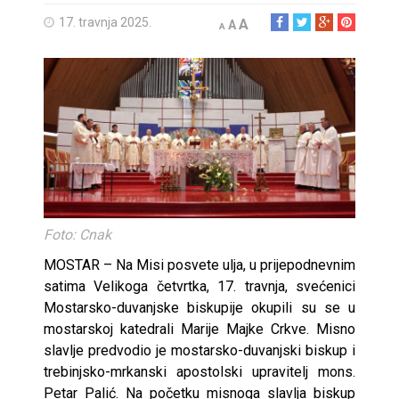
17. travnja 2025.
A
A
A
Foto: Cnak
MOSTAR – Na Misi posvete ulja, u prijepodnevnim
satima Velikoga četvrtka, 17. travnja, svećenici
Mostarsko-duvanjske biskupije okupili su se u
mostarskoj katedrali Marije Majke Crkve. Misno
slavlje predvodio je mostarsko-duvanjski biskup i
trebinjsko-mrkanski apostolski upravitelj mons.
Petar Palić. Na početku misnoga slavlja biskup