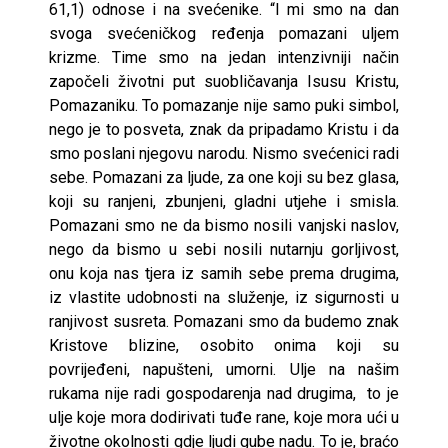
61,1) odnose i na svećenike. “I mi smo na dan
svoga svećeničkog ređenja pomazani uljem
krizme. Time smo na jedan intenzivniji način
započeli životni put suobličavanja Isusu Kristu,
Pomazaniku. To pomazanje nije samo puki simbol,
nego je to posveta, znak da pripadamo Kristu i da
smo poslani njegovu narodu. Nismo svećenici radi
sebe. Pomazani za ljude, za one koji su bez glasa,
koji su ranjeni, zbunjeni, gladni utjehe i smisla.
Pomazani smo ne da bismo nosili vanjski naslov,
nego da bismo u sebi nosili nutarnju gorljivost,
onu koja nas tjera iz samih sebe prema drugima,
iz vlastite udobnosti na služenje, iz sigurnosti u
ranjivost susreta. Pomazani smo da budemo znak
Kristove blizine, osobito onima koji su
povrijeđeni, napušteni, umorni. Ulje na našim
rukama nije radi gospodarenja nad drugima, to je
ulje koje mora dodirivati tuđe rane, koje mora ući u
životne okolnosti gdje ljudi gube nadu. To je, braćo