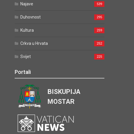
Najave
539
Duhovnost
295
Kultura
259
Crkva u Hrvata
252
Svijet
225
Portali
BISKUPIJA
MOSTAR