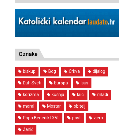
Oznake
biskup
Bog
Crkva
dijalog
Duh Sveti
Europa
Isus
korizma
kušnja
laici
mladi
moral
Mostar
obitelj
Papa Benedikt XVI.
post
vjera
Žanić