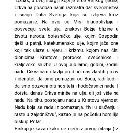
“Danas, u ovoj liturgiji koja je srce Velikog tjedna,
Crkva na poseban način razmatra dar svećeništva
i snagu Duha Svetoga koja se izlijeva kroz
pomazanje. Na ovoj se Misi blagoslivljaju i
posvećuju sveta ulja, znakovi Božje blizine u
životu naroda: bolesničko ulje, kojim Gospodin
tješi u patnji, katekumensko ulje, kojim jača one
koji tek ulaze u vjeru, i krizmu, kojom nas čini
dionicima Kristove proročke, svećeničke i
kraljevske službe. U ovoj Jubilarnoj godini, Godini
nade, Crkva nam stavlja pred oči naš vlastiti poziv
i identitet: da smo pomazani od Boga, radi ljudi i
da smo pozvani biti nositelji i hodočasnici nade. I
doista, danas Crkva miriše na ulje, ali još više na
nadu. Na tihu, postojanu nadu u Kristovu vjernost.
Nadu koja se rađa iz pomazanja, živi u služenju i
raste u zajedništvu”, kazao je na početku homilije
biskup Petar.
Biskup je kazao kako se riječi iz prvog čitanja (Iz