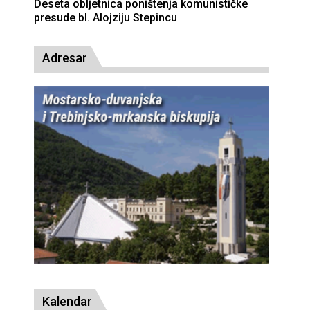
an nadbiskupa Petra Čule
Deseta obljetnica p
presude bl. Alojziju
Adresar
Kalendar