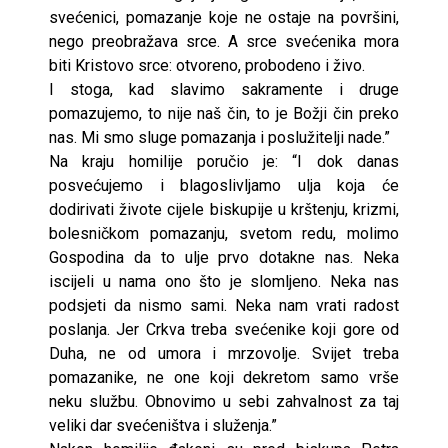
svećenici, pomazanje koje ne ostaje na površini,
nego preobražava srce. A srce svećenika mora
biti Kristovo srce: otvoreno, probodeno i živo.
I stoga, kad slavimo sakramente i druge
pomazujemo, to nije naš čin, to je Božji čin preko
nas. Mi smo sluge pomazanja i poslužitelji nade.”
Na kraju homilije poručio je: “I dok danas
posvećujemo i blagoslivljamo ulja koja će
dodirivati živote cijele biskupije u krštenju, krizmi,
bolesničkom pomazanju, svetom redu, molimo
Gospodina da to ulje prvo dotakne nas. Neka
iscijeli u nama ono što je slomljeno. Neka nas
podsjeti da nismo sami. Neka nam vrati radost
poslanja. Jer Crkva treba svećenike koji gore od
Duha, ne od umora i mrzovolje. Svijet treba
pomazanike, ne one koji dekretom samo vrše
neku službu. Obnovimo u sebi zahvalnost za taj
veliki dar svećeništva i služenja.”