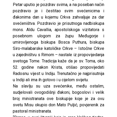
Petar uputio je pozdrav svima, a na poseban način
pozdravio je i čestitao svim svećenicima i
đakonima dan u kojemu Crkva zahvaljuje za dar
svećeništva. Pozdravio je prisutnoga nadbiskupa
mons. Aldu Cavallia, apostolskoga vizitatora s
posebnom ulogom za župu Međugorje i
umirovljenoga biskupa Bosca Puthura, biskupa
Siro-malabarske katoličke Crkve – Istočne Crkve
u zajedništvu s Rimom – nastale iz propovijedanja
svetoga Tome. Tradicija kaže da je sv. Toma, oko
52. godine nakon Krista, otišao propovijedati
Radosnu vijest u Indiju. Trenutačno je najprisutnija
u Indiji ali ima ih gotovo i u cijelom svijetu.
Na slavlju su uza svećenike, među ostalim,
sudjelovali ovogodišnji đakoni, bogoslovi i velik
broj ministranata ove biskupije koje je za ovu
svetu Misu okupio don Mato Puljić, povjerenik za
pastoral ministranata.