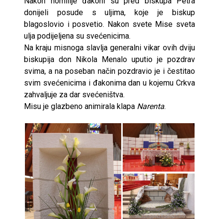
Nakon homilije đakoni su pred biskupa Petra
donijeli posude s uljima, koje je biskup
blagoslovio i posvetio. Nakon svete Mise sveta
ulja podijeljena su svećenicima.
Na kraju misnoga slavlja generalni vikar ovih dviju
biskupija don Nikola Menalo uputio je pozdrav
svima, a na poseban način pozdravio je i čestitao
svim svećenicima i đakonima dan u kojemu Crkva
zahvaljuje za dar svećeništva.
Misu je glazbeno animirala klapa
Narenta
.