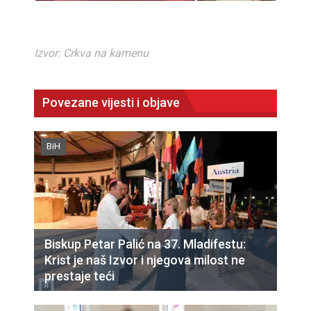
Izvor: Crkva na kamenu
Povezane vijesti i objave
BiH
Biskup Petar Palić na 37. Mladifestu:
Krist je naš Izvor i njegova milost ne
prestaje teći