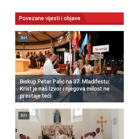
Povezane vijesti i objave
BiH
Biskup Petar Palić na 37. Mladifestu:
Krist je naš Izvor i njegova milost ne
prestaje teći
BiH