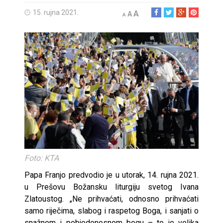
15. rujna 2021.
A
A
A
Foto: KTA
Papa Franjo predvodio je u utorak, 14. rujna 2021.
u Prešovu Božansku liturgiju svetog Ivana
Zlatoustog. „Ne prihvaćati, odnosno prihvaćati
samo riječima, slabog i raspetog Boga, i sanjati o
snažnom i pobjedonosnom bogu – to je velika