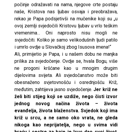
počinje odražavati na nama, njegove crte postaju
naše, Kristova nas ljubav osvaja i preobražava,
rekao je Papa podsjetivši na mučenike koji su „u
ovoj zemlji svjedočili Kristovu ljubav u vrlo teškim
vremenima… Oni naprosto nisu mogli ne
svjedočiti. Koliko je samo velikodušnih ljudi patilo
i umrlo ovdje u Slovačkoj zbog Isusova imena!“
Ali, primijetio je Papa, i u našem dobu ne manjka
prilika za svjedočenje. Ovdje se, hvala Bogu, više
ne progoni kršćane kao u mnogim drugim
dijelovima svijeta. Ali svjedočanstvo može biti
obesnaženo svjetovnošću i osrednjošću. Križ,
međutim, zahtijeva jasno svjedočenje.
Jer križ ne
želi biti stijeg koji se uzdiže, nego čisti izvor
jednog novog načina života – života
evanđelja, života blaženstva. Svjedok koji ima
križ u srcu, a ne samo oko vrata, ne gleda
nikoga kao neprijatelja, nego u svima vidi
braću i sestre za koje je Isus dao svoj život
.