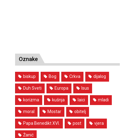
Oznake
biskup
Bog
Crkva
dijalog
Duh Sveti
Europa
Isus
korizma
kušnja
laici
mladi
moral
Mostar
obitelj
Papa Benedikt XVI.
post
vjera
Žanić