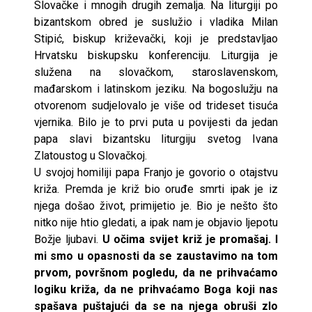
Slovačke i mnogih drugih zemalja. Na liturgiji po
bizantskom obred je suslužio i vladika Milan
Stipić, biskup križevački, koji je predstavljao
Hrvatsku biskupsku konferenciju. Liturgija je
služena na slovačkom, staroslavenskom,
mađarskom i latinskom jeziku. Na bogoslužju na
otvorenom sudjelovalo je više od trideset tisuća
vjernika. Bilo je to prvi puta u povijesti da jedan
papa slavi bizantsku liturgiju svetog Ivana
Zlatoustog u Slovačkoj.
U svojoj homiliji papa Franjo je govorio o otajstvu
križa. Premda je križ bio oruđe smrti ipak je iz
njega došao život, primijetio je. Bio je nešto što
nitko nije htio gledati, a ipak nam je objavio ljepotu
Božje ljubavi.
U očima svijet križ je promašaj. I
mi smo u opasnosti da se zaustavimo na tom
prvom, površnom pogledu, da ne prihvaćamo
logiku križa, da ne prihvaćamo Boga koji nas
spašava puštajući da se na njega obruši zlo