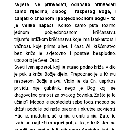
svijeta. Ne prihvaćati, odnosno prihvaćati
samo riječima, slabog i raspetog Boga, i
sanjati o snažnom i pobjedonosnom bogu – to
je velika napast
. Koliko samo puta težimo
jednom pobjedonosnom kršćanstvu,
trijumfalističkom kršćanstvu, koje ima istaknutost i
važnost, koje prima slavu i čast. Ali kršćanstvo
bez križa je svjetovno i postaje besplodno,
upozorio je Sveti Otac.
Sveti Ivan apostol, koji je stajao podno križa, vidio
je pak u križu Božje djelo. Prepoznao je u Kristu
raspetom Božju slavu. Vidio je da On, usprkos
prividu, nije gubitnik, nego je Bog koji se
dragovoljno prinosi za svakog čovjeka. Zašto je to
učinio? Mogao je poštedjeti sebe toga, mogao se
držati podalje od naše bijedne i okrutne povijesti.
Htio je, međutim, ući u nju, uroniti u nju.
Zato je
izabrao najteži mogući put, a to je križ. Jer na
zemlji ne smije biti nijednog čovjeka koji je