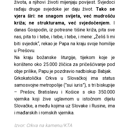
života, a njihovi životi mijenjaju povijest. Svjedoci
rađaju druge svjedoke jer daju život.
Tako se
vjera širi: ne snagom svijeta, već mudrošću
križa; ne strukturama, već svjedočenjem.
I
danas Gospodin, iz potresne tišine križa, pita sve
nas, pita to i tebe, i tebe, i tebe, i mene: „Želiš li mi
biti svjedok“, rekao je Papa na kraju svoje homilije
u Prešovu.
Na kraju božanske liturgije, tijekom koje je
korišteno oko 25.000 žličica za pričešćivanje pod
obje prilike, Papu je pozdravio nadbiskup Babjak.
Grkokatolička Crkva u Slovačkoj ima status
samosvojne metropolije (”sui iuris”), s tri biskupije
– Prešov, Bratislavu i Košice s oko 350.000
vjernika koji žive uglavnom u istočnom dijelu
Slovačke, a među kojima uz Slovake i Rusine, ima
i mađarskih i romskih vjernika.
Izvor: Crkva na kamenu/KTA