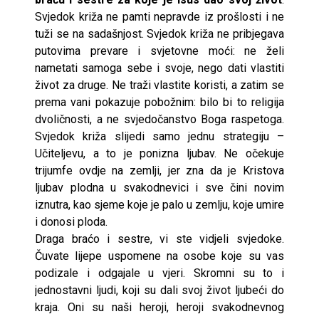
Svjedok križa ne pamti nepravde iz prošlosti i ne
tuži se na sadašnjost. Svjedok križa ne pribjegava
putovima prevare i svjetovne moći: ne želi
nametati samoga sebe i svoje, nego dati vlastiti
život za druge. Ne traži vlastite koristi, a zatim se
prema vani pokazuje pobožnim: bilo bi to religija
dvoličnosti, a ne svjedočanstvo Boga raspetoga.
Svjedok križa slijedi samo jednu strategiju –
Učiteljevu, a to je ponizna ljubav. Ne očekuje
trijumfe ovdje na zemlji, jer zna da je Kristova
ljubav plodna u svakodnevici i sve čini novim
iznutra, kao sjeme koje je palo u zemlju, koje umire
i donosi ploda.
Draga braćo i sestre, vi ste vidjeli svjedoke.
Čuvate lijepe uspomene na osobe koje su vas
podizale i odgajale u vjeri. Skromni su to i
jednostavni ljudi, koji su dali svoj život ljubeći do
kraja. Oni su naši heroji, heroji svakodnevnog