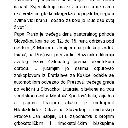
napast. Svjedok koji ima križ u srcu, a ne samo
oko vrata, ne gleda nikoga kao neprijatelja, nego u
svima vidi braću i sestre za koje je Isus dao svoj
život.“
Papa Franjo je trećega dana pastoralnog pohoda
Slovačkoj, koji se od 12. do 15. rujna održava pod
geslom „S Marijom i Josipom na putu koji vodi k
Isusa“, u Prešovu predvodio Božansku liturgiju
svetog Ivana Zlatoustog prema bizantskom
obredu. U jutarnjim je satima otputovao
zrakoplovom iz Bratislave za Košice, odakle se
automobilom odvezao do Prešova, trećega grada
po veličini u Slovačkoj. Liturgiju, slavljenu na trgu
sportskog centra Mestská športová hala, zajedno
s papom Franjom služio je metropolit
Grkokatoličke Crkve u Slovačkoj i nadbiskup
Prešova Jan Babjak, DI u zajedništvu s brojnim
grkokatoličkim i rimokatoličkim biskupima