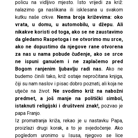
policu na vidljivo mjesto. Isto vrijedi za križ:
nalazimo ga naslikana ili isklesana u svakom
kutku naše crkve.
Nema broja križevima: oko
vrata, u domu, u automobilu, u džepu. Ali
nikakve koristi od toga, ako se ne zaustavimo
da gledamo Raspetoga i ne otvorimo mu srce,
ako ne dopustimo da njegove rane otvorena
za nas u nama pobude čuđenje, ako se srce
ne ispuni ganućem i ne zaplačemo pred
Bogom ranjenim ljubavlju radi nas.
Ako ne
budemo činili tako, križ ostaje nepročitana knjiga,
čiji su nam naslov i pisac dobro poznati, ali koja ne
utječe na život.
Ne svodimo križ na nabožni
predmet, a još manje na politički simbol,
istaknuti religijski i društveni znak!,
pozvao je
papa Franjo.
Iz promatranja križa, rekao je u nastavku Papa,
proizlazi drugi korak, a to je svjedočenje. Ako
pogledom uronimo u Isusa, njegovo se lice