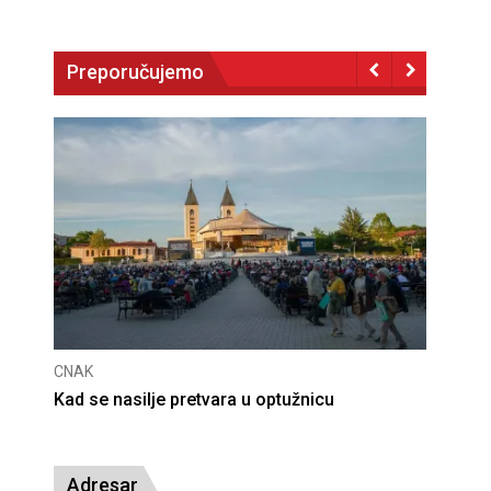
Preporučujemo
CNAK
CNAK
Kad se nasilje pretvara u optužnicu
Smrt
Adresar