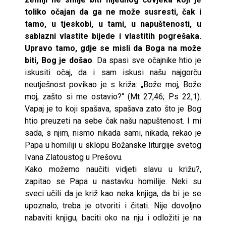
toliko očajan da ga ne može susresti, čak i
tamo, u tjeskobi, u tami, u napuštenosti, u
sablazni vlastite bijede i vlastitih pogrešaka.
Upravo tamo, gdje se misli da Boga na može
biti, Bog je došao
. Da spasi sve očajnike htio je
iskusiti očaj, da i sam iskusi našu najgorču
neutješnost povikao je s križa: „Bože moj, Bože
moj, zašto si me ostavio?“ (Mt 27,46; Ps 22,1).
Vapaj je to koji spašava, spašava zato što je Bog
htio preuzeti na sebe čak našu napuštenost. I mi
sada, s njim, nismo nikada sami, nikada, rekao je
Papa u homiliji u sklopu Božanske liturgije svetog
Ivana Zlatoustog u Prešovu.
Kako možemo naučiti vidjeti slavu u križu?,
zapitao se Papa u nastavku homilije. Neki su
sveci učili da je križ kao neka knjiga, da bi je se
upoznalo, treba je otvoriti i čitati. Nije dovoljno
nabaviti knjigu, baciti oko na nju i odložiti je na