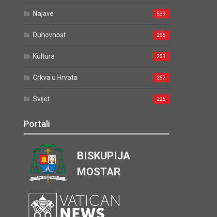
Kultura
259
Crkva u Hrvata
252
Svijet
225
Portali
BISKUPIJA
MOSTAR