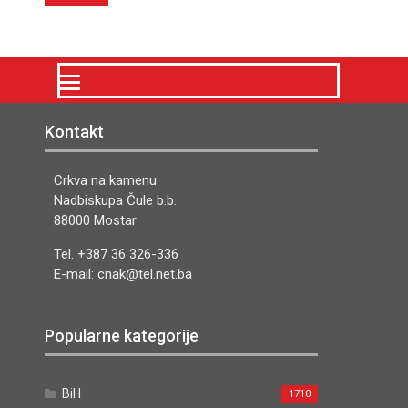
Kontakt
Crkva na kamenu
Nadbiskupa Čule b.b.
88000 Mostar
Tel. +387 36 326-336
E-mail: cnak@tel.net.ba
Popularne kategorije
BiH
1710
Najave
539
Duhovnost
295