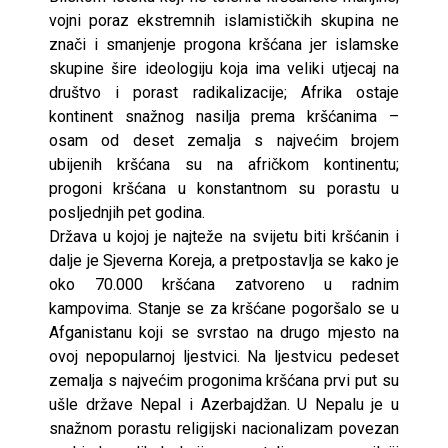
vojni poraz ekstremnih islamističkih skupina ne
znači i smanjenje progona kršćana jer islamske
skupine šire ideologiju koja ima veliki utjecaj na
društvo i porast radikalizacije; Afrika ostaje
kontinent snažnog nasilja prema kršćanima –
osam od deset zemalja s najvećim brojem
ubijenih kršćana su na afričkom kontinentu;
progoni kršćana u konstantnom su porastu u
posljednjih pet godina.
Država u kojoj je najteže na svijetu biti kršćanin i
dalje je Sjeverna Koreja, a pretpostavlja se kako je
oko 70.000 kršćana zatvoreno u radnim
kampovima. Stanje se za kršćane pogoršalo se u
Afganistanu koji se svrstao na drugo mjesto na
ovoj nepopularnoj ljestvici. Na ljestvicu pedeset
zemalja s najvećim progonima kršćana prvi put su
ušle države Nepal i Azerbajdžan. U Nepalu je u
snažnom porastu religijski nacionalizam povezan