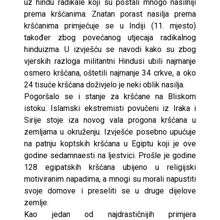
uz hindu radikale koji su postali mnogo nasilniji
prema kršćanima. Znatan porast nasilja prema
kršćanima primjećuje se u Indiji (11. mjesto)
također zbog povećanog utjecaja radikalnog
hinduizma. U izvješću se navodi kako su zbog
vjerskih razloga militantni Hindusi ubili najmanje
osmero kršćana, oštetili najmanje 34 crkve, a oko
24 tisuće kršćana doživjelo je neki oblik nasilja.
Pogoršalo se i stanje za kršćane na Bliskom
istoku. Islamski ekstremisti povučeni iz Iraka i
Sirije stoje iza novog vala progona kršćana u
zemljama u okruženju. Izvješće posebno upućuje
na patnju koptskih kršćana u Egiptu koji je ove
godine sedamnaesti na ljestvici. Prošle je godine
128 egipatskih kršćana ubijeno u religijski
motiviranim napadima, a mnogi su morali napustiti
svoje domove i preseliti se u druge dijelove
zemlje.
Kao jedan od najdrastičnijih primjera