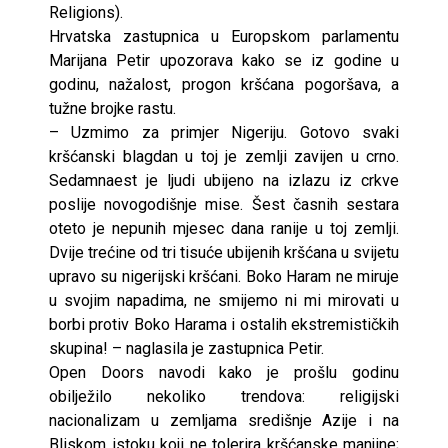
Religions).
Hrvatska zastupnica u Europskom parlamentu
Marijana Petir upozorava kako se iz godine u
godinu, nažalost, progon kršćana pogoršava, a
tužne brojke rastu.
– Uzmimo za primjer Nigeriju. Gotovo svaki
kršćanski blagdan u toj je zemlji zavijen u crno.
Sedamnaest je ljudi ubijeno na izlazu iz crkve
poslije novogodišnje mise. Šest časnih sestara
oteto je nepunih mjesec dana ranije u toj zemlji.
Dvije trećine od tri tisuće ubijenih kršćana u svijetu
upravo su nigerijski kršćani. Boko Haram ne miruje
u svojim napadima, ne smijemo ni mi mirovati u
borbi protiv Boko Harama i ostalih ekstremističkih
skupina! – naglasila je zastupnica Petir.
Open Doors navodi kako je prošlu godinu
obilježilo nekoliko trendova: religijski
nacionalizam u zemljama središnje Azije i na
Bliskom istoku koji ne tolerira kršćanske manjine;