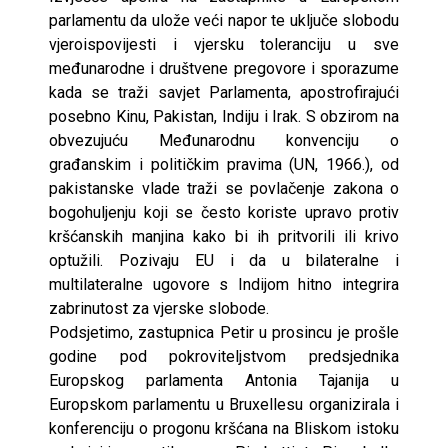
parlamentu da ulože veći napor te uključe slobodu
vjeroispovijesti i vjersku toleranciju u sve
međunarodne i društvene pregovore i sporazume
kada se traži savjet Parlamenta, apostrofirajući
posebno Kinu, Pakistan, Indiju i Irak. S obzirom na
obvezujuću Međunarodnu konvenciju o
građanskim i političkim pravima (UN, 1966.), od
pakistanske vlade traži se povlačenje zakona o
bogohuljenju koji se često koriste upravo protiv
kršćanskih manjina kako bi ih pritvorili ili krivo
optužili. Pozivaju EU i da u bilateralne i
multilateralne ugovore s Indijom hitno integrira
zabrinutost za vjerske slobode.
Podsjetimo, zastupnica Petir u prosincu je prošle
godine pod pokroviteljstvom predsjednika
Europskog parlamenta Antonia Tajanija u
Europskom parlamentu u Bruxellesu organizirala i
konferenciju o progonu kršćana na Bliskom istoku