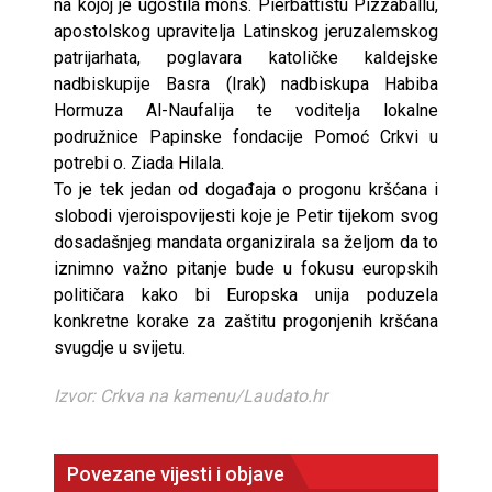
na kojoj je ugostila mons. Pierbattistu Pizzaballu,
apostolskog upravitelja Latinskog jeruzalemskog
patrijarhata, poglavara katoličke kaldejske
nadbiskupije Basra (Irak) nadbiskupa Habiba
Hormuza Al-Naufalija te voditelja lokalne
podružnice Papinske fondacije Pomoć Crkvi u
potrebi o. Ziada Hilala.
To je tek jedan od događaja o progonu kršćana i
slobodi vjeroispovijesti koje je Petir tijekom svog
dosadašnjeg mandata organizirala sa željom da to
iznimno važno pitanje bude u fokusu europskih
političara kako bi Europska unija poduzela
konkretne korake za zaštitu progonjenih kršćana
svugdje u svijetu.
Izvor: Crkva na kamenu/Laudato.hr
Povezane vijesti i objave