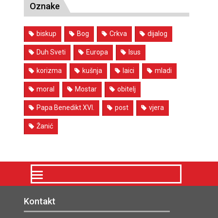
Oznake
biskup
Bog
Crkva
dijalog
Duh Sveti
Europa
Isus
korizma
kušnja
laici
mladi
moral
Mostar
obitelj
Papa Benedikt XVI.
post
vjera
Žanić
Kontakt