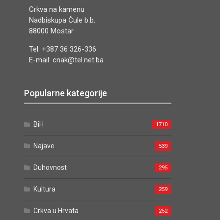
Crkva na kamenu
Nadbiskupa Čule b.b.
88000 Mostar
Tel. +387 36 326-336
E-mail: cnak@tel.net.ba
Popularne kategorije
BiH
1710
Najave
539
Duhovnost
295
Kultura
259
Crkva u Hrvata
252