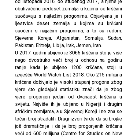
od listopada 2016. do studenog 2017., a njime je
obuhvaćeno pedeset zemalja u kojima se kršćani
suočavaju s najtežim progonima. Objavljena je i
ljestvica deset zemalja u kojima su kršćani
suočeni s najjačim progonima, a to su redom:
Sjeverna Koreja, Afganistan, Somalija, Sudan,
Pakistan, Eritreja, Libija, Irak, Jemen, Iran.
U 2017. godini ubijeno je 3066 kršćana što je više
nego dvostruko veći broj u odnosu na godinu
ranije kada je ubijeno 1200 kršćana, stoji u
izvješću World Watch List 2018. Oko 215 milijuna
kršćana doživjelo je visoki stupanj progona zbog
vjere što gledajući statistiku znači da je zbog
vjere progonjen jedan od dvanaest kršćana u
svijetu. Najviše ih je ubijeno u Nigeriji i drugim
afričkim zemljama, a u Sjevernoj Koreji i ne zna se
točan broj stradalih. Drugi izvori tvrde da su brojke
još dramatičnije i da je broj progonjenih kršćana
veći od 600 milijuna (Centre for Studies on New