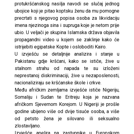
protukršćanskog nasilja navodi se slučaj jednog
ubojice koji je pitao koptsku ženu da mu pomogne
precrtati s njegovog popisa osoba za likvidaciju
imena njezinoga sina i supruga koje je netom prije
ubio. U veljači je skupina Islamska država objavila
propagandni video u kojem se zaklinje kako će
istrijebiti egipatske Kopte i osloboditi Kairo.
U izvješću se detaljnije analizira i stanje u
Pakistanu gdje kršćani, kako se ističe, žive u
stalnom strahu od napada te su izloženi
neprestanoj diskriminaciji, žive u nezaposlenosti,
nacionaliziraju se kršćanske škole i crkve.
Među afričkim zemljama izvješće ističe Nigeriju,
Somaliju i Sudan te Eritreju koja je nazvana
afričkom Sjevernom Korejom. U Nigeriji je prošle
godine ubijeno više od dvije tisuće osoba, a više
od petsto žena je silovano ili seksualno
zlostavljano.
Izvješće apelira na zastupnike u Europskom