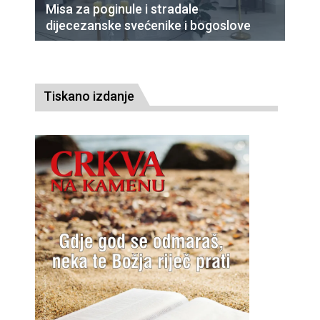
Misa za poginule i stradale
dijecezanske svećenike i bogoslove
Tiskano izdanje