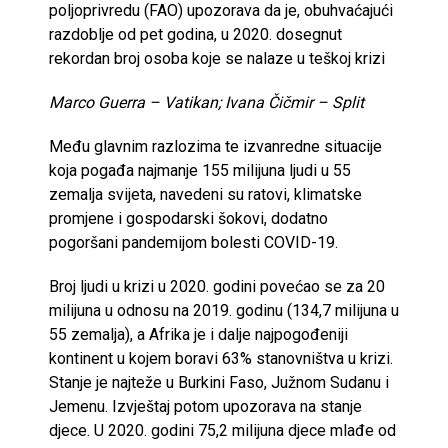
poljoprivredu (FAO) upozorava da je, obuhvaćajući
razdoblje od pet godina, u 2020. dosegnut
rekordan broj osoba koje se nalaze u teškoj krizi
Marco Guerra – Vatikan; Ivana Čičmir – Split
Među glavnim razlozima te izvanredne situacije
koja pogađa najmanje 155 milijuna ljudi u 55
zemalja svijeta, navedeni su ratovi, klimatske
promjene i gospodarski šokovi, dodatno
pogoršani pandemijom bolesti COVID-19.
Broj ljudi u krizi u 2020. godini povećao se za 20
milijuna u odnosu na 2019. godinu (134,7 milijuna u
55 zemalja), a Afrika je i dalje najpogođeniji
kontinent u kojem boravi 63% stanovništva u krizi.
Stanje je najteže u Burkini Faso, Južnom Sudanu i
Jemenu. Izvještaj potom upozorava na stanje
djece. U 2020. godini 75,2 milijuna djece mlađe od