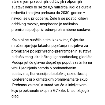
stvaranjem pravednijih, održivijih i otpornijih
sustava kako bi se za 8,5 milijardā ljudi osigurala
redovita i hranjiva prehrana do 2030. godine –
navodi se u priopćenju. Žele li se postići ciljevi
održivog razvoja, neophodno je radikalno
promijeniti poljoprivredno-prehrambene sustave.
Kako bi se suočila s tim izazovima, Svjetska
mreža najavljuje također pojačanje inicijative za
promicanje poljoprivredno-prehrambenih sustava
s društvenog, ekološkog i gospodarskog gledišta.
Poduprijet će glavne događaje poput sastanka na
vrhu Ujedinjenih naroda o prehrambenim
sustavima, Konvenciju o biološkoj raznolikosti,
Konferenciju o klimatskim promjenama te skup
‘Prehrana za rast’, a surađivat će s inicijativom
koju je pokrenula skupina G7 kako bi se izbjegla
glad.