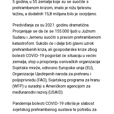
5 godina, u 55 zemalja koje su se suočile s
prehrambenom krizom, imalo je nižu tjelesnu
težinu, a dodatnih 15,8 milijuna bilo je iscrpljeno.
Predviđanja za su 2021. godinu dramatična.
Procjenjuje se da će se 155.000 ljudi u Južnom
Sudanu i Jemenu suočiti s pravom prehrambenom
katastrofom. Sukobi će i dalje biti glavni uzrok
prehrambenih kriza, ali gospodarske krize zbog
bolesti COVID-19 pogoršat će situaciju u većini
zemalja, stoji u priopćenju osnivačkih organizacija
Svjetske mreže, odnosno Europske unija (EU),
Organizacije Ujedinjenih naroda za prehranu i
poljoprivredu (FAO), Svjetskog programa za hranu
(WFP) u suradnji s Američkom agencijom za
međunarodni razvoj (USAID).
Pandemija bolesti COVID-19 otkrila je slabost
svjetskog prehrambenog sustava te potrebu za