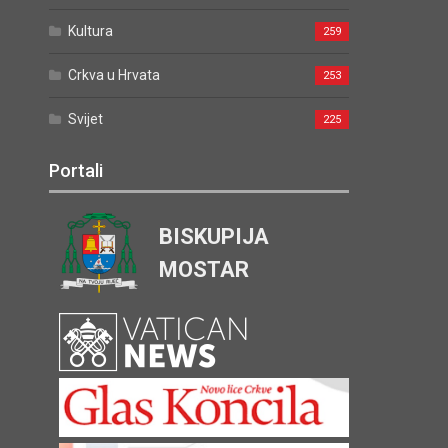
Kultura
259
Crkva u Hrvata
253
Svijet
225
Portali
BISKUPIJA
MOSTAR