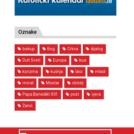
Oznake
biskup
Bog
Crkva
dijalog
Duh Sveti
Europa
Isus
korizma
kušnja
laici
mladi
moral
Mostar
obitelj
Papa Benedikt XVI.
post
vjera
Žanić