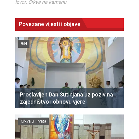
Izvor: Crkva na kamenu
Povezane vijesti i objave
BiH
Proslavljen Dan Sutinjana uz poziv na
zajedništvo i obnovu vjere
Crkva u Hrvata