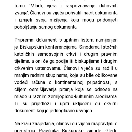
temu: ‘Mladi, vjera i raspoznavanje duhovnih
zvanja’. Članovi su vijeća pohvalili nacrt dokumenta
i iznijeli svoja mišljenja koja mogu pridonijeti
poboljšanju samog dokumenta.
Pripremni dokument, s upitnim listom, namijenjen
je Biskupskim konferencijama, Sinodama Istočnih
katoličkih samosvojnih crkvi i drugim pravnim
tijelima, a oni će ga podijeliti biskupijama i drugim
crkvenim ustanovama. Članovi vijeća su radili u
manjim radnim skupinama, koje su bile oblikovane
vodeći računa o kontinentalnoj pripadnosti, s
ciljem osmišljavanja pitanja koja se odnose na
mlade u raznim zemljopisno-kulturnim sredinama.
Ti su prijedlozi i upiti uključeni su okvirni
dokument, koji je jednoglasno usvojen.
Na kraju zasjedanja, članovi su vijeća raspravljali o
preustroju Pravilnika Biskupske sinode. Glede