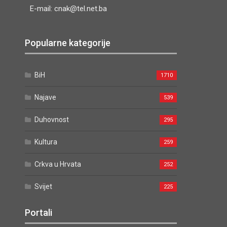
E-mail: cnak@tel.net.ba
Popularne kategorije
BiH
1710
Najave
539
Duhovnost
295
Kultura
259
Crkva u Hrvata
252
Svijet
225
Portali