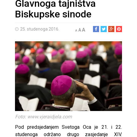
Glavnoga tajništva
Biskupske sinode
25. studenoga 2016.
A
A
A
Foto: www.vjeraidjela.com
Pod predsjedanjem Svetoga Oca je 21. i 22.
studenoga održano drugo zasjedanje XIV.