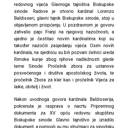
redovnog vijeća Glavnoga tajništva Biskupske
sinode. Radove je otvorio kardinal Lorenzo
Baldisseri, glavni tajnik Biskupske sinode, stoji u
objavljenom priopćenju. U pozdravnom je govoru
zahvalio papi Franji na njegovoj nazočnosti, a
ujedno je čestitao novim kardinalima koji su
također nazočili zasjedanju vijeća. Osim novih
kardinala, na sjednicu su bili pozvani čelnici ureda
Rimske kurije zbog njihove nadležnosti glede
teme Sinode: Pročelnik zbora za ustanove
posvećenoga i društva apostolskog života, te
pročelnik Zbora za kler kao i pročelnik Vijeća za
laike, obitelj i život.
Nakon uvodnoga govora kardinala Baldisserija,
pokrenuta je rasprava o nacrtu Pripremnog
dokumenta za XV. opću redovnu skupštinu
Biskupske sinode. Glavno tajništvo je izradilo
dokument, a pomogli su mu stručnjaci za sinodsku