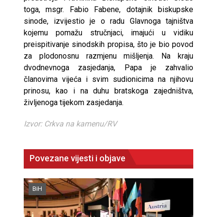
toga, msgr. Fabio Fabene, dotajnik biskupske
sinode, izvijestio je o radu Glavnoga tajništva
kojemu pomažu stručnjaci, imajući u vidiku
preispitivanje sinodskih propisa, što je bio povod
za plodonosnu razmjenu mišljenja. Na kraju
dvodnevnoga zasjedanja, Papa je zahvalio
članovima vijeća i svim sudionicima na njihovu
prinosu, kao i na duhu bratskoga zajedništva,
življenoga tijekom zasjedanja.
Izvor: Crkva na kamenu/RV
Povezane vijesti i objave
BiH