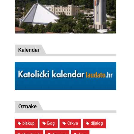
Kalendar
Oznake
biskup
Bog
Crkva
dijalog