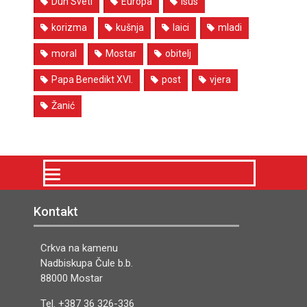
Duh Sveti
Europa
Isus
korizma
kušnja
laici
mladi
moral
Mostar
obitelj
Papa Benedikt XVI.
post
vjera
Žanić
Kontakt
Crkva na kamenu
Nadbiskupa Čule b.b.
88000 Mostar
Tel. +387 36 326-336