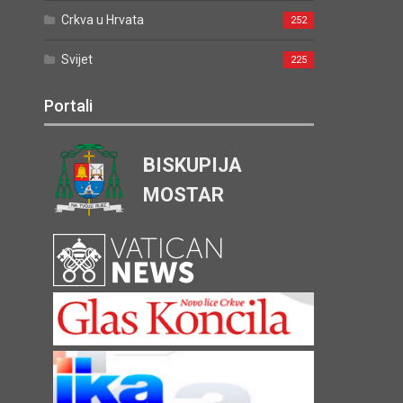
Crkva u Hrvata
252
Svijet
225
Portali
BISKUPIJA
MOSTAR