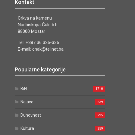
Kontakt
Crkva na kamenu
Nadbiskupa Čule b.b.
88000 Mostar
Tel. +387 36 326-336
E-mail: cnak@tel.net.ba
Popularne kategorije
BiH
1710
Najave
539
Duhovnost
295
Kultura
259