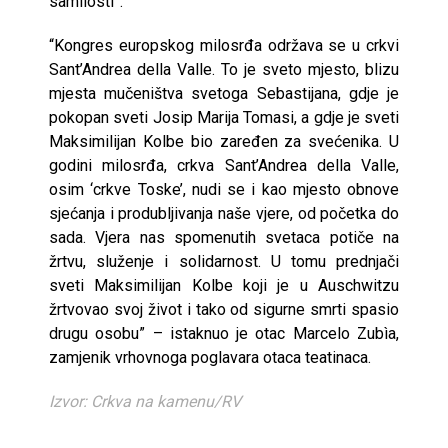
samilosti”.
“Kongres europskog milosrđa održava se u crkvi
Sant’Andrea della Valle. To je sveto mjesto, blizu
mjesta mučeništva svetoga Sebastijana, gdje je
pokopan sveti Josip Marija Tomasi, a gdje je sveti
Maksimilijan Kolbe bio zaređen za svećenika. U
godini milosrđa, crkva Sant’Andrea della Valle,
osim ‘crkve Toske’, nudi se i kao mjesto obnove
sjećanja i produbljivanja naše vjere, od početka do
sada. Vjera nas spomenutih svetaca potiče na
žrtvu, služenje i solidarnost. U tomu prednjači
sveti Maksimilijan Kolbe koji je u Auschwitzu
žrtvovao svoj život i tako od sigurne smrti spasio
drugu osobu” – istaknuo je otac Marcelo Zubìa,
zamjenik vrhovnoga poglavara otaca teatinaca.
Izvor: Crkva na kamenu/RV