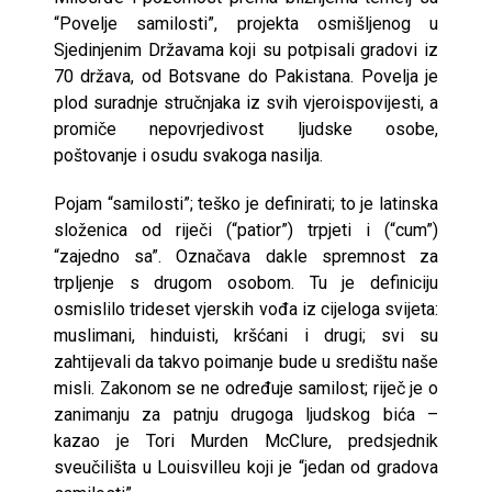
“Povelje samilosti”, projekta osmišljenog u
Sjedinjenim Državama koji su potpisali gradovi iz
70 država, od Botsvane do Pakistana. Povelja je
plod suradnje stručnjaka iz svih vjeroispovijesti, a
promiče nepovrjedivost ljudske osobe,
poštovanje i osudu svakoga nasilja.
Pojam “samilosti”; teško je definirati; to je latinska
složenica od riječi (“patior”) trpjeti i (“cum”)
“zajedno sa”. Označava dakle spremnost za
trpljenje s drugom osobom. Tu je definiciju
osmislilo trideset vjerskih vođa iz cijeloga svijeta:
muslimani, hinduisti, kršćani i drugi; svi su
zahtijevali da takvo poimanje bude u središtu naše
misli. Zakonom se ne određuje samilost; riječ je o
zanimanju za patnju drugoga ljudskog bića –
kazao je Tori Murden McClure, predsjednik
sveučilišta u Louisvilleu koji je “jedan od gradova