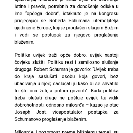
istine i pravde, potrebnih za donošenje odluka u
ime “općega dobra”, istaknuto je na kongresu
prisjećajući se Roberta Schumana, utemeljitelja
ujedinjene Europe, koji je proglašen slugom Božjim
i vodi se postupak za njegovo proglašenje
blaženim.
Politika uvijek traži opće dobro, uvijek nastoji
čovjeku služiti. Politiku resi i samilosno slušanje
drugoga. Robert Schuman je govorio: “Uvijek treba
do kraja saslušati osobu koja govori, bez
ubacivanja u riječ; saslušati ju kako bi se shvatilo
to što ona želi, a potom govoriti”. Kada politika
treba slušati druge ne poštuje uvijek taj vidik
dobrohotnosti, odnosno milosrđa – kazao je otac
Joseph Jost, vicepostulator postupka za
Schumanovo proglašenje blaženim.
Milosrđe i pozornost prema bližnjemu temelj su