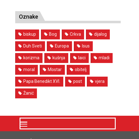
Oznake
biskup
Bog
Crkva
dijalog
Duh Sveti
Europa
Isus
korizma
kušnja
laici
mladi
moral
Mostar
obitelj
Papa Benedikt XVI.
post
vjera
Žanić