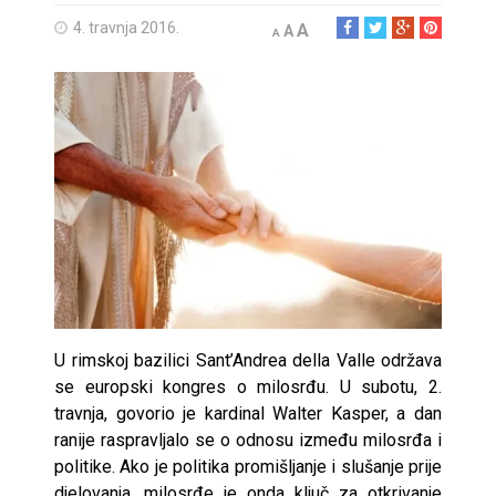
4. travnja 2016.
A
A
A
U rimskoj bazilici Sant’Andrea della Valle održava
se europski kongres o milosrđu. U subotu, 2.
travnja, govorio je kardinal Walter Kasper, a dan
ranije raspravljalo se o odnosu između milosrđa i
politike. Ako je politika promišljanje i slušanje prije
djelovanja, milosrđe je onda ključ za otkrivanje