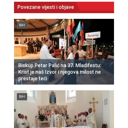
Povezane vijesti i objave
BiH
Biskup Petar Palić na 37. Mladifestu:
Krist je naš Izvor i njegova milost ne
prestaje teći
BiH