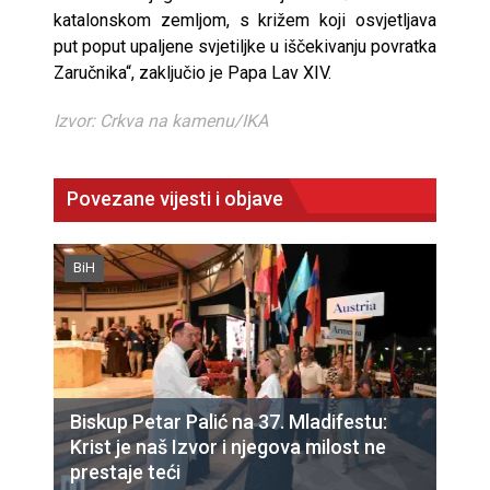
katalonskom zemljom, s križem koji osvjetljava
put poput upaljene svjetiljke u iščekivanju povratka
Zaručnika“, zaključio je Papa Lav XIV.
Izvor: Crkva na kamenu/IKA
Povezane vijesti i objave
BiH
Biskup Petar Palić na 37. Mladifestu:
Krist je naš Izvor i njegova milost ne
prestaje teći