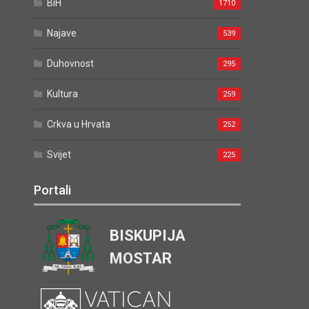
BiH
1710
Najave
539
Duhovnost
295
Kultura
259
Crkva u Hrvata
252
Svijet
225
Portali
BISKUPIJA
MOSTAR