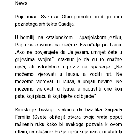
News.
Prije mise, Sveti se Otac pomolio pred grobom
poznatoga arhitekta Gaudíja.
U homiliji na katalonskom i španjolskom jeziku,
Papa se osvrnuo na riječi iz Evanđelja po Ivanu:
„Ako ne povjerujete da Ja jesam, umrijet ćete u
grijesima svojim.“ Istaknuo je da su to snažne
riječi, ali istodobno i poziv na spasenje. „Ne
možemo vjerovati u Isusa, a voditi rat. Ne
možemo vjerovati u Isusa, a ubijati nevine. Ne
možemo vjerovati u Isusa, a napustiti one koji
pate, koji plaču ili koji bježe od bijede.“
Rimski je biskup istaknuo da bazilika Sagrada
Família (Svete obitelji) otvara svoja vrata poput
raširenih ruku kako bi svakoga pozvala k ovom
oltaru, na slušanje Božje riječi koje nas čini obitelji