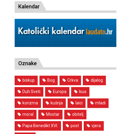
Kalendar
Oznake
biskup
Bog
Crkva
dijalog
Duh Sveti
Europa
Isus
korizma
kušnja
laici
mladi
moral
Mostar
obitelj
Papa Benedikt XVI.
post
vjera