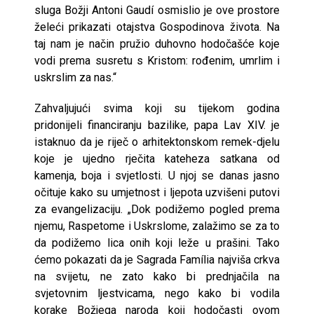
sluga Božji Antoni Gaudí osmislio je ove prostore
želeći prikazati otajstva Gospodinova života. Na
taj nam je način pružio duhovno hodočašće koje
vodi prema susretu s Kristom: rođenim, umrlim i
uskrslim za nas.“
Zahvaljujući svima koji su tijekom godina
pridonijeli financiranju bazilike, papa Lav XIV. je
istaknuo da je riječ o arhitektonskom remek-djelu
koje je ujedno rječita kateheza satkana od
kamenja, boja i svjetlosti. U njoj se danas jasno
očituje kako su umjetnost i ljepota uzvišeni putovi
za evangelizaciju. „Dok podižemo pogled prema
njemu, Raspetome i Uskrslome, zalažimo se za to
da podižemo lica onih koji leže u prašini. Tako
ćemo pokazati da je Sagrada Família najviša crkva
na svijetu, ne zato kako bi prednjačila na
svjetovnim ljestvicama, nego kako bi vodila
korake Božjega naroda koji hodočasti ovom