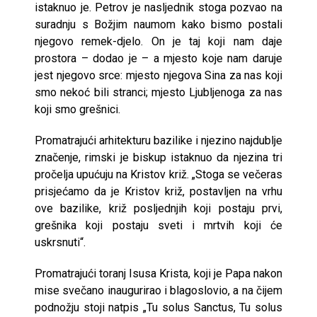
istaknuo je. Petrov je nasljednik stoga pozvao na
suradnju s Božjim naumom kako bismo postali
njegovo remek-djelo. On je taj koji nam daje
prostora – dodao je – a mjesto koje nam daruje
jest njegovo srce: mjesto njegova Sina za nas koji
smo nekoć bili stranci; mjesto Ljubljenoga za nas
koji smo grešnici.
Promatrajući arhitekturu bazilike i njezino najdublje
značenje, rimski je biskup istaknuo da njezina tri
pročelja upućuju na Kristov križ. „Stoga se večeras
prisjećamo da je Kristov križ, postavljen na vrhu
ove bazilike, križ posljednjih koji postaju prvi,
grešnika koji postaju sveti i mrtvih koji će
uskrsnuti“.
Promatrajući toranj Isusa Krista, koji je Papa nakon
mise svečano inaugurirao i blagoslovio, a na čijem
podnožju stoji natpis „Tu solus Sanctus, Tu solus