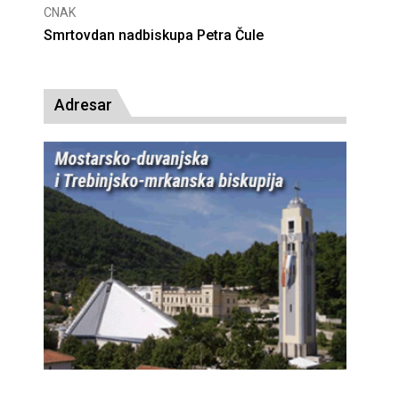
CNAK
Deseta obljetnica poništenja komunističke
presude bl. Alojziju Stepincu
Adresar