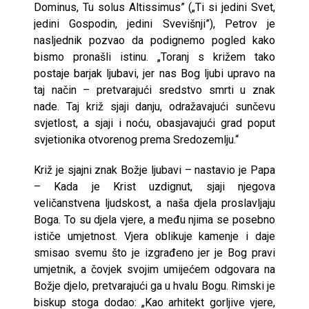
Dominus, Tu solus Altissimus” („Ti si jedini Svet,
jedini Gospodin, jedini Svevišnji”), Petrov je
nasljednik pozvao da podignemo pogled kako
bismo pronašli istinu. „Toranj s križem tako
postaje barjak ljubavi, jer nas Bog ljubi upravo na
taj način – pretvarajući sredstvo smrti u znak
nade. Taj križ sjaji danju, odražavajući sunčevu
svjetlost, a sjaji i noću, obasjavajući grad poput
svjetionika otvorenog prema Sredozemlju.“
Križ je sjajni znak Božje ljubavi – nastavio je Papa
– Kada je Krist uzdignut, sjaji njegova
veličanstvena ljudskost, a naša djela proslavljaju
Boga. To su djela vjere, a među njima se posebno
ističe umjetnost. Vjera oblikuje kamenje i daje
smisao svemu što je izgrađeno jer je Bog pravi
umjetnik, a čovjek svojim umijećem odgovara na
Božje djelo, pretvarajući ga u hvalu Bogu. Rimski je
biskup stoga dodao: „Kao arhitekt gorljive vjere,