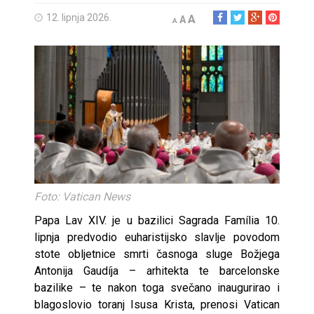
12. lipnja 2026.
A
A
A
Foto: Vatican News
Papa Lav XIV. je u bazilici Sagrada Família 10.
lipnja predvodio euharistijsko slavlje povodom
stote obljetnice smrti časnoga sluge Božjega
Antonija Gaudíja – arhitekta te barcelonske
bazilike – te nakon toga svečano inaugurirao i
blagoslovio toranj Isusa Krista, prenosi Vatican