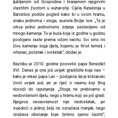
ljubljenom od Gospodina i hranjenom njegovim
vlastitim životom u euharistiji. Cijela Katalonija u
Barceloni podiže pogled kako bi u ovom hramu,
znaku jedinstva i sloge, susrela Božje lice. „Ta je
crkva jedno jedinstveno zdanje sastavljeno od
mnogo kamenja. To je kuća koja iz godine u godinu
postojano raste prema istom nacrtu. Svi smo mi
živo kamenje toga djela, kojemu je Krist temelj i
vrhunac, početak i svršetak“, dodao je.
Baziliku je 2010. godine posvetio papa Benedikt
XVI. Danas je ona još uvijek gradilište koje nas –
kako je rekao papa Lav – podsjeća da je kršćanski
život uvijek put, jer je riječ o naumu koji Bog
dovodi do ispunjenja. „Stoga ne prebivamo u
nedovršenom djelu, nego u hramu koji se još gradi.
Njegova nesavršenost nije nedostatak, jer
svjedoči o jednoj želji; ne označava manjak, nego
izražava obećanje koje želimo vjerno častiti“,