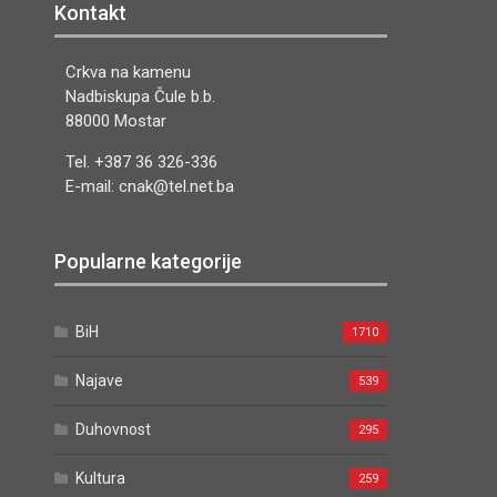
Kontakt
Crkva na kamenu
Nadbiskupa Čule b.b.
88000 Mostar
Tel. +387 36 326-336
E-mail: cnak@tel.net.ba
Popularne kategorije
BiH
1710
Najave
539
Duhovnost
295
Kultura
259