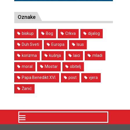
Oznake
biskup
Bog
Crkva
dijalog
Duh Sveti
Europa
Isus
korizma
kušnja
laici
mladi
moral
Mostar
obitelj
Papa Benedikt XVI.
post
vjera
Žanić