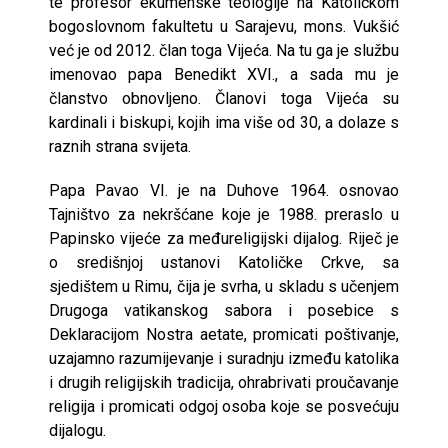
te profesor ekumenske teologije na Katoličkom
bogoslovnom fakultetu u Sarajevu, mons. Vukšić
već je od 2012. član toga Vijeća. Na tu ga je službu
imenovao papa Benedikt XVI., a sada mu je
članstvo obnovljeno. Članovi toga Vijeća su
kardinali i biskupi, kojih ima više od 30, a dolaze s
raznih strana svijeta.
Papa Pavao VI. je na Duhove 1964. osnovao
Tajništvo za nekršćane koje je 1988. preraslo u
Papinsko vijeće za međureligijski dijalog. Riječ je
o središnjoj ustanovi Katoličke Crkve, sa
sjedištem u Rimu, čija je svrha, u skladu s učenjem
Drugoga vatikanskog sabora i posebice s
Deklaracijom Nostra aetate, promicati poštivanje,
uzajamno razumijevanje i suradnju između katolika
i drugih religijskih tradicija, ohrabrivati proučavanje
religija i promicati odgoj osoba koje se posvećuju
dijalogu.