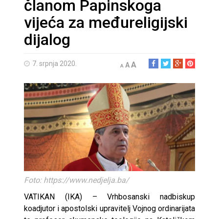
članom Papinskoga
vijeća za međureligijski
dijalog
7. srpnja 2020.
A
A
A
Foto: https://www.nedjelja.ba/
VATIKAN (IKA) – Vrhbosanski nadbiskup
koadjutor i apostolski upravitelj Vojnog ordinarijata