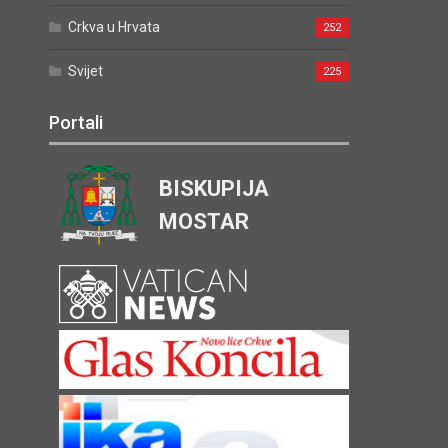
Crkva u Hrvata
252
Svijet
225
Portali
BISKUPIJA
MOSTAR