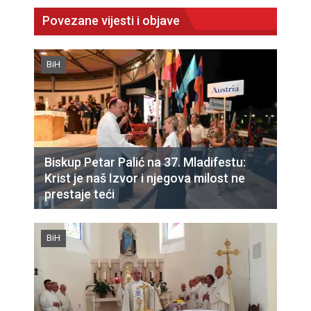
Povezane vijesti i objave
BiH
Biskup Petar Palić na 37. Mladifestu:
Krist je naš Izvor i njegova milost ne
prestaje teći
BiH