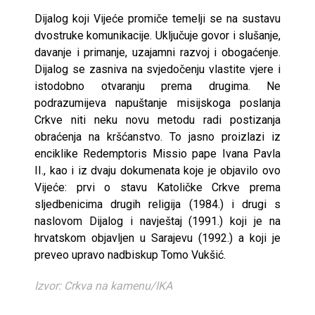
Dijalog koji Vijeće promiče temelji se na sustavu
dvostruke komunikacije. Uključuje govor i slušanje,
davanje i primanje, uzajamni razvoj i obogaćenje.
Dijalog se zasniva na svjedočenju vlastite vjere i
istodobno otvaranju prema drugima. Ne
podrazumijeva napuštanje misijskoga poslanja
Crkve niti neku novu metodu radi postizanja
obraćenja na kršćanstvo. To jasno proizlazi iz
enciklike Redemptoris Missio pape Ivana Pavla
II., kao i iz dvaju dokumenata koje je objavilo ovo
Vijeće: prvi o stavu Katoličke Crkve prema
sljedbenicima drugih religija (1984.) i drugi s
naslovom Dijalog i navještaj (1991.) koji je na
hrvatskom objavljen u Sarajevu (1992.) a koji je
preveo upravo nadbiskup Tomo Vukšić.
Izvor: Crkva na kamenu/IKA