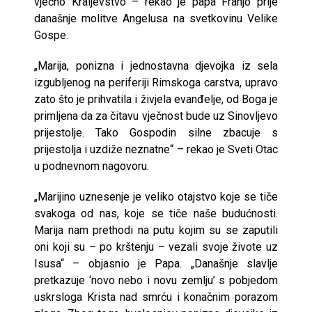
vječno Kraljevstvo – rekao je papa Franjo prije
današnje molitve Angelusa na svetkovinu Velike
Gospe.
„Marija, ponizna i jednostavna djevojka iz sela
izgubljenog na periferiji Rimskoga carstva, upravo
zato što je prihvatila i živjela evanđelje, od Boga je
primljena da za čitavu vječnost bude uz Sinovljevo
prijestolje. Tako Gospodin silne zbacuje s
prijestolja i uzdiže neznatne“ – rekao je Sveti Otac
u podnevnom nagovoru.
„Marijino uznesenje je veliko otajstvo koje se tiče
svakoga od nas, koje se tiče naše budućnosti.
Marija nam prethodi na putu kojim su se zaputili
oni koji su – po krštenju – vezali svoje živote uz
Isusa“ – objasnio je Papa. „Današnje slavlje
pretkazuje ‘novo nebo i novu zemlju’ s pobjedom
uskrsloga Krista nad smrću i konačnim porazom