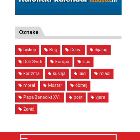
Oznake
biskup
Bog
Crkva
dijalog
Duh Sveti
Europa
Isus
korizma
kušnja
laici
mladi
moral
Mostar
obitelj
Papa Benedikt XVI.
post
vjera
Žanić