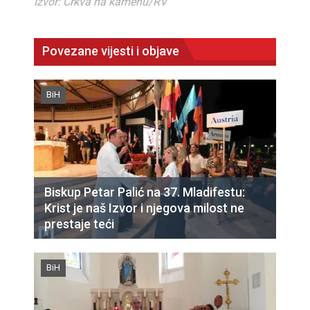
Izvor: Crkva na kamenu/RV
Povezane vijesti i objave
BiH
Biskup Petar Palić na 37. Mladifestu:
Krist je naš Izvor i njegova milost ne
prestaje teći
BiH