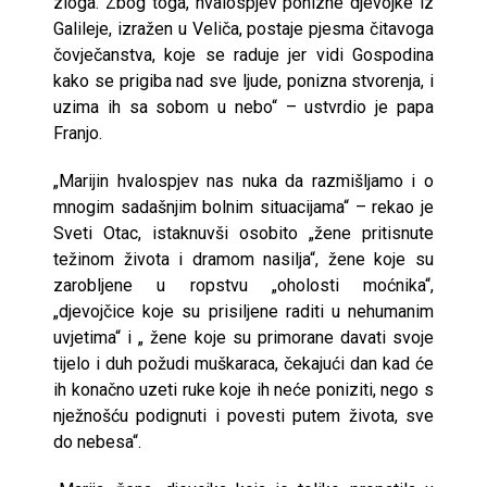
zloga. Zbog toga, hvalospjev ponizne djevojke iz
Galileje, izražen u Veliča, postaje pjesma čitavoga
čovječanstva, koje se raduje jer vidi Gospodina
kako se prigiba nad sve ljude, ponizna stvorenja, i
uzima ih sa sobom u nebo“ – ustvrdio je papa
Franjo.
„Marijin hvalospjev nas nuka da razmišljamo i o
mnogim sadašnjim bolnim situacijama“ – rekao je
Sveti Otac, istaknuvši osobito „žene pritisnute
težinom života i dramom nasilja“, žene koje su
zarobljene u ropstvu „oholosti moćnika“,
„djevojčice koje su prisiljene raditi u nehumanim
uvjetima“ i „ žene koje su primorane davati svoje
tijelo i duh požudi muškaraca, čekajući dan kad će
ih konačno uzeti ruke koje ih neće poniziti, nego s
nježnošću podignuti i povesti putem života, sve
do nebesa“.