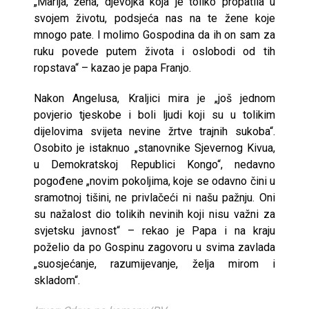
„Marija, žena, djevojka koja je toliko propatila u
svojem životu, podsjeća nas na te žene koje
mnogo pate. I molimo Gospodina da ih on sam za
ruku povede putem života i oslobodi od tih
ropstava“ – kazao je papa Franjo.
Nakon Angelusa, Kraljici mira je „još jednom
povjerio tjeskobe i boli ljudi koji su u tolikim
dijelovima svijeta nevine žrtve trajnih sukoba“.
Osobito je istaknuo „stanovnike Sjevernog Kivua,
u Demokratskoj Republici Kongo“, nedavno
pogođene „novim pokoljima, koje se odavno čini u
sramotnoj tišini, ne privlačeći ni našu pažnju. Oni
su nažalost dio tolikih nevinih koji nisu važni za
svjetsku javnost“ – rekao je Papa i na kraju
poželio da po Gospinu zagovoru u svima zavlada
„suosjećanje, razumijevanje, želja mirom i
skladom“.