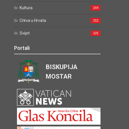
Kultura
259
Crkva u Hrvata
252
Svijet
225
Portali
BISKUPIJA
MOSTAR