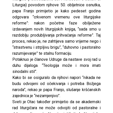
Liturgia) povodom njihove 50. obljetnice osnutka,
papa Franjo primijetio je kako pedeset godina
odgovara “crkvenom vremenu ove liturgijske
reforme”: nakon početne faze obilježene
izdavanjem novih liturgijskih knjiga, “sada smo u
razdoblju produbljivanja prihvaćanja reforme”. Taj
proces, rekao je, ne zahtijeva samo vrijeme nego i
“strastvenu i strpljivu brigu”, “duhovno i pastoralno
razumijevanje” te stalnu formaciju.
Potaknuo je članove Udruge da nastave svoj rad u
duhu dijaloga. “Teologija može i mora imati
sinodalni stil”.
Kako bi se osiguralo da njihovi napori “nikada ne
budu odvojeni od očekivanja i potreba Božjega
naroda”, rekao je papa Franjo, slušanje kršćanskih
zajednica je “nezamjenjivo”.
Sveti je Otac također primijetio da se akademski
rad liturgičara ne može odvojiti od pastoralne i