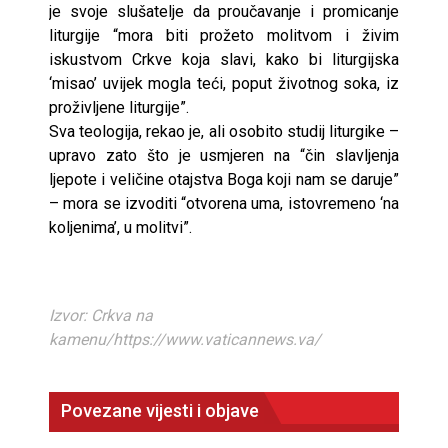
je svoje slušatelje da proučavanje i promicanje
liturgije “mora biti prožeto molitvom i živim
iskustvom Crkve koja slavi, kako bi liturgijska
‘misao’ uvijek mogla teći, poput životnog soka, iz
proživljene liturgije”.
Sva teologija, rekao je, ali osobito studij liturgike –
upravo zato što je usmjeren na “čin slavljenja
ljepote i veličine otajstva Boga koji nam se daruje”
– mora se izvoditi “otvorena uma, istovremeno ‘na
koljenima’, u molitvi”.
Izvor: Crkva na
kamenu/https://www.vaticannews.va/
Povezane vijesti i objave