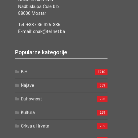
Nadbiskupa Čule b.b.
88000 Mostar
Tel. +387 36 326-336
E-mail: cnak@tel.net.ba
Popularne kategorije
BiH
1710
Najave
539
Duhovnost
295
Kultura
259
Crkva u Hrvata
252