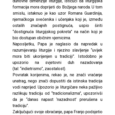
duhovne dimenzije liturgije, ističući da liturgijska
formacija mora doprijeti do Božjega naroda. U tom
smislu, istaknuo je kao uzor Romana Guardinija,
njemačkoga svećenika i učenjaka koji je, između
ostalih značajnih postignuća, uspio širiti
“dostignuća liturgijskog pokreta” na način koji je
bio dostupan običnim vjernicima.
Naposljetku, Papa je naglasio da napredak u
razumijevanju liturgije i njezino slavljenje “uvijek
mora biti ukorijenjen u tradiciji”. Istodobno je
upozorio na svjetovni duh nazadovanja
(tal: “indietrismo”, zaostalost).
Povratak korijenima, rekao je, ne znači vraćanje
unatrag, nego znači dopustiti da istinska tradicija
vodi naprijed. Upozorio je liturgičare neka pažljivo
razlikuju tradiciju od “tradicionalizma”, upozorivši
da je “danas napast ‘nazadnost’ prerušena u
tradiciju”.
Zaključujući svoje obraćanje, papa Franjo podsjetio