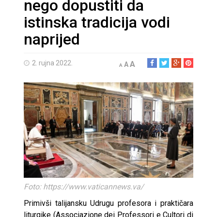
nego dopustiti da
istinska tradicija vodi
naprijed
2. rujna 2022.
A
A
A
Foto: https://www.vaticannews.va/
Primivši talijansku Udrugu profesora i praktičara
liturgike (Associazione dei Professori e Cultori di