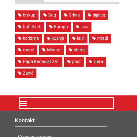
biskup
Bog
Crkva
dijalog
Duh Sveti
Europa
Isus
korizma
kušnja
laici
mladi
moral
Mostar
obitelj
Papa Benedikt XVI.
post
vjera
Žanić
Kontakt
Crkva na kamenu