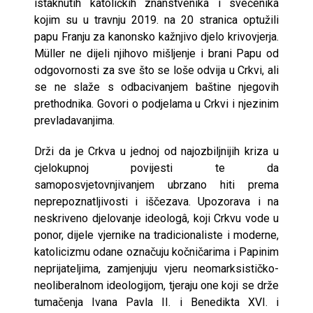
istaknutih katoličkih znanstvenika i svećenika
kojim su u travnju 2019. na 20 stranica optužili
papu Franju za kanonsko kažnjivo djelo krivovjerja.
Müller ne dijeli njihovo mišljenje i brani Papu od
odgovornosti za sve što se loše odvija u Crkvi, ali
se ne slaže s odbacivanjem baštine njegovih
prethodnika. Govori o podjelama u Crkvi i njezinim
prevladavanjima.
Drži da je Crkva u jednoj od najozbiljnijih kriza u
cjelokupnoj povijesti te da
samoposvjetovnjivanjem ubrzano hiti prema
neprepoznatljivosti i iščezava. Upozorava i na
neskriveno djelovanje ideologâ, koji Crkvu vode u
ponor, dijele vjernike na tradicionaliste i moderne,
katolicizmu odane označuju kočničarima i Papinim
neprijateljima, zamjenjuju vjeru neomarksističko-
neoliberalnom ideologijom, tjeraju one koji se drže
tumačenja Ivana Pavla II. i Benedikta XVI. i