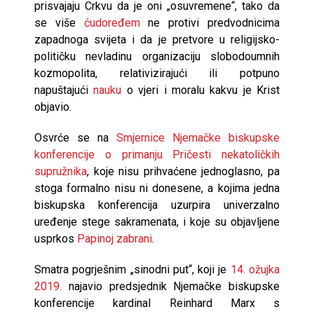
prisvajaju Crkvu da je oni „osuvremene“, tako da
se više
ćudoređem
ne protivi predvodnicima
zapadnoga svijeta i da je pretvore u religijsko-
političku nevladinu organizaciju slobodoumnih
kozmopolita, relativizirajući ili potpuno
napuštajući
nauku
o vjeri i moralu kakvu je Krist
objavio.
Osvrće se na
Smjernice Njemačke biskupske
konferencije o primanju Pričesti nekatoličkih
supružnika
, koje nisu prihvaćene jednoglasno, pa
stoga formalno nisu ni donesene, a kojima jedna
biskupska konferencija uzurpira univerzalno
uređenje stege sakramenata, i koje su objavljene
usprkos
Papinoj zabrani
.
Smatra pogrješnim „sinodni put“, koji je
14. ožujka
2019.
najavio predsjednik Njemačke biskupske
konferencije kardinal Reinhard Marx s