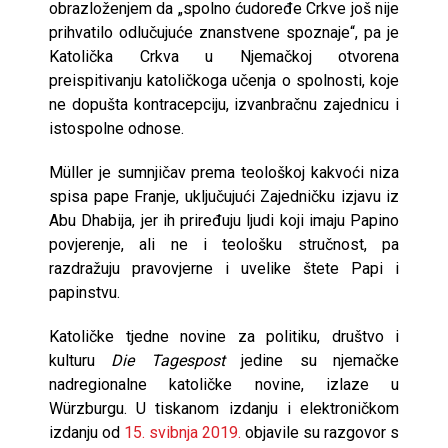
obrazloženjem da „spolno ćudoređe Crkve još nije
prihvatilo odlučujuće znanstvene spoznaje“, pa je
Katolička Crkva u Njemačkoj otvorena
preispitivanju katoličkoga učenja o spolnosti, koje
ne dopušta kontracepciju, izvanbračnu zajednicu i
istospolne odnose.
Müller je sumnjičav prema teološkoj kakvoći niza
spisa pape Franje, uključujući Zajedničku izjavu iz
Abu Dhabija, jer ih priređuju ljudi koji imaju Papino
povjerenje, ali ne i teološku stručnost, pa
razdražuju pravovjerne i uvelike štete Papi i
papinstvu.
Katoličke tjedne novine za politiku, društvo i
kulturu
Die Tagespost
jedine su njemačke
nadregionalne katoličke novine, izlaze u
Würzburgu. U tiskanom izdanju i elektroničkom
izdanju od
15. svibnja 2019.
objavile su razgovor s