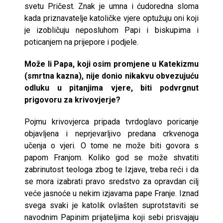
svetu Pričest. Znak je umna i ćudoredna sloma
kada priznavatelje katoličke vjere optužuju oni koji
je izobličuju neposluhom Papi i biskupima i
poticanjem na prijepore i podjele.
Može li Papa, koji osim promjene u Katekizmu
(smrtna kazna), nije donio nikakvu obvezujuću
odluku u pitanjima vjere, biti podvrgnut
prigovoru za krivovjerje?
Pojmu krivovjerca pripada tvrdoglavo poricanje
objavljena i neprjevarljivo predana crkvenoga
učenja o vjeri. O tome ne može biti govora s
papom Franjom. Koliko god se može shvatiti
zabrinutost teologa zbog te Izjave, treba reći i da
se mora izabrati pravo sredstvo za opravdan cilj
veće jasnoće u nekim izjavama pape Franje. Iznad
svega svaki je katolik ovlašten suprotstaviti se
navodnim Papinim prijateljima koji sebi prisvajaju