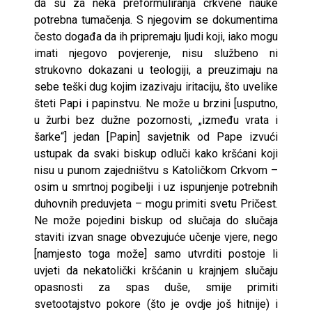
da su za neka preformuliranja crkvene nauke
potrebna tumačenja. S njegovim se dokumentima
često događa da ih pripremaju ljudi koji, iako mogu
imati njegovo povjerenje, nisu službeno ni
strukovno dokazani u teologiji, a preuzimaju na
sebe teški dug kojim izazivaju iritaciju, što uvelike
šteti Papi i papinstvu. Ne može u brzini [usputno,
u žurbi bez dužne pozornosti, „između vrata i
šarke“] jedan [Papin] savjetnik od Pape izvući
ustupak da svaki biskup odluči kako kršćani koji
nisu u punom zajedništvu s Katoličkom Crkvom –
osim u smrtnoj pogibelji i uz ispunjenje potrebnih
duhovnih preduvjeta – mogu primiti svetu Pričest.
Ne može pojedini biskup od slučaja do slučaja
staviti izvan snage obvezujuće učenje vjere, nego
[namjesto toga može] samo utvrditi postoje li
uvjeti da nekatolički kršćanin u krajnjem slučaju
opasnosti za spas duše, smije primiti
svetootajstvo pokore (što je ovdje još hitnije) i