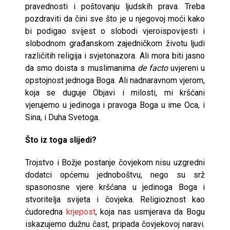
pravednosti i poštovanju ljudskih prava. Treba
pozdraviti da čini sve što je u njegovoj moći kako
bi podigao svijest o slobodi vjeroispovijesti i
slobodnom građanskom zajedničkom životu ljudi
različitih religija i svjetonazora. Ali mora biti jasno
da smo doista s muslimanima
de facto
uvjereni u
opstojnost jednoga Boga. Ali nadnaravnom vjerom,
koja se duguje Objavi i milosti, mi kršćani
vjerujemo u jedinoga i pravoga Boga u ime Oca, i
Sina, i Duha Svetoga.
Što iz toga slijedi?
Trojstvo i Božje postanje čovjekom nisu uzgredni
dodatci općemu jednoboštvu, nego su srž
spasonosne vjere kršćana u jedinoga Boga i
stvoritelja svijeta i čovjeka. Religioznost kao
ćudoredna
krjepost
, koja nas usmjerava da Bogu
iskazujemo dužnu čast, pripada čovjekovoj naravi.