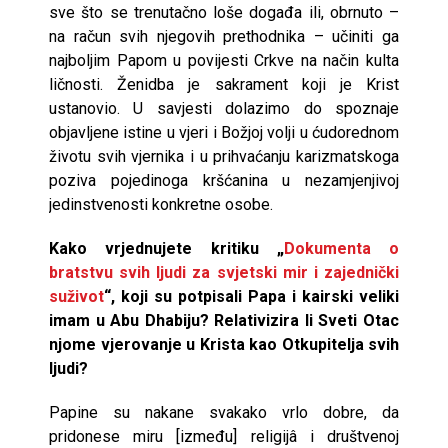
sve što se trenutačno loše događa ili, obrnuto –
na račun svih njegovih prethodnika – učiniti ga
najboljim Papom u povijesti Crkve na način kulta
ličnosti. Ženidba je sakrament koji je Krist
ustanovio. U savjesti dolazimo do spoznaje
objavljene istine u vjeri i Božjoj volji u ćudorednom
životu svih vjernika i u prihvaćanju karizmatskoga
poziva pojedinoga kršćanina u nezamjenjivoj
jedinstvenosti konkretne osobe.
Kako vrjednujete kritiku „
Dokumenta o
bratstvu svih ljudi za svjetski mir i zajednički
suživot
“, koji su potpisali Papa i kairski veliki
imam u Abu Dhabiju? Relativizira li Sveti Otac
njome vjerovanje u Krista kao Otkupitelja svih
ljudi?
Papine su nakane svakako vrlo dobre, da
pridonese miru [između] religijâ i društvenoj