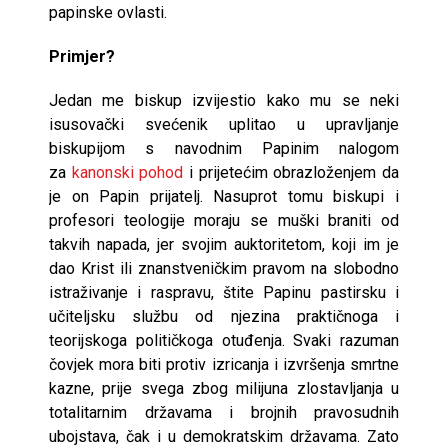
papinske ovlasti.
Primjer?
Jedan me biskup izvijestio kako mu se neki
isusovački svećenik uplitao u upravljanje
biskupijom s navodnim Papinim nalogom
za
kanonski pohod
i prijetećim obrazloženjem da
je on Papin prijatelj. Nasuprot tomu biskupi i
profesori teologije moraju se muški braniti od
takvih napada, jer svojim auktoritetom, koji im je
dao Krist ili znanstveničkim pravom na slobodno
istraživanje i raspravu, štite Papinu pastirsku i
učiteljsku službu od njezina praktičnoga i
teorijskoga političkoga otuđenja. Svaki razuman
čovjek mora biti protiv izricanja i izvršenja smrtne
kazne, prije svega zbog milijuna zlostavljanja u
totalitarnim državama i brojnih pravosudnih
ubojstava, čak i u demokratskim državama. Zato