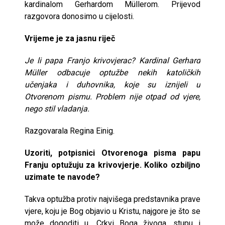
kardinalom Gerhardom Müllerom. Prijevod
razgovora donosimo u cijelosti.
Vrijeme je za jasnu riječ
Je li papa Franjo krivovjerac? Kardinal Gerhard
Müller odbacuje optužbe nekih katoličkih
učenjaka i duhovnika, koje su iznijeli u
Otvorenom pismu. Problem nije otpad od vjere,
nego stil vladanja.
Razgovarala Regina Einig.
Uzoriti, potpisnici Otvorenoga pisma papu
Franju optužuju za krivovjerje. Koliko ozbiljno
uzimate te navode?
Takva optužba protiv najvišega predstavnika prave
vjere, koju je Bog objavio u Kristu, najgore je što se
može dogoditi u „Crkvi Boga živoga, stupu i