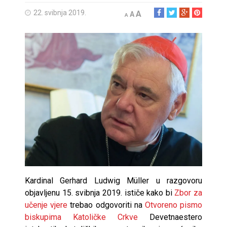
22. svibnja 2019.
A
A
A
Kardinal Gerhard Ludwig Müller u razgovoru
objavljenu 15. svibnja 2019. ističe kako bi
Zbor za
učenje vjere
trebao odgovoriti na
Otvoreno pismo
biskupima Katoličke Crkve
Devetnaestero