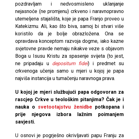
pozdravljam i nedvosmisleno uklanjanje
nejasnoće (ne promjenu) crkveno i naravnopravno
utemeljena stajališta, koje je papa Franjo proveo u
Katekizmu. Ali, kao što biva, samoj bi stvari više
koristilo da je bolje obrazložena. Ona se
opravdava konceptom razvoja dogme, iako kazne
svjetovne pravde nemaju nikakve veze s objavom
Boga u Isusu Kristu za spasenje svijeta (to jest,
ne pripadaju u
depositum fidei
) i predmet su
crkvenoga učenja samo u mjeri u kojoj je papa
najviša instancija u tumačenju naravnoga prava.
U kojoj je mjeri službujući papa odgovoran za
rascjep Crkve u teološkim pitanjima? Čak je i
nauka
o
svetootajstvu
ženidbe
potkopana i
prije njegova izbora lažnim poimanjem
savjesti.
U osnovi je pogrješno okrivljavati papu Franju za