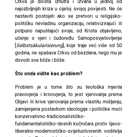
Crkva je doista iznutra i izvana u jednoj od
najozbiljnijih kriza u cijeloj svojoj povijesti. Ne će
nastaviti postojati ako se pretvori u religijsko-
političku nevladinu organizaciju, relativizirajući ili
potpuno napuštajući svoje, od Krista objavljeno,
učenje o vjeri i ćudoređu. Samoposvjetovljenje
[
Selbstsäkularisierung
], koje traje već više od 50
godina, ne spašava Crkvu od bezdana, nego mu je
dovodi sve bliže i bliže.
Što onda vidite kao problem?
Problem je u tome što su teološka mjerila
pravovjerja i krivovjerja, to jest vjerovanja prema
Objavi ili kriva vjerovanja prema vlastitu mišljenju,
zamijenjena postavkom ideologije i političke moći
konzervativno-tradicionalističko-
fundamentalističko-desnih kočničara protiv lijevo-
liberalno-modernističko-svijetuotvorenih voditelja