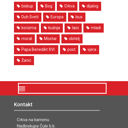
biskup
Bog
Crkva
dijalog
Duh Sveti
Europa
Isus
korizma
kušnja
laici
mladi
moral
Mostar
obitelj
Papa Benedikt XVI.
post
vjera
Žanić
Kontakt
Crkva na kamenu
Nadbiskupa Čule b.b.