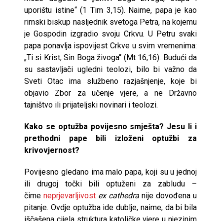
uporištu istine“ (1 Tim 3,15). Naime, papa je kao
rimski biskup nasljednik svetoga Petra, na kojemu
je Gospodin izgradio svoju Crkvu. U Petru svaki
papa ponavlja ispovijest Crkve u svim vremenima:
„Ti si Krist, Sin Boga živoga“ (Mt 16,16). Budući da
su sastavljači ugledni teolozi, bilo bi važno da
Sveti Otac ima službeno razjašnjenje, koje bi
objavio Zbor za učenje vjere, a ne Državno
tajništvo ili prijateljski novinari i teolozi.
Kako se optužba povijesno smješta? Jesu li i
prethodni pape bili izloženi optužbi za
krivovjernost?
Povijesno gledano ima malo papa, koji su u jednoj
ili drugoj točki bili optuženi za zabludu –
čime
neprjevarljivost
ex cathedra
nije dovođena u
pitanje. Ovdje optužba ide dublje, naime, da bi bila
iščašena cijela struktura katoličke vjere u njezinim