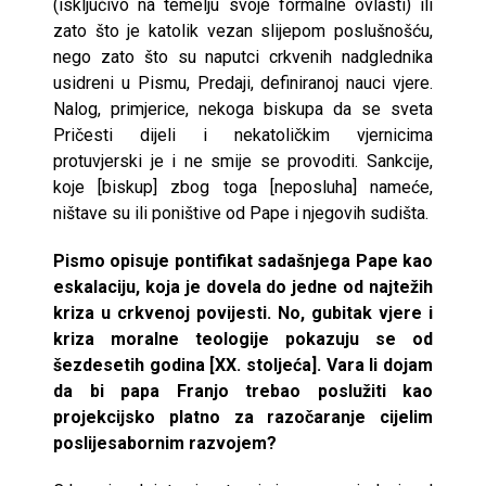
(isključivo na temelju svoje formalne ovlasti) ili
zato što je katolik vezan slijepom poslušnošću,
nego zato što su naputci crkvenih nadglednika
usidreni u Pismu, Predaji, definiranoj nauci vjere.
Nalog, primjerice, nekoga biskupa da se sveta
Pričesti dijeli i nekatoličkim vjernicima
protuvjerski je i ne smije se provoditi. Sankcije,
koje [biskup] zbog toga [neposluha] nameće,
ništave su ili poništive od Pape i njegovih sudišta.
Pismo opisuje pontifikat sadašnjega Pape kao
eskalaciju, koja je dovela do jedne od najtežih
kriza u crkvenoj povijesti. No, gubitak vjere i
kriza moralne teologije pokazuju se od
šezdesetih godina [XX. stoljeća]. Vara li dojam
da bi papa Franjo trebao poslužiti kao
projekcijsko platno za razočaranje cijelim
poslijesabornim razvojem?