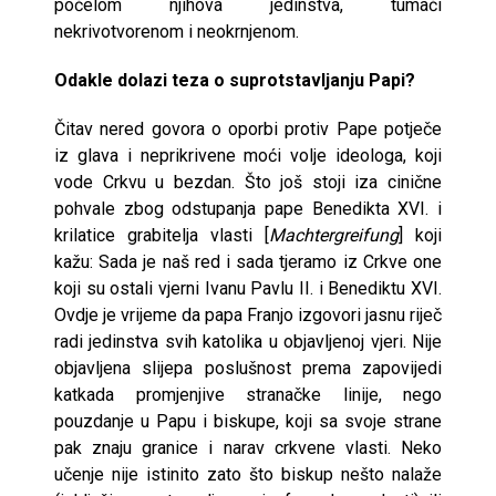
počelom njihova jedinstva, tumači
nekrivotvorenom i neokrnjenom.
Odakle dolazi teza o suprotstavljanju Papi?
Čitav nered govora o oporbi protiv Pape potječe
iz glava i neprikrivene moći volje ideologa, koji
vode Crkvu u bezdan. Što još stoji iza cinične
pohvale zbog odstupanja pape Benedikta XVI. i
krilatice grabitelja vlasti [
Machtergreifung
] koji
kažu: Sada je naš red i sada tjeramo iz Crkve one
koji su ostali vjerni Ivanu Pavlu II. i Benediktu XVI.
Ovdje je vrijeme da papa Franjo izgovori jasnu riječ
radi jedinstva svih katolika u objavljenoj vjeri. Nije
objavljena slijepa poslušnost prema zapovijedi
katkada promjenjive stranačke linije, nego
pouzdanje u Papu i biskupe, koji sa svoje strane
pak znaju granice i narav crkvene vlasti. Neko
učenje nije istinito zato što biskup nešto nalaže