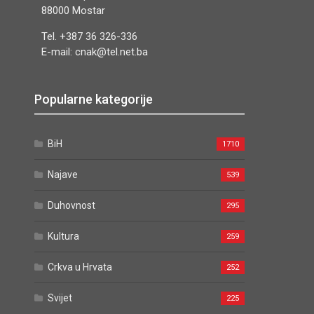
88000 Mostar
Tel. +387 36 326-336
E-mail: cnak@tel.net.ba
Popularne kategorije
BiH
1710
Najave
539
Duhovnost
295
Kultura
259
Crkva u Hrvata
252
Svijet
225