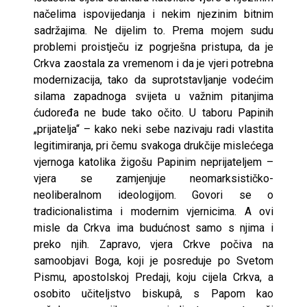
načelima ispovijedanja i nekim njezinim bitnim
sadržajima. Ne dijelim to. Prema mojem sudu
problemi proistječu iz pogrješna pristupa, da je
Crkva zaostala za vremenom i da je vjeri potrebna
modernizacija, tako da suprotstavljanje vodećim
silama zapadnoga svijeta u važnim pitanjima
ćudoređa ne bude tako očito. U taboru Papinih
„prijatelja“ – kako neki sebe nazivaju radi vlastita
legitimiranja, pri čemu svakoga drukčije mislećega
vjernoga katolika žigošu Papinim neprijateljem –
vjera se zamjenjuje neomarksističko-
neoliberalnom ideologijom. Govori se o
tradicionalistima i modernim vjernicima. A ovi
misle da Crkva ima budućnost samo s njima i
preko njih. Zapravo, vjera Crkve počiva na
samoobjavi Boga, koji je posreduje po Svetom
Pismu, apostolskoj Predaji, koju cijela Crkva, a
osobito učiteljstvo biskupâ, s Papom kao