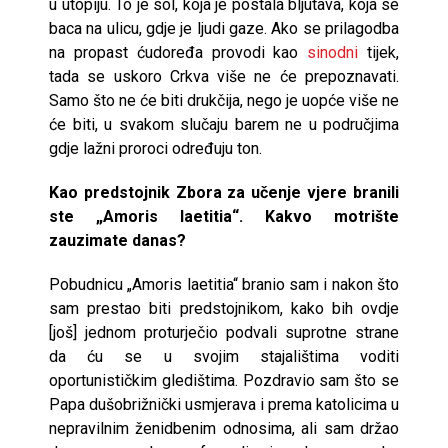
u utopiju. To je sol, koja je postala bljutava, koja se
baca na ulicu, gdje je ljudi gaze. Ako se prilagodba
na propast ćudoređa provodi kao
sinodni
tijek,
tada se uskoro Crkva više ne će prepoznavati.
Samo što ne će biti drukčija, nego je uopće više ne
će biti, u svakom slučaju barem ne u područjima
gdje lažni proroci određuju ton.
Kao predstojnik Zbora za učenje vjere branili
ste „Amoris laetitia“. Kakvo motrište
zauzimate danas?
Pobudnicu „Amoris laetitia“ branio sam i nakon što
sam prestao biti predstojnikom, kako bih ovdje
[još] jednom proturječio podvali suprotne strane
da ću se u svojim stajalištima voditi
oportunističkim gledištima. Pozdravio sam što se
Papa dušobrižnički usmjerava i prema katolicima u
nepravilnim ženidbenim odnosima, ali sam držao