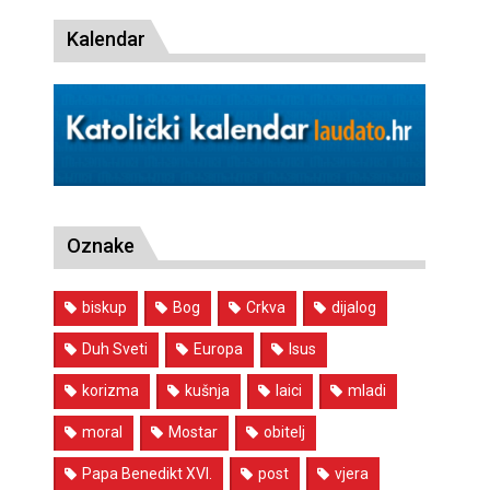
Kalendar
Oznake
biskup
Bog
Crkva
dijalog
Duh Sveti
Europa
Isus
korizma
kušnja
laici
mladi
moral
Mostar
obitelj
Papa Benedikt XVI.
post
vjera