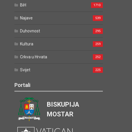
BiH
1710
Najave
539
Duhovnost
295
Kultura
259
Crkva u Hrvata
252
Svijet
225
Portali
BISKUPIJA
MOSTAR