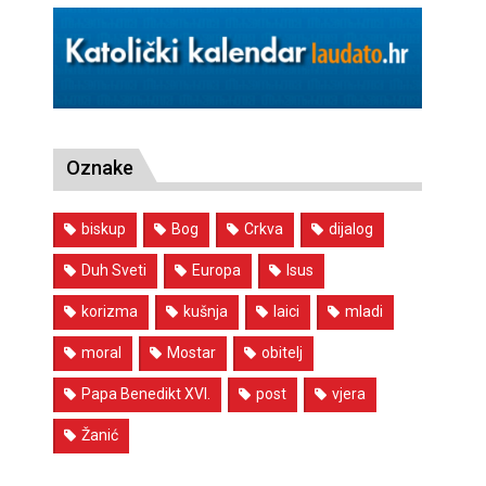
Oznake
biskup
Bog
Crkva
dijalog
Duh Sveti
Europa
Isus
korizma
kušnja
laici
mladi
moral
Mostar
obitelj
Papa Benedikt XVI.
post
vjera
Žanić