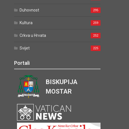
Duhovnost
295
Kultura
259
Crkva u Hrvata
252
Svijet
225
Portali
BISKUPIJA
MOSTAR