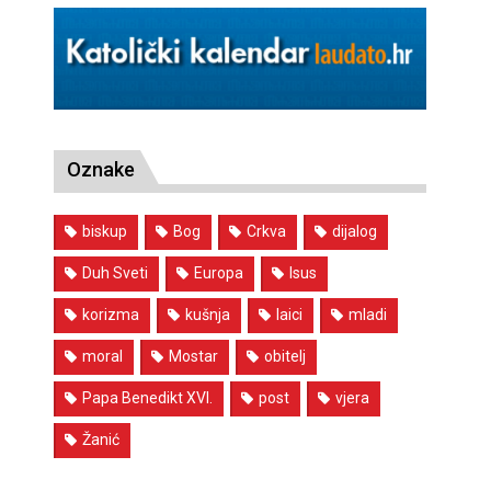
Oznake
biskup
Bog
Crkva
dijalog
Duh Sveti
Europa
Isus
korizma
kušnja
laici
mladi
moral
Mostar
obitelj
Papa Benedikt XVI.
post
vjera
Žanić