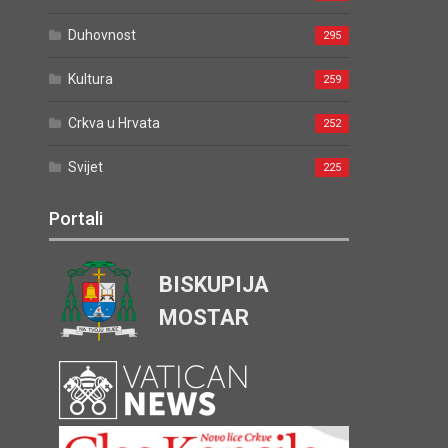
Duhovnost
295
Kultura
259
Crkva u Hrvata
252
Svijet
225
Portali
BISKUPIJA
MOSTAR