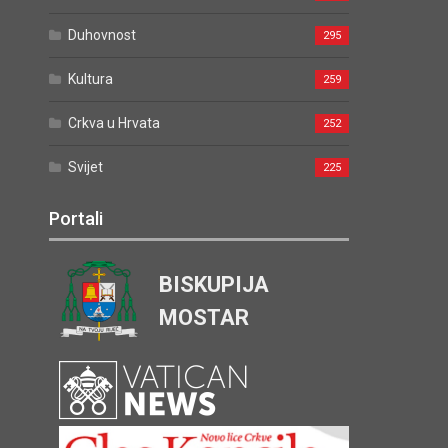
Duhovnost
295
Kultura
259
Crkva u Hrvata
252
Svijet
225
Portali
BISKUPIJA
MOSTAR