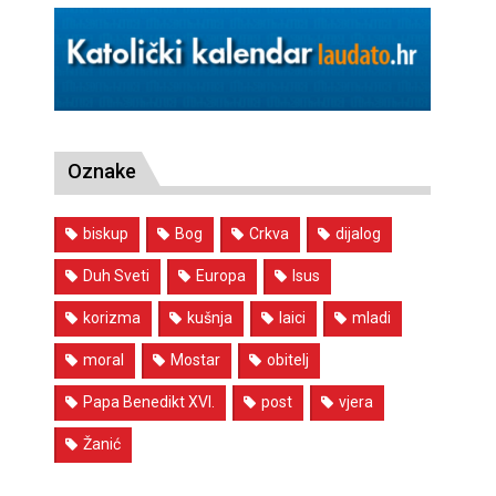
Oznake
biskup
Bog
Crkva
dijalog
Duh Sveti
Europa
Isus
korizma
kušnja
laici
mladi
moral
Mostar
obitelj
Papa Benedikt XVI.
post
vjera
Žanić