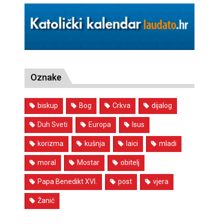
Oznake
biskup
Bog
Crkva
dijalog
Duh Sveti
Europa
Isus
korizma
kušnja
laici
mladi
moral
Mostar
obitelj
Papa Benedikt XVI.
post
vjera
Žanić