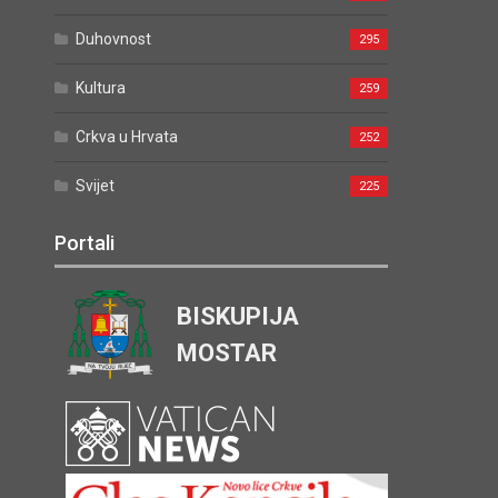
Duhovnost
295
Kultura
259
Crkva u Hrvata
252
Svijet
225
Portali
BISKUPIJA
MOSTAR