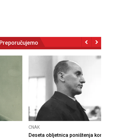
Preporučujemo
NAK
eseta obljetnica poništenja komunističke