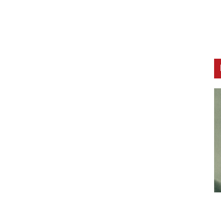
CNAK
C
Smrtovdan nadbiskupa Petra Čule
D