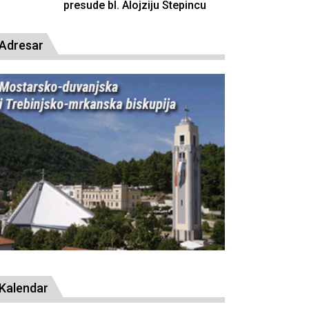
resude bl. Alojziju Stepincu
Adresar
Kalendar