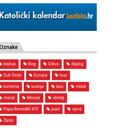
Oznake
biskup
Bog
Crkva
dijalog
Duh Sveti
Europa
Isus
korizma
kušnja
laici
mladi
moral
Mostar
obitelj
Papa Benedikt XVI.
post
vjera
Žanić