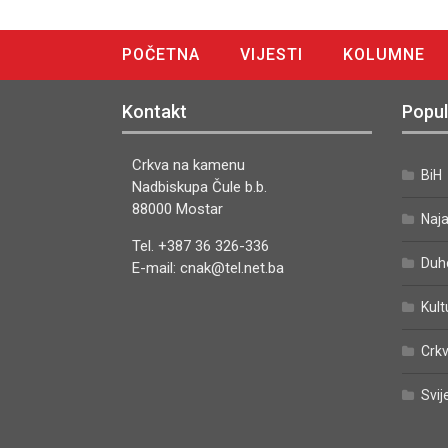
POČETNA
VIJESTI
KOLUMNE
DIGITALNO IZDANJE
Kontakt
Popul
Crkva na kamenu
BiH
Nadbiskupa Čule b.b.
88000 Mostar
Naj
Tel. +387 36 326-336
Duh
E-mail: cnak@tel.net.ba
Kult
Crkv
Svij