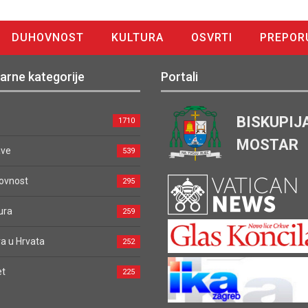
DUHOVNOST
KULTURA
OSVRTI
PREPOR
arne kategorije
Portali
BISKUPIJ
1710
MOSTAR
ave
539
ovnost
295
ura
259
a u Hrvata
252
et
225