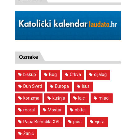
Oznake
biskup
Bog
Crkva
dijalog
Duh Sveti
Europa
Isus
korizma
kušnja
laici
mladi
moral
Mostar
obitelj
Papa Benedikt XVI.
post
vjera
Žanić