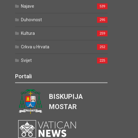
Najave
539
Duhovnost
295
Kultura
259
Crkva u Hrvata
252
Svijet
225
Portali
BISKUPIJA
MOSTAR