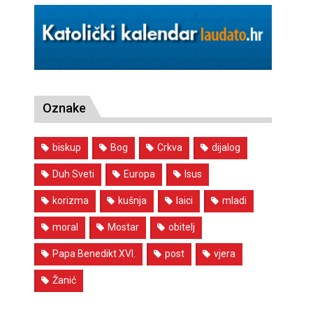
Oznake
biskup
Bog
Crkva
dijalog
Duh Sveti
Europa
Isus
korizma
kušnja
laici
mladi
moral
Mostar
obitelj
Papa Benedikt XVI.
post
vjera
Žanić