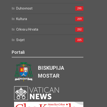
Duhovnost
295
Kultura
259
Crkva u Hrvata
252
Svijet
225
Portali
BISKUPIJA
MOSTAR