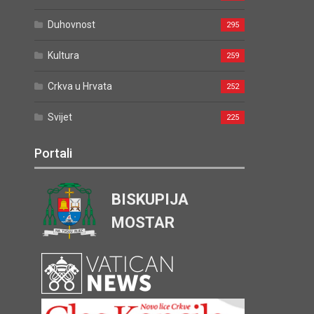
Duhovnost
295
Kultura
259
Crkva u Hrvata
252
Svijet
225
Portali
BISKUPIJA
MOSTAR