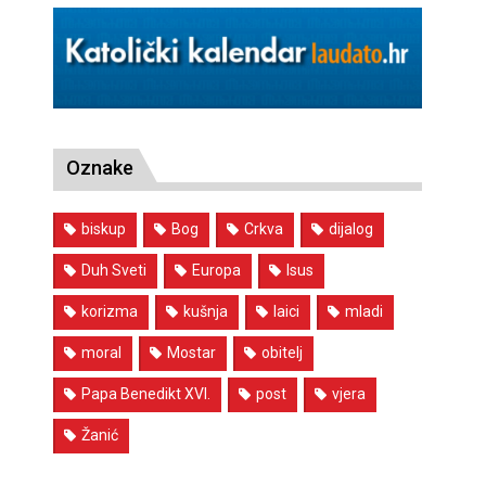
Oznake
biskup
Bog
Crkva
dijalog
Duh Sveti
Europa
Isus
korizma
kušnja
laici
mladi
moral
Mostar
obitelj
Papa Benedikt XVI.
post
vjera
Žanić