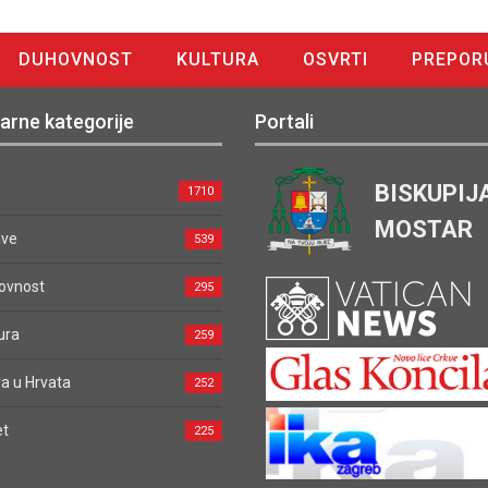
DUHOVNOST
KULTURA
OSVRTI
PREPOR
arne kategorije
Portali
BISKUPIJ
1710
MOSTAR
ave
539
ovnost
295
ura
259
a u Hrvata
252
et
225