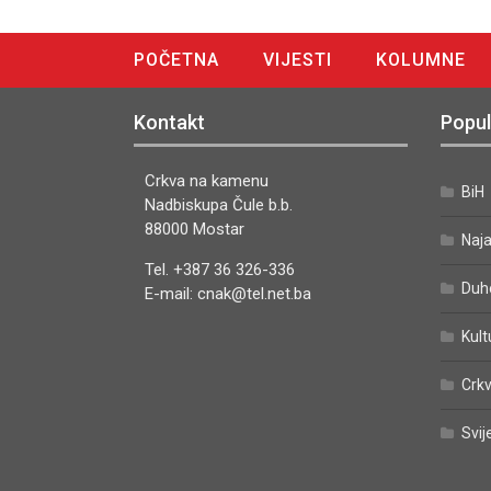
POČETNA
VIJESTI
KOLUMNE
DIGITALNO IZDANJE
Kontakt
Popul
Crkva na kamenu
BiH
Nadbiskupa Čule b.b.
88000 Mostar
Naj
Tel. +387 36 326-336
Duh
E-mail: cnak@tel.net.ba
Kult
Crkv
Svij