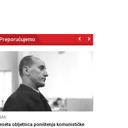
Preporučujemo
NAK
eseta obljetnica poništenja komunističke