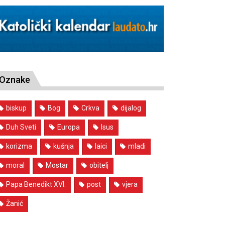
Oznake
biskup
Bog
Crkva
dijalog
Duh Sveti
Europa
Isus
korizma
kušnja
laici
mladi
moral
Mostar
obitelj
Papa Benedikt XVI.
post
vjera
Žanić