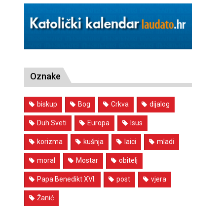
Oznake
biskup
Bog
Crkva
dijalog
Duh Sveti
Europa
Isus
korizma
kušnja
laici
mladi
moral
Mostar
obitelj
Papa Benedikt XVI.
post
vjera
Žanić