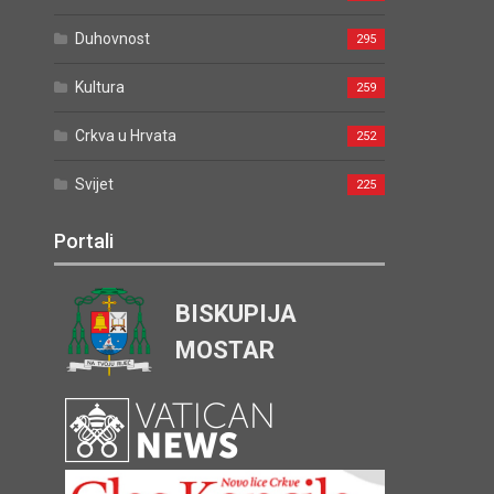
Duhovnost
295
Kultura
259
Crkva u Hrvata
252
Svijet
225
Portali
BISKUPIJA
MOSTAR