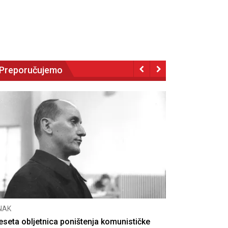
Preporučujemo
NAK
eseta obljetnica poništenja komunističke