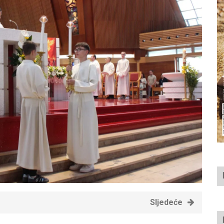
Sljedeće