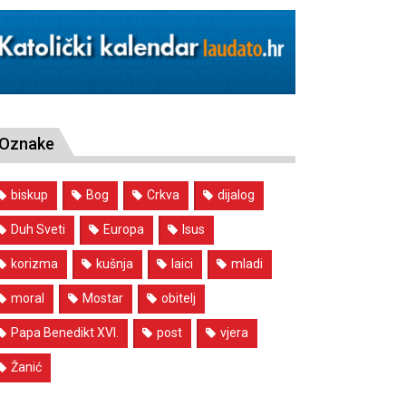
Oznake
biskup
Bog
Crkva
dijalog
Duh Sveti
Europa
Isus
korizma
kušnja
laici
mladi
moral
Mostar
obitelj
Papa Benedikt XVI.
post
vjera
Žanić