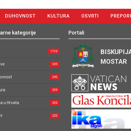
DUHOVNOST
KULTURA
OSVRTI
PREPOR
arne kategorije
Portali
BISKUPIJ
1710
MOSTAR
ave
539
ovnost
295
ura
259
a u Hrvata
252
et
225