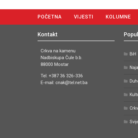
POČETNA
VIJESTI
KOLUMNE
DIGITALNO IZDANJE
Kontakt
Popul
Crkva na kamenu
BiH
Nadbiskupa Čule b.b.
88000 Mostar
Naj
Tel. +387 36 326-336
Duh
E-mail: cnak@tel.net.ba
Kult
Crkv
Svij