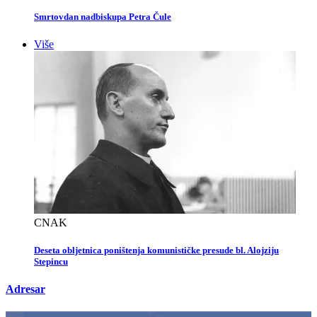
Smrtovdan nadbiskupa Petra Čule
Više
CNAK
Deseta obljetnica poništenja komunističke presude bl. Alojziju
Stepincu
Adresar