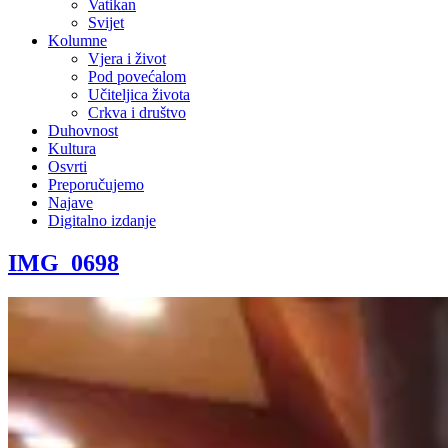
Vatikan
Svijet
Kolumne
Vjera i život
Pod povećalom
Učiteljica života
Crkva i društvo
Duhovnost
Kultura
Osvrti
Preporučujemo
Najave
Digitalno izdanje
IMG_0698