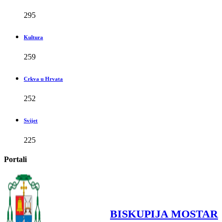
295
Kultura
259
Crkva u Hrvata
252
Svijet
225
Portali
BISKUPIJA MOSTAR