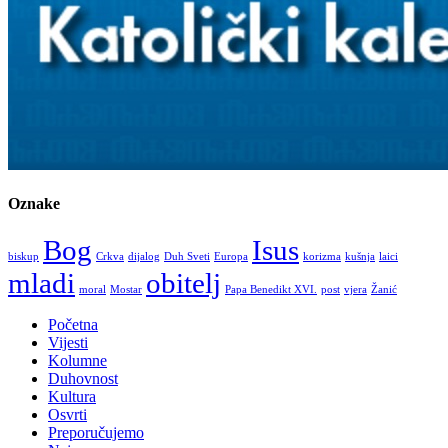
Oznake
Bog
Isus
biskup
Crkva
dijalog
Duh Sveti
Europa
korizma
kušnja
laici
mladi
obitelj
moral
Mostar
Papa Benedikt XVI.
post
vjera
Žanić
Početna
Vijesti
Kolumne
Duhovnost
Kultura
Osvrti
Preporučujemo