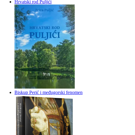
Hrvatski rod Puljići
Biskup Perić i međugorski fenomen