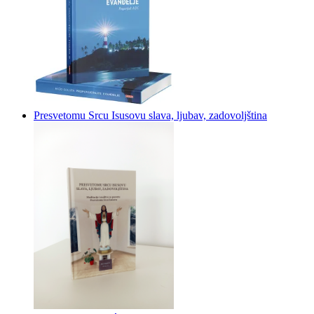
Presvetomu Srcu Isusovu slava, ljubav, zadovoljština